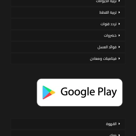
تربية الحيوانات
تربية القطط
تردد قنوات
خضروات
فوائد العسل
فيتامينات ومعادن
القهوة
بنوك