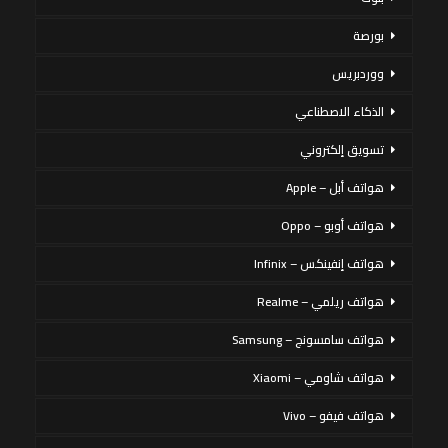
بورصة
ووردبريس
الذكاء الاصطناعي
تسويق إلكتروني
هواتف أبل – Apple
هواتف أوبو – Oppo
هواتف إنفينكس – Infinix
هواتف ريلمي – Realme
هواتف سامسونج – Samsung
هواتف شاومي – Xiaomi
هواتف فيفو – Vivo