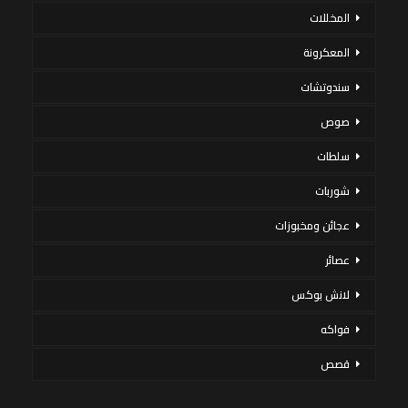
المخللات
المعكرونة
سندوتشات
صوص
سلطات
شوربات
عجائن ومخبوزات
عصائر
لانش بوكس
فواكه
قصص