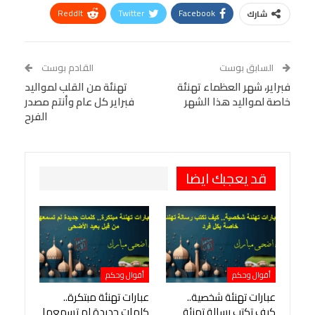
ReddIt
Twitter
Facebook
شارك
Linkedin
Facebook Messenger
WhatsApp
Telegram
Tumblr
السابق بوست
القادم بوست
البريد الإلكتروني
فبراير، شهر العظماء تهنئة
StumbleUpon
VK
تهنئة من القلب لمواليد
خاصة لمواليد هذا الشهر
فبراير كل عام وأنتم مصدر
Viber
BlackBerry
LINE
Digg
الفرح
طباعة
OK.ru
Pinterest
قد يعجبك ايضا
أقوال وحكم
أقوال وحكم
عبارات تهنئة شخصية..
عبارات تهنئة مبتكرة..
كيف تكتب رسالة تهنئة
كلمات جديدة لم تسمعها