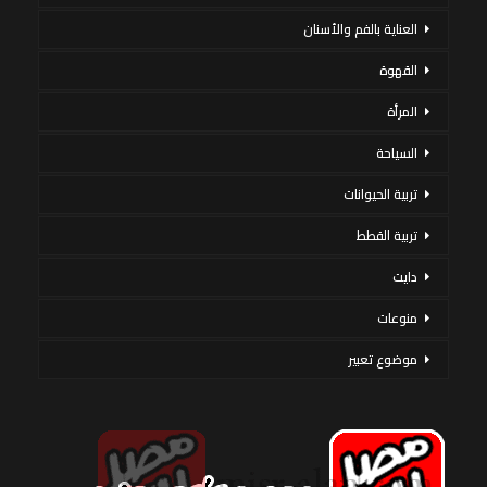
العناية بالفم والأسنان
القهوة
المرأة
السياحة
تربية الحيوانات
تربية القطط
دايت
منوعات
موضوع تعبير