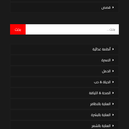
قصص
أنظمة غذائية
الاسرة
الحمل
الحياة & حب
الصحة & اللياقة
العناية بالاظافر
العناية بالبشرة
العناية بالشعر