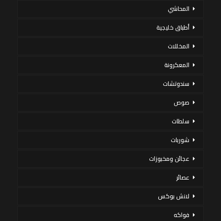
المحاشي
أطباق خليجية
المخللات
المعكرونة
سندوتشات
صوص
سلطات
شوربات
عجائن ومخبوزات
عصائر
لانش بوكس
فواكه