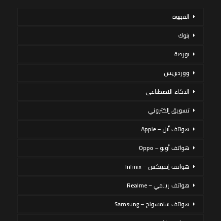
القهوة
بنوك
بورصة
ووردبريس
الذكاء الاصطناعي
تسويق إلكتروني
هواتف أبل – Apple
هواتف أوبو – Oppo
هواتف إنفينكس – Infinix
هواتف ريلمي – Realme
هواتف سامسونج – Samsung