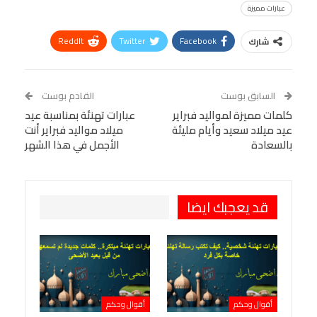
عبارات مميزة
ReddIt
Twitter
Facebook
شارك
Linkedin
Facebook Messenger
WhatsApp
Telegram
Tumblr
السابق بوست
القادم بوست
البريد الإلكتروني
كلمات مميزة لمواليد فبراير
StumbleUpon
VK
عبارات تهنئة بمناسبة عيد
عيد ميلاد سعيد وأيام مليئة
ميلاد مواليد فبراير أنت
Viber
BlackBerry
LINE
Digg
بالسعادة
الأجمل في هذا الشهر
طباعة
OK.ru
Pinterest
قد يعجبك ايضا
أقوال وحكم
أقوال وحكم