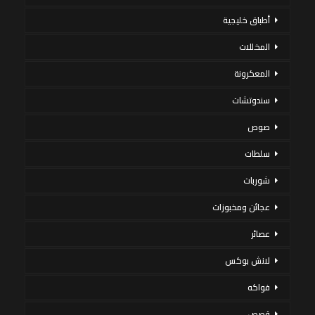
أطباق خليجية
المخللات
المعكرونة
سندوتشات
صوص
سلطات
شوربات
عجائن ومخبوزات
عصائر
لانش بوكس
فواكه
قصص