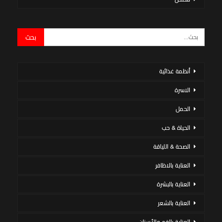
أنظمة غذائية
الاسرة
الحمل
الحياة & حب
الصحة & اللياقة
العناية بالاظافر
العناية بالبشرة
العناية بالشعر
العناية بالفم والأسنان