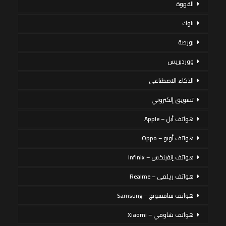
القهوة
بنوك
بورصة
ووردبريس
الذكاء الاصطناعي
تسويق إلكتروني
هواتف أبل – Apple
هواتف أوبو – Oppo
هواتف إنفينكس – Infinix
هواتف ريلمي – Realme
هواتف سامسونج – Samsung
هواتف شاومي – Xiaomi