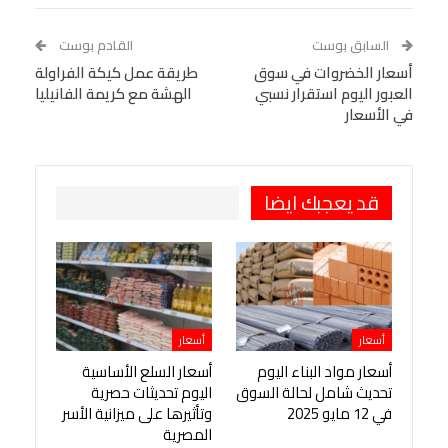
Linkedin
Facebook Messenger
WhatsApp
Telegram
Tumblr
السابق بوست
القادم بوست
البريد الإلكتروني
أسعار الخضروات في سوق
StumbleUpon
VK
طريقة عمل كيكة الفراولة
العبور اليوم استقرار نسبي
الهشة مع كريمة الفانيليا
Viber
BlackBerry
LINE
Digg
في الأسعار
طباعة
OK.ru
Pinterest
قد يعجبك ايضا
أسعار
أسعار
أسعار مواد البناء اليوم
أسعار السلع الأساسية
تحديث شامل لحالة السوق
اليوم تحديثات حصرية
في 12 مايو 2025
وتأثيرها على ميزانية الأسر
المصرية