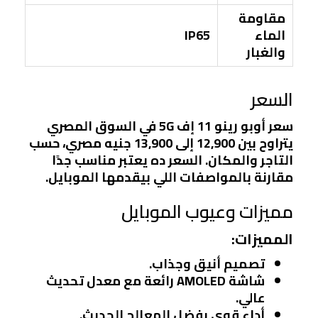
مقاومة
الماء
IP65
والغبار
السعر
سعر أوبو رينو 11 إف 5G في السوق المصري
يتراوح بين 12,900 إلى 13,900 جنيه مصري، حسب
التاجر والمكان. السعر ده يعتبر مناسب جدًا
مقارنة بالمواصفات اللي بيقدمها الموبايل.
مميزات وعيوب الموبايل
المميزات:
تصميم أنيق وجذاب.
شاشة AMOLED رائعة مع معدل تحديث
عالي.
أداء قوي بفضل المعالج الحديث.