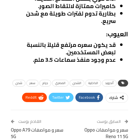
كاميرات ممتازة لالتقاط الصور.
بطارية تدوم لفترات طويلة مع شحن
سريع.
العيوب:
قد يكون سعره مرتفع قليلاً بالنسبة
لبعض المستخدمين.
عدم وجود منفذ سماعات 3.5 ملم.
أندرويد
الداخلية
الشحن
المصري
جرام
سعر
شحن
ReddIt
Twitter
Facebook
شارك
Linkedin
Facebook Messenger
WhatsApp
Telegram
Tumblr
السابق بوست
القادم بوست
البريد الإلكتروني
سعر و مواصفات Oppo
StumbleUpon
VK
سعر و مواصفات Oppo A79
5G
Reno 11 5G