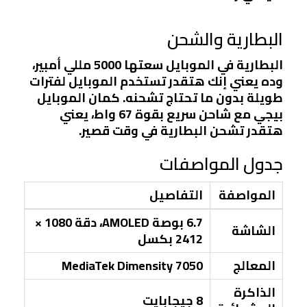
البطارية والشحن
البطارية في الموبايل سعتها 5000 مللي أمبير،
وده يعني إنك هتقدر تستخدم الموبايل لفترات
طويلة بدون ما تحتاج تشحنه. كمان الموبايل
بيجي مع شاحن سريع بقوة 67 واط، يعني
هتقدر تشحن البطارية في وقت قصير.
جدول المواصفات
المواصفة
التفاصيل
6.7 بوصة AMOLED، دقة 1080 ×
الشاشة
2412 بكسل
المعالج
MediaTek Dimensity 7050
الذاكرة
8 جيجابايت