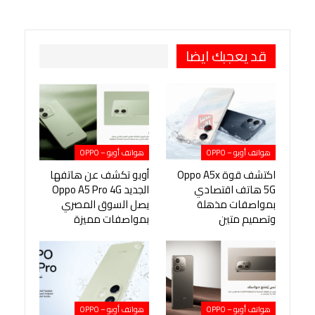
Viber
BlackBerry
LINE
Digg
طباعة
OK.ru
Pinterest
قد يعجبك ايضا
هواتف أوبو – OPPO
هواتف أوبو – OPPO
اكتشف قوة Oppo A5x
أوبو تكشف عن هاتفها
5G هاتف اقتصادي
الجديد Oppo A5 Pro 4G
بمواصفات مذهلة
يصل السوق المصري
وتصميم متين
بمواصفات مميزة
هواتف أوبو – OPPO
هواتف أوبو – OPPO