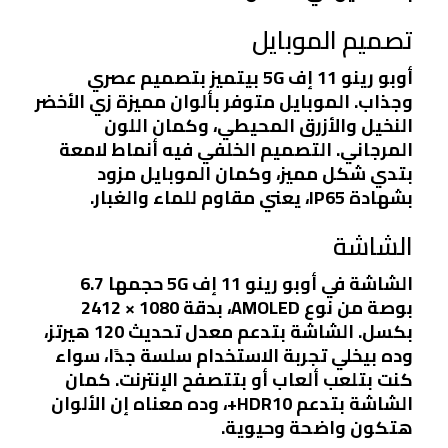
تصميم الموبايل
أوبو رينو 11 إف 5G بيتميز بتصميم عصري
وجذاب. الموبايل متوفر بألوان مميزة زي الأخضر
النخيل والأزرق المحيطي، وكمان اللون
المرجاني. التصميم الخلفي فيه أنماط لامعة
بتدي شكل مميز، وكمان الموبايل مزود
بشهادة IP65، يعني مقاوم للماء والغبار.
الشاشة
الشاشة في أوبو رينو 11 إف 5G حجمها 6.7
بوصة من نوع AMOLED، بدقة 1080 × 2412
بكسل. الشاشة بتدعم معدل تحديث 120 هيرتز،
وده بيخلي تجربة الاستخدام سلسة جدًا، سواء
كنت بتلعب ألعاب أو بتتصفح الإنترنت. كمان
الشاشة بتدعم HDR10+، وده معناه إن الألوان
هتكون واضحة وحيوية.