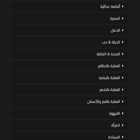
أنظمة غذائية
الاسرة
الحمل
الحياة & حب
الصحة & اللياقة
العناية بالاظافر
العناية بالبشرة
العناية بالشعر
العناية بالفم والأسنان
القهوة
المرأة
السياحة