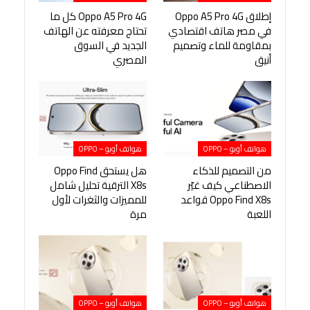
إطلاق Oppo A5 Pro 4G
Oppo A5 Pro 4G كل ما
في مصر هاتف اقتصادي
تحتاج معرفته عن الهاتف
بمقاومة للماء وتصميم
الجديد في السوق
أنيق
المصري
هواتف أوبو – OPPO
هواتف أوبو – OPPO
من التصميم للذكاء
هل يستحق Oppo Find
الاصطناعي كيف غيّر
X8s الترقية تحليل شامل
Oppo Find X8s قواعد
للمميزات والثغرات لأول
اللعبة
مرة
هواتف أوبو – OPPO
هواتف أوبو – OPPO