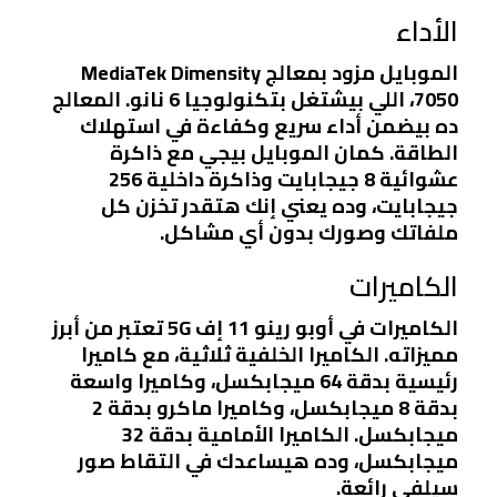
الأداء
الموبايل مزود بمعالج
MediaTek Dimensity
7050
، اللي بيشتغل بتكنولوجيا 6 نانو. المعالج
ده بيضمن أداء سريع وكفاءة في استهلاك
الطاقة. كمان الموبايل بيجي مع ذاكرة
عشوائية 8 جيجابايت وذاكرة داخلية 256
جيجابايت، وده يعني إنك هتقدر تخزن كل
ملفاتك وصورك بدون أي مشاكل.
الكاميرات
الكاميرات في أوبو رينو 11 إف 5G تعتبر من أبرز
مميزاته. الكاميرا الخلفية ثلاثية، مع كاميرا
رئيسية بدقة 64 ميجابكسل، وكاميرا واسعة
بدقة 8 ميجابكسل، وكاميرا ماكرو بدقة 2
ميجابكسل. الكاميرا الأمامية بدقة 32
ميجابكسل، وده هيساعدك في التقاط صور
سيلفي رائعة.