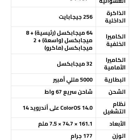
العشوائية
الذاكرة
256 جيجابايت
الداخلية
64 ميجابكسل (رئيسية) + 8
الكاميرا
ميجابكسل (واسعة) + 2
الخلفية
ميجابكسل (ماكرو)
الكاميرا
32 ميجابكسل
الأمامية
البطارية
5000 مللي أمبير
الشحن
شاحن سريع 67 واط
نظام
ColorOS 14.0 على أندرويد 14
التشغيل
الأبعاد
161.1 × 74.7 × 7.5 ملم
الوزن
177 جرام