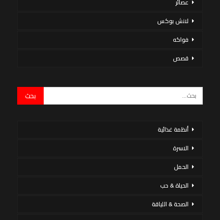
عصائر
لانش بوكس
فواكه
قصص
أنظمة غذائية
الاسرة
الحمل
الحياة & حب
الصحة & اللياقة