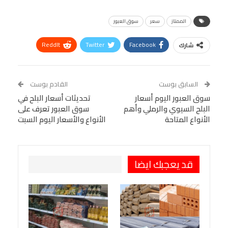
الممتاز
سعر
سوق العبور
ReddIt
Twitter
Facebook
شارك
Linkedin
Facebook Messenger
WhatsApp
Telegram
Tumblr
السابق بوست
القادم بوست
البريد الإلكتروني
سوق العبور اليوم أسعار
StumbleUpon
VK
تحديثات أسعار البلح في
البلح السيوي والرملي وأهم
سوق العبور تعرف على
Viber
BlackBerry
LINE
Digg
الأنواع المتاحة
الأنواع والأسعار اليوم السبت
طباعة
OK.ru
Pinterest
قد يعجبك ايضا