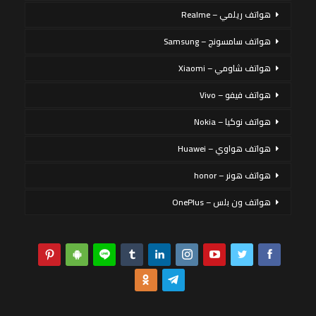
هواتف ريلمي – Realme
هواتف سامسونج – Samsung
هواتف شاومي – Xiaomi
هواتف فيفو – Vivo
هواتف نوكيا – Nokia
هواتف هواوي – Huawei
هواتف هونر – honor
هواتف ون بلس – OnePlus