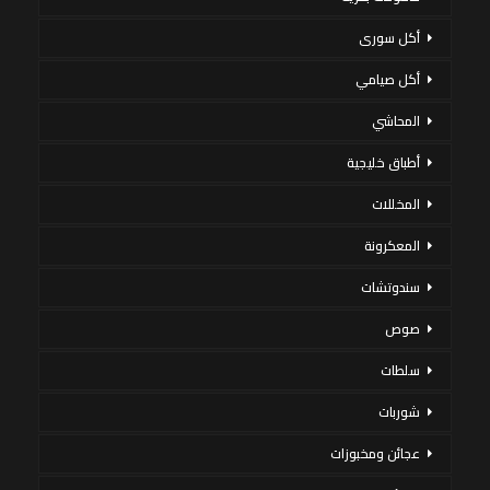
أكل سورى
أكل صيامي
المحاشي
أطباق خليجية
المخللات
المعكرونة
سندوتشات
صوص
سلطات
شوربات
عجائن ومخبوزات