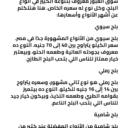
سوق العبور معروف بتنوعه الكبير في أنواع
البلح، وكل نوع له سعره الخاص. هنا هنتكلم
عن أشهر الأنواع وأسعارها:
بلح سيوي
بلح سيوي من الأنواع المشهورة جدًا في مصر.
سعر الكيلو يتراوح بين 40 إلى 70 جنيه. النوع ده
معروف بجودته العالية وطعمه الحلو، وبيعتبر
خيار ممتاز للناس اللي بتحب البلح الطازج.
بلح رملي
بلح رملي هو نوع تاني مشهور، وسعره يتراوح
بين 14 إلى 16 جنيه للكيلو. النوع ده بيتميز
بقوامه الطري وطعمه اللذيذ، وبيكون خيار جيد
للناس اللي بتحب البلح الناعم.
بلح شامية
بلح شامية من الأنواع المفضلة عند كتير من