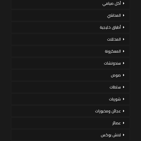
أكل صيامي
المحاشي
أطباق خليجية
المخللات
المعكرونة
سندوتشات
صوص
سلطات
شوربات
عجائن ومخبوزات
عصائر
لانش بوكس