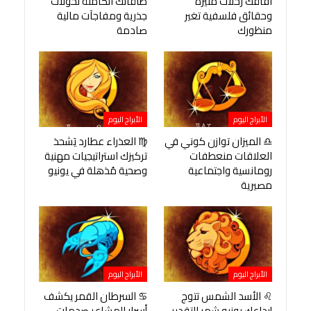
آفاقك رحلات مثيرة
طاقاتك الكامنة تحولات
وحقائق فلسفية تغير
جذرية ومفاجآت مالية
منظورك
صادمة
الأبراج اليوم
الأبراج اليوم
♎ الميزان توازن كوني في
♍ العذراء عطارد يَشحذ
العلاقات منعطفات
تركيزك استراتيجيات مهنية
رومانسية واجتماعية
وصحية مُذهلة في يونيو
مصيرية
الأبراج اليوم
الأبراج اليوم
♌ الأسد الشمس تتوج
♋ السرطان القمر يكشف
إبداعك يونيو شهر التقدير
أسرار المشاعر صدمات