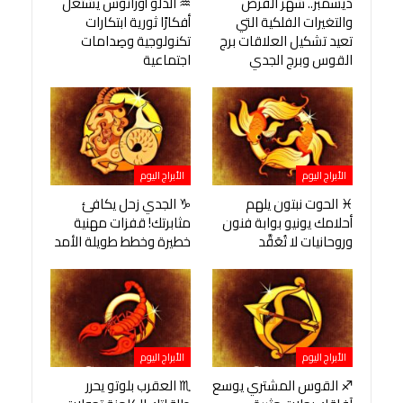
ديسمبر.. شهر الفرص
♒ الدلو أورانوس يشتعل
والتغيرات الفلكية التي
أفكارًا ثورية ابتكارات
تعيد تشكيل العلاقات برج
تكنولوجية وصِدامات
القوس وبرج الجدي
اجتماعية
الأبراج اليوم
الأبراج اليوم
♓ الحوت نبتون يلهم
♑ الجدي زحل يكافئ
أحلامك يونيو بوابة فنون
مثابرتك! قفزات مهنية
وروحانيات لا تُعَقَّد
خطيرة وخطط طويلة الأمد
الأبراج اليوم
الأبراج اليوم
♐ القوس المشتري يوسع
♏ العقرب بلوتو يحرر