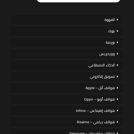
القهوة
بنوك
بورصة
ووردبريس
الذكاء الاصطناعي
تسويق إلكتروني
هواتف أبل – Apple
هواتف أوبو – Oppo
هواتف إنفينكس – Infinix
هواتف ريلمي – Realme
هواتف سامسونج – Samsung