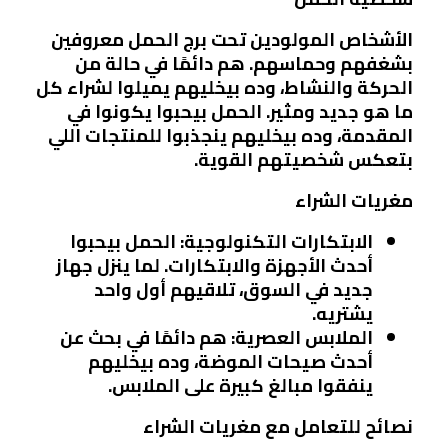
الأشخاص المولودين تحت برج الحمل معروفين
بشغفهم وحماسهم. هم دائمًا في حالة من
الحركة والنشاط، وده بيخليهم يميلوا لشراء كل
ما هو جديد ومثير. الحمل بيحبوا يكونوا في
المقدمة، وده بيخليهم ينجذبوا للمنتجات اللي
بتعكس شخصيتهم القوية.
مغريات الشراء
الابتكارات التكنولوجية
: الحمل بيحبوا
أحدث الأجهزة والابتكارات. لما ينزل جهاز
جديد في السوق، تلاقيهم أول واحد
يشتريه.
الملابس العصرية
: هم دائمًا في بحث عن
أحدث صيحات الموضة، وده بيخليهم
ينفقوا مبالغ كبيرة على الملابس.
نصائح للتعامل مع مغريات الشراء