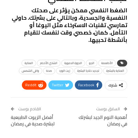
الضغط النفسي ممكن يؤثر على صحتك
النفسية والجسدية، وبالتالي على بشرتك. حاولي
تمارسي تقنيات الاسترخاء مثل اليوغا أو
التأمل. كمان، خصصي وقت لنفسك للقيام
بأنشطة تحبيها.
الأطعمة
الجو
الدورة الدموية
الشاي الأخضر
العناية
العناية بالبشرة
تجديد خلايا البشرة
زيت الورد
صحة
واقي الشمس
ReddIt
Twitter
Facebook
شارك
Linkedin
Facebook Messenger
WhatsApp
Telegram
Tumblr
السابق بوست
القادم بوست
البريد الإلكتروني
أهمية النوم الجيد لبشرتك
StumbleUpon
VK
أفضل الزيوت الطبيعية
في رمضان
لبشرة صحية في رمضان
Viber
BlackBerry
LINE
Digg
طباعة
OK.ru
Pinterest