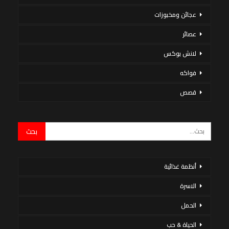
عجائن ومخبوزات
عصائر
لانش بوكس
فواكه
قصص
أنظمة غذائية
الاسرة
الحمل
الحياة & حب