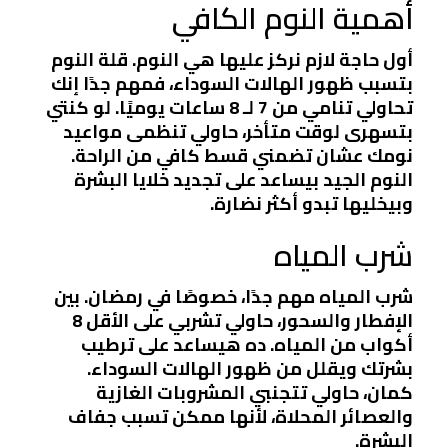
أهمية النوم الكافي
أول حاجة لازم نركز عليها هي النوم. قلة النوم
بتسبب ظهور الهالات السوداء، فمهم جدًا إنك
تحاولي تنامي من 7 لـ 8 ساعات يوميًا. لو كنتي
بتسهرى لوقت متأخر، حاولي تنظمى مواعيد
نومك عشان تضمني قسط كافي من الراحة.
النوم الجيد بيساعد على تجديد خلايا البشرة
وبيخليها تبدو أكثر نضارة.
شرب المياه
شرب المياه مهم جدًا، خصوصًا في رمضان. بين
الإفطار والسحور، حاولي تشربي على الأقل 8
أكواب من المياه. ده هيساعد على ترطيب
بشرتك ويقلل من ظهور الهالات السوداء.
كمان، حاولي تتجنبي المشروبات الغازية
والعصائر المحلاة، لأنها ممكن تسبب جفاف
البشرة.