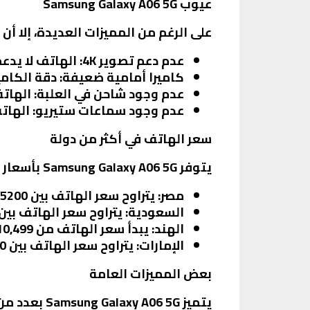
عيوب Samsung Galaxy A06 5G
على الرغم من المميزات العديدة، إلا أن
عدم دعم تصوير 4K
: الهاتف لا يدعم تصوير الفيديو
كاميرا أمامية ضعيفة
: دقة الكام
عدم وجود شاحن في العلبة
: الها
عدم وجود سماعات ستيريو
: الهات
سعر الهاتف في أكثر من دولة
يتوفر Samsung Galaxy A06 5G بأسعار متفاوتة حسب السوق المحلي. إليك بعض الأسعار في دول مختلفة:
مصر
: يتراوح سعر الهاتف بين 5200 إلى 5650 جنيه مصري حسب النسخة.
السعودية
: يتراوح سعر الهاتف بين 320 إلى 350 ريال سعودي
الهند
: يبدأ سعر الهاتف من 10,499 روبية هندية للنسخة 4 جيجابايت + 64 جيجابايت.
الإمارات
: يتراوح سعر الهاتف بين 900 إلى 1000 درهم إماراتي.
بعض المميزات العامة
يتميز Samsung Galaxy A06 5G بعدد من المميزات العامة التي تعزز من تجربة المستخدم، مثل: