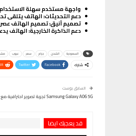
واجهة مستخدم سهلة الاستخدام
دعم التحديثات
: الهاتف يتلقى تحد
تصميم أنيق
: تصميم الهاتف عصري
دعم الذاكرة الخارجية
: الهاتف يدعم تركيب بطاقة microSD
السعودية
الشحن
جرام
سعر
عيوب
مشا
It
Twitter
Facebook
شارك
VK
Digg
طباعة
السابق بوست
Samsung Galaxy A06 5G تجربة تصوير احترافية مع كاميرا 50 ميجابكسل
قد يعجبك ايضا