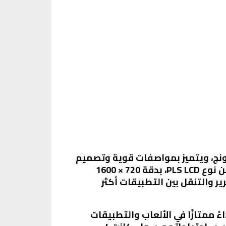
شركة سامسونج، ويتميز بمواصفات قوية وتصميم
عصري يجعله خيارًا مثاليًا للعديد من المستخدمين. يأتي الهاتف بشاشة كبيرة بحجم 6.7 بوصة من نوع PLS LCD، بدقة 720 × 1600
اتف معدل تحديث 90 هرتز، مما يجعل التمرير والتنقل بين التطبيقات أكثر
MediaTe، وهو معالج قوي يدعم تقنية 5G، مما يضمن أداءً ممتازًا في الألعاب والتطبيقات