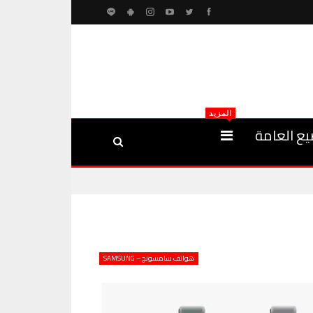
المزيد
يع العامة
هواتف سامسونج – SAMSUNG