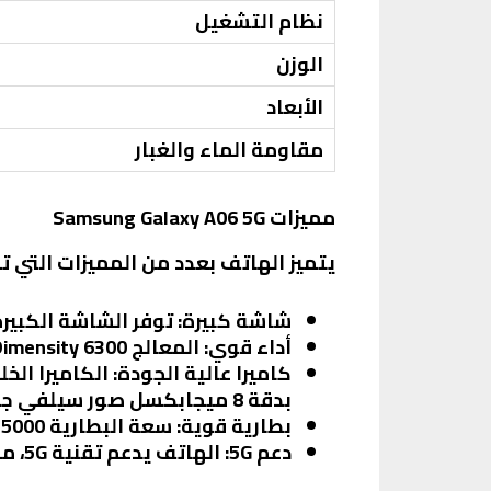
نظام التشغيل
الوزن
الأبعاد
مقاومة الماء والغبار
مميزات Samsung Galaxy A06 5G
يتميز الهاتف بعدد من المميزات التي تج
شاشة كبيرة
: توفر الشاشة الكبي
أداء قوي
: المعالج MediaTek Dimensity 6300 يضمن أداءً سلسًا وسريعًا، مما يجعله مناسبًا للألعاب والتطبيقات الثقيلة.
كاميرا عالية الجودة
بدقة 8 ميجابكسل صور سيلفي جيدة.
بطارية قوية
: سعة البطارية 5000 مللي أمبير تدعم الاستخدام اليومي المكثف، مع دعم الشحن السريع بقوة 25 واط.
دعم 5G
: الهاتف يدعم تقنية 5G، مما يضمن سرعة اتصال عالية.