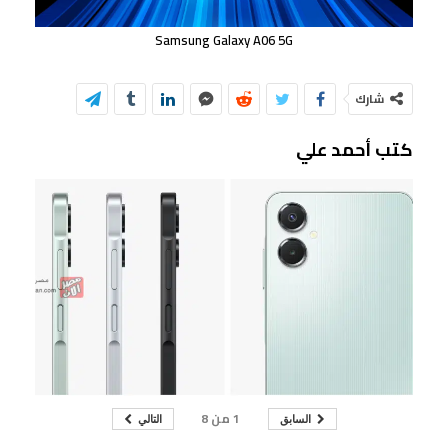
Samsung Galaxy A06 5G
شارك
كتب أحمد علي
1
من
8
السابق
التالي