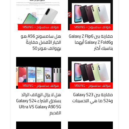
هواتف سامسونج – SAMSUNG
هواتف سامسونج – SAMSUNG
مقارنة بين Galaxy Z Flip6
هل سامسونج A56 هو
وGalaxy Z Fold6 أيهما
الخيار الأفضل مقارنةً
يناسبك أكثر
بهواتف هونر 50
هواتف سامسونج – SAMSUNG
هواتف سامسونج – SAMSUNG
مقارنة بين Galaxy S23
هل لا يزال الهاتف الرائد
وS24 ما هي التحسينات
يستحق الشراء Galaxy S24
Ultra VS Galaxy A90 5G
القديم