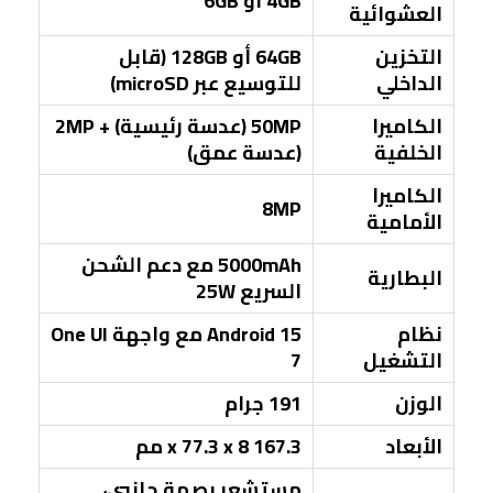
4GB أو 6GB
العشوائية
التخزين
64GB أو 128GB (قابل
الداخلي
للتوسيع عبر microSD)
الكاميرا
50MP (عدسة رئيسية) + 2MP
الخلفية
(عدسة عمق)
الكاميرا
8MP
الأمامية
5000mAh مع دعم الشحن
البطارية
السريع 25W
نظام
Android 15 مع واجهة One UI
التشغيل
7
الوزن
191 جرام
الأبعاد
167.3 x 77.3 x 8 مم
مستشعر بصمة جانبي،