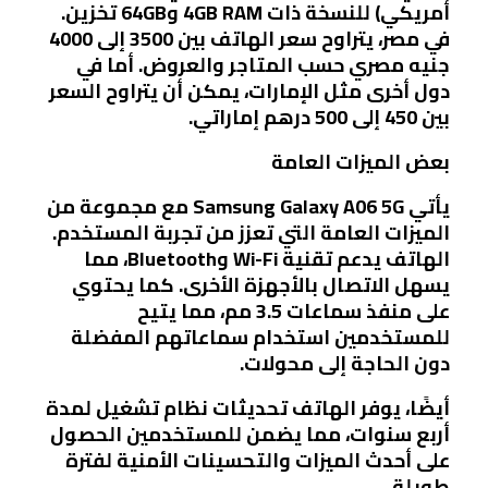
أمريكي) للنسخة ذات 4GB RAM و64GB تخزين.
في مصر، يتراوح سعر الهاتف بين 3500 إلى 4000
جنيه مصري حسب المتاجر والعروض. أما في
دول أخرى مثل الإمارات، يمكن أن يتراوح السعر
بين 450 إلى 500 درهم إماراتي.
بعض الميزات العامة
يأتي Samsung Galaxy A06 5G مع مجموعة من
الميزات العامة التي تعزز من تجربة المستخدم.
الهاتف يدعم تقنية Wi-Fi وBluetooth، مما
يسهل الاتصال بالأجهزة الأخرى. كما يحتوي
على منفذ سماعات 3.5 مم، مما يتيح
للمستخدمين استخدام سماعاتهم المفضلة
دون الحاجة إلى محولات.
أيضًا، يوفر الهاتف تحديثات نظام تشغيل لمدة
أربع سنوات، مما يضمن للمستخدمين الحصول
على أحدث الميزات والتحسينات الأمنية لفترة
طويلة.