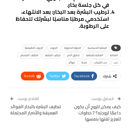
في كل جلسة بخار.
ترطيب البشرة بعد البخار
: بعد الانتهاء،
استخدمي مرطبًا مناسبًا لبشرتك للحفاظ
على الرطوبة.
البشرة الحساسة
الدورة الدموية
الزيوت
الزيوت الطبيعية
العناية
العناية بالبشرة
تدفق الدم
ترطيب البشرة
تنظيف المسام
حب
حب الشباب
صحة
فوائد
ReddIt
Twitter
Facebook
شارك
Linkedin
Facebook Messenger
WhatsApp
Telegram
Tumblr
السابق بوست
القادم بوست
البريد الإلكتروني
كيف يمكن للزوج أن يكون
StumbleUpon
VK
تنظيف البشرة بالبخار الفوائد
داعمًا لزوجته؟ 7 خطوات
العميقة والأضرار المحتملة
Viber
BlackBerry
LINE
Digg
لتعزيز ثقتها بنفسها
طباعة
OK.ru
Pinterest