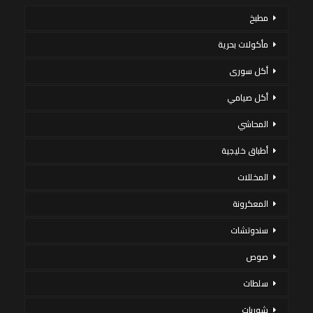
مطبخ
مأكولات بحرية
أكل سورى
أكل صيامي
المحاشي
أطباق خليجية
المخللات
المعكرونة
سندوتشات
صوص
سلطات
شوربات