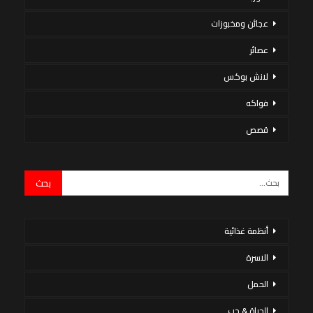
عجائن ومخبوزات
عصائر
لانش بوكس
فواكه
قصص
أنظمة غذائية
الاسرة
الحمل
الحياة & حب