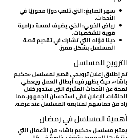
سهر الصايغ
: التي تلعب دورًا محوريًا في
الأحداث.
رياض الخولي
: الذي يضيف لمسة درامية
قوية للشخصيات.
دينا فؤاد
: التي تشارك في تقديم قصة
المسلسل بشكل مميز.
الترويج للمسلسل
تم إطلاق إعلان ترويجي قصير لمسلسل «حكيم
باشا»، حيث يظهر فيه أبطال العمل ويعطي
لمحة عن الأحداث المثيرة التي ستدور خلال
الحلقات. الإعلان لاقى استحسان الجمهور، مما
زاد من حماسهم لمتابعة المسلسل عند عرضه.
أهمية المسلسل في رمضان
يعتبر مسلسل «حكيم باشا» من الأعمال التي
ينتظرها الجمهور بشغف، خاصةً في ظل