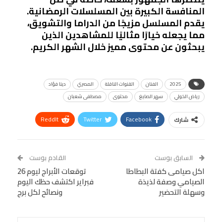
المنافسة الكبيرة بين المسلسلات الرمضانية.
يقدم المسلسل مزيجًا من الدراما والتشويق،
مما يجعله خيارًا مثاليًا للمشاهدين الذين
يبحثون عن محتوى مميز خلال الشهر الكريم.
2025
الفنان
القنوات الناقلة
المصري
دينا فؤاد
رياض الخولي
سهر الصايغ
محتوى
مصطفى شعبان
ReddIt
Twitter
Facebook
شارك
Linkedin
Facebook Messenger
WhatsApp
Telegram
Tumblr
السابق بوست
القادم بوست
البريد الإلكتروني
اكل صيامى كفتة البطاطا
StumbleUpon
VK
توقعات الأبراج ليوم 26
الصيامي وصفة لذيذة
فبراير اكتشف حظك اليوم
Viber
BlackBerry
LINE
Digg
وسهلة التحضير
ونصائح لكل برج
طباعة
OK.ru
Pinterest