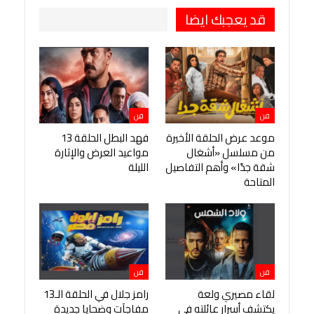
قد يعجبك ايضا
فن
فن
موعد عرض الحلقة الأخيرة
فهد البطل الحلقة 13
من مسلسل «أشغال
مواعيد العرض والإثارة
شقة جدًا» وأهم التفاصيل
الليلة
المتاحة
فن
فن
لقاء مصيري ولعة
رامز جلال في الحلقة الـ13
يكتشف أسرار عائلته في
مفاجآت وضحايا جديدة