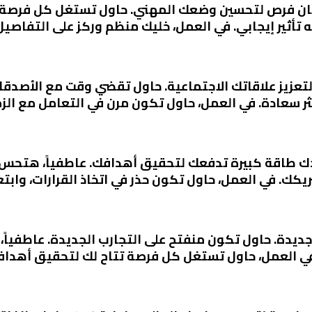
مليان فرص لتحسين وضعك المهني. حاول تستغل كل فرصة ت
أثير إيجابي. في العمل، خليك منظم وركز على التفاصيل
لتعزيز علاقاتك الاجتماعية. حاول تقضي وقت مع الأصدق
ر سعادة. في العمل، حاول تكون مرن في التعامل مع الزم
دك طاقة كبيرة تدفعك لتحقيق أهدافك. عاطفياً، هتحس ب
يكك. في العمل، حاول تكون حذر في اتخاذ القرارات، وابتع
ديدة. حاول تكون منفتح على التجارب الجديدة. عاطفياً
 في العمل، حاول تستغل كل فرصة تتاح لك لتحقيق أهداف