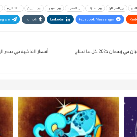
الدلو
برج السرطان
برج العذراء
برج العقرب
برج القوس
برج الميزان
حظك اليوم
legram
Tumblr
Linkedin
Facebook Messenger
Redd
Pinterest
OK.ru
قنوات عرض مسلسل «حكيم باشا» لـ مصطفى شعبان في رمضان 2025 كل ما تحتاج
أسعار الفاكهة في مصر اليوم استق