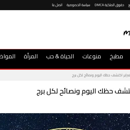
حقوق الملكية DMCA
سياسة الخصوصية
اتصل بنا
مطبخ
منوعات
الحياة & حب
المرأة
المواض