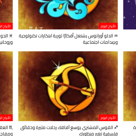
الأبراج اليوم
الأبراج ال
♒ الدلو أورانوس يشتعل أفكارًا ثورية ابتكارات تكنولوجية
♓ الحوت
وصِدامات اجتماعية
وروحانيات
الأبراج اليوم
الأبراج ال
ة
♐ القوس المشتري يوسع آفاقك رحلات مثيرة وحقائق
♏ العقر
فلسفية تغير منظورك
ومفاجآ