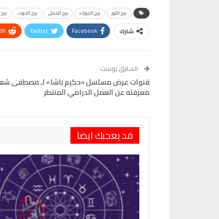
برج الثور
برج الجوزاء
برج الحمل
برج الحوت
برج 
It
Twitter
Facebook
شارك
VK
Digg
طباعة
السابق بوست
معرفته عن العمل الدرامي المنتظر
قد يعجبك ايضا