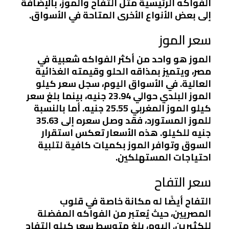
الفواكه الرئيسية مثل التفاح والموز، بالإضافة
إلى بعض الأنواع الأخرى المتاحة في الأسواق.
سعر الموز
الموز هو واحد من أكثر الفواكه شعبية في
مصر، ويتميز بمذاقه الحلو وقيمته الغذائية
العالية. في الأسواق اليوم، سجل سعر كيلو
الموز البلدي حوالي 23.94 جنيه، بينما بلغ سعر
كيلو الموز المغربي 25.55 جنيه. أما بالنسبة
للموز المستورد، فقد وصل سعره إلى 35.63
جنيه للكيلو. هذه الأسعار تعكس استقرار
السوق وتوافر الموز بكميات كافية لتلبية
احتياجات المستهلكين.
سعر التفاح
التفاح أيضًا له مكانة خاصة في قلوب
المصريين، حيث يُعتبر من الفواكه المفضلة
للكثيرين. اليوم، بلغ متوسط سعر كيلو التفاح