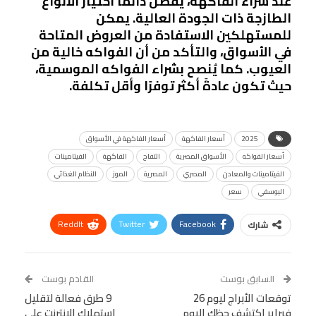
عند شراء الفاكهة، يُفضل دائمًا اختيار الأنواع
الطازجة ذات الجودة العالية. يمكن
للمستهلكين الاستفادة من العروض المتاحة
في الأسواق، والتأكد من أن الفواكه خالية من
العيوب. كما يُنصح بشراء الفواكه الموسمية،
حيث تكون عادةً أكثر توفرًا وأقل تكلفة.
2025
أسعار الفاكهة
أسعار الفاكهة في الأسواق
أسعار الفواكه
الأسواق المصرية
التفاح
الفاكهة
الفيتامينات
الفيتامينات والمعادن
المصري
المصرية
الموز
النظام الغذائي
اليوسفي
سعر
ReddIt
Twitter
Facebook
شارك
Linkedin
Facebook Messenger
WhatsApp
Telegram
Tumblr
السابق بوست
القادم بوست
البريد الإلكتروني
توقعات الأبراج ليوم 26
StumbleUpon
VK
9 طرق فعالة لتقليل
فبراير اكتشف حظك اليوم
استهلاك الإنترنت على