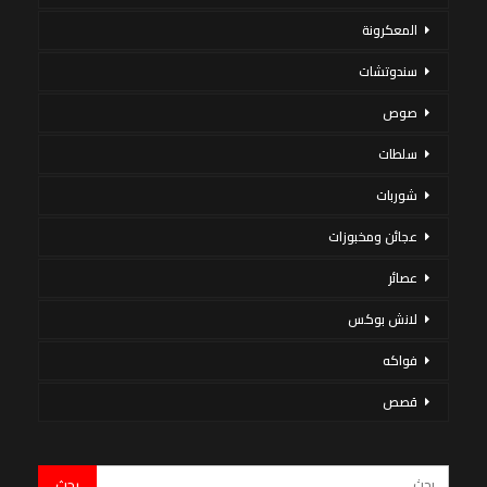
المعكرونة
سندوتشات
صوص
سلطات
شوربات
عجائن ومخبوزات
عصائر
لانش بوكس
فواكه
قصص