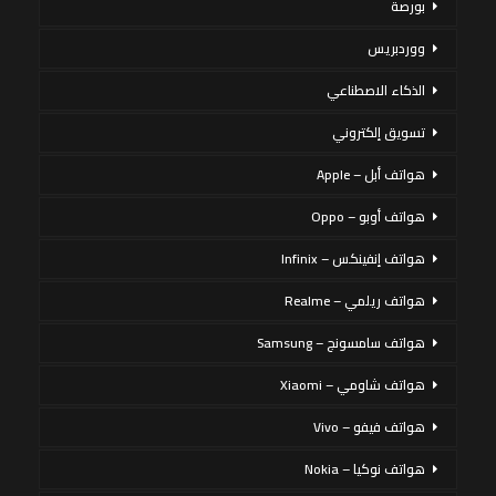
بورصة
ووردبريس
الذكاء الاصطناعي
تسويق إلكتروني
هواتف أبل – Apple
هواتف أوبو – Oppo
هواتف إنفينكس – Infinix
هواتف ريلمي – Realme
هواتف سامسونج – Samsung
هواتف شاومي – Xiaomi
هواتف فيفو – Vivo
هواتف نوكيا – Nokia