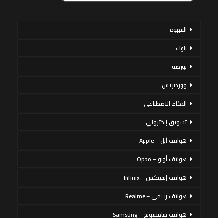
القهوة
بنوك
بورصة
ووردبريس
الذكاء الاصطناعي
تسويق إلكتروني
هواتف أبل – Apple
هواتف أوبو – Oppo
هواتف إنفينكس – Infinix
هواتف ريلمي – Realme
هواتف سامسونج – Samsung