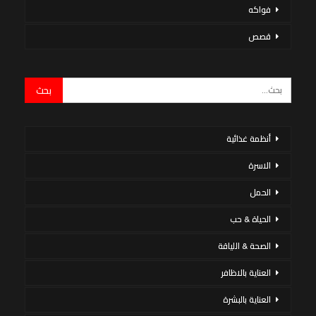
فواكه
قصص
أنظمة غذائية
الاسرة
الحمل
الحياة & حب
الصحة & اللياقة
العناية بالاظافر
العناية بالبشرة