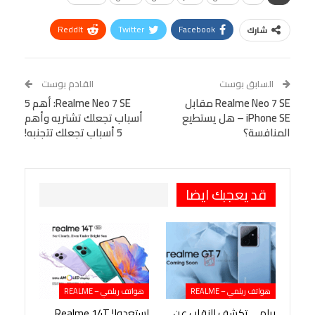
ReddIt
Twitter
Facebook
شارك
Linkedin
Facebook Messenger
WhatsApp
Telegram
Tumblr
السابق بوست
القادم بوست
البريد الإلكتروني
Realme Neo 7 SE مقابل
StumbleUpon
VK
Realme Neo 7 SE: أهم 5
iPhone SE – هل يستطيع
أسباب تجعلك تشتريه وأهم
Viber
BlackBerry
LINE
Digg
المنافسة؟
5 أسباب تجعلك تتجنبه!
طباعة
OK.ru
Pinterest
قد يعجبك ايضا
هواتف ريلمي – REALME
هواتف ريلمي – REALME
ريلمي تكشف النقاب عن
استعدوا! Realme 14T