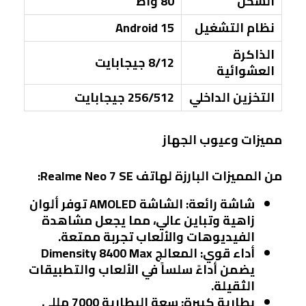
الشحن
80 واط
نظام التشغيل
Android 15
الذاكرة
8/12 جيجابايت
العشوائية
التخزين الداخلي
256/512 جيجابايت
مميزات وعيوب الجهاز
من المميزات البارزة لهاتف Realme Neo 7 SE:
شاشة رائعة
: الشاشة AMOLED توفر ألوان
زاهية وتباين عالي، مما يجعل مشاهدة
الفيديوهات والألعاب تجربة ممتعة.
أداء قوي
: المعالج Dimensity 8400 Max
يضمن أداءً سلساً في الألعاب والتطبيقات
الثقيلة.
بطارية كبيرة
: سعة البطارية 7000 مللي