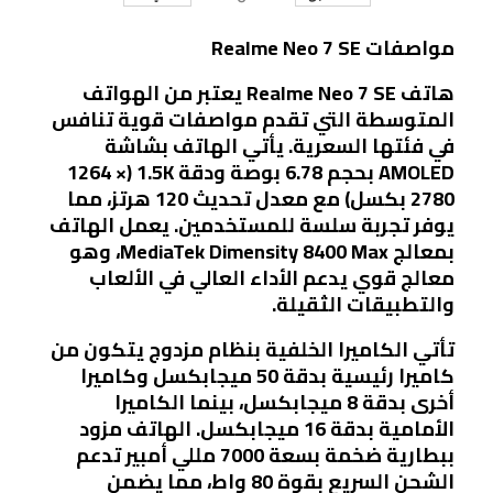
مواصفات Realme Neo 7 SE
هاتف Realme Neo 7 SE يعتبر من الهواتف
المتوسطة التي تقدم مواصفات قوية تنافس
في فئتها السعرية. يأتي الهاتف بشاشة
AMOLED بحجم 6.78 بوصة ودقة 1.5K (1264 ×
2780 بكسل) مع معدل تحديث 120 هرتز، مما
يوفر تجربة سلسة للمستخدمين. يعمل الهاتف
بمعالج MediaTek Dimensity 8400 Max، وهو
معالج قوي يدعم الأداء العالي في الألعاب
والتطبيقات الثقيلة.
تأتي الكاميرا الخلفية بنظام مزدوج يتكون من
كاميرا رئيسية بدقة 50 ميجابكسل وكاميرا
أخرى بدقة 8 ميجابكسل، بينما الكاميرا
الأمامية بدقة 16 ميجابكسل. الهاتف مزود
ببطارية ضخمة بسعة 7000 مللي أمبير تدعم
الشحن السريع بقوة 80 واط، مما يضمن