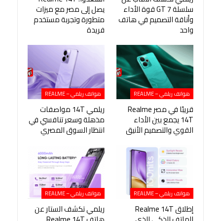
سلسلة GT 7 قوة الأداء
يصل إلى مصر مع ميزات
وأناقة التصميم في هاتف
متطورة وتجربة مستخدم
واحد
فريدة
هواتف ريلمي – REALME
هواتف ريلمي – REALME
قريبًا في مصر Realme
ريلمي 14T مواصفات
14T يجمع بين الأداء
مذهلة وسعر تنافسي في
القوي والتصميم الأنيق
انتظار السوق المصري
هواتف ريلمي – REALME
هواتف ريلمي – REALME
إطلاق Realme 14T
ريلمي تكشف الستار عن
الهاتف الذكي الذي
هاتف Realme 14T