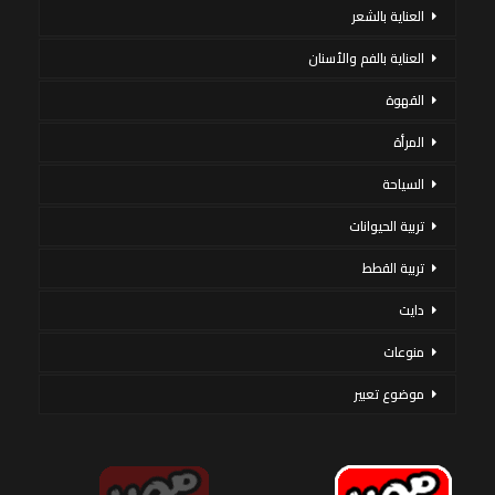
العناية بالشعر
العناية بالفم والأسنان
القهوة
المرأة
السياحة
تربية الحيوانات
تربية القطط
دايت
منوعات
موضوع تعبير