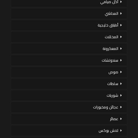
أكل صيامي
المحاشي
أطباق خليجية
المخللات
المعكرونة
سندوتشات
صوص
سلطات
شوربات
عجائن ومخبوزات
عصائر
لانش بوكس