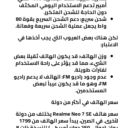
أمبير تدعم الاستخدام اليومي المكثف
دون الحاجة للشحن المتكرر.
شحن سريع
: دعم الشحن السريع بقوة 80
واط يجعل عملية الشحن سريعة وفعالة.
لكن هناك بعض العيوب التي يجب أخذها في
الاعتبار:
وزن الهاتف
: قد يكون الهاتف ثقيلاً بعض
الشيء، مما قد يؤثر على راحة الاستخدام
لفترات طويلة.
عدم وجود راديو FM
: الهاتف لا يدعم راديو
FM، وهو ما قد يكون عيباً لبعض
المستخدمين.
سعر الهاتف في أكثر من دولة
سعر هاتف Realme Neo 7 SE يختلف من دولة
لأخرى. في الصين، يبدأ سعر الهاتف من 1799
يوان (حوالي 250 دولار أمريكي) للنسخة ذات 8