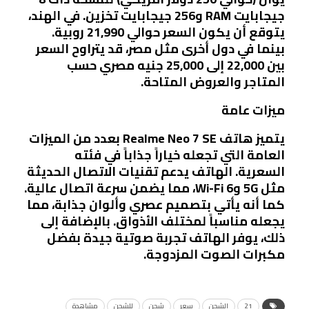
جيجابايت RAM و256 جيجابايت تخزين. في الهند،
يتوقع أن يكون السعر حوالي 21,990 روبية.
بينما في دول أخرى مثل مصر، قد يتراوح السعر
بين 22,000 إلى 25,000 جنيه مصري حسب
المتاجر والعروض المتاحة.
ميزات عامة
يتميز هاتف Realme Neo 7 SE بعدد من الميزات
العامة التي تجعله خياراً جذاباً في فئته
السعرية. الهاتف يدعم تقنيات الاتصال الحديثة
مثل 5G وWi-Fi 6، مما يضمن سرعة اتصال عالية.
كما أنه يأتي بتصميم عصري وألوان جذابة، مما
يجعله مناسباً لمختلف الأذواق. بالإضافة إلى
ذلك، يوفر الهاتف تجربة صوتية جيدة بفضل
مكبرات الصوت المزدوجة.
21
الشحن
سعر
شحن
للشحن
مشاهدة