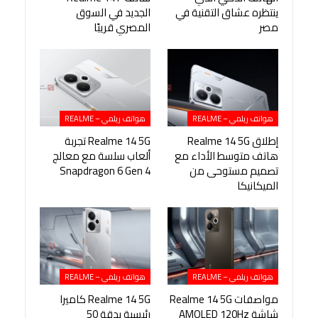
ينتظره عشاق التقنية في
الجديد في السوق
مصر
المصري قريبًا
هواتف ريلمي – REALME
هواتف ريلمي – REALME
إطلاق Realme 14 5G
Realme 14 5G تجربة
هاتف متوسط الأداء مع
ألعاب سلسة مع معالج
تصميم مستوحى من
Snapdragon 6 Gen 4
الميكانيكا
هواتف ريلمي – REALME
هواتف ريلمي – REALME
مواصفات Realme 14 5G
Realme 14 5G كاميرا
شاشة AMOLED 120Hz
رئيسية بدقة 50