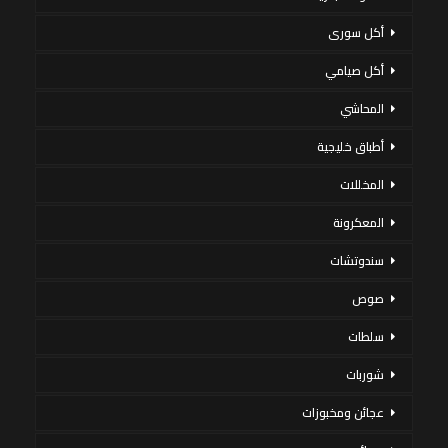
أكل سورى
أكل صيامي
المحاشي
أطباق خليجية
المخللات
المعكرونة
سندوتشات
صوص
سلطات
شوربات
عجائن ومخبوزات