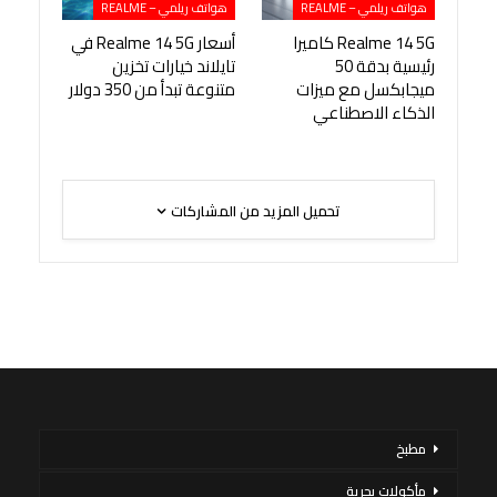
هواتف ريلمي – REALME
هواتف ريلمي – REALME
Realme 14 5G كاميرا
أسعار Realme 14 5G في
رئيسية بدقة 50
تايلاند خيارات تخزين
ميجابكسل مع ميزات
متنوعة تبدأ من 350 دولار
الذكاء الاصطناعي
تحميل المزيد من المشاركات
مطبخ
مأكولات بحرية