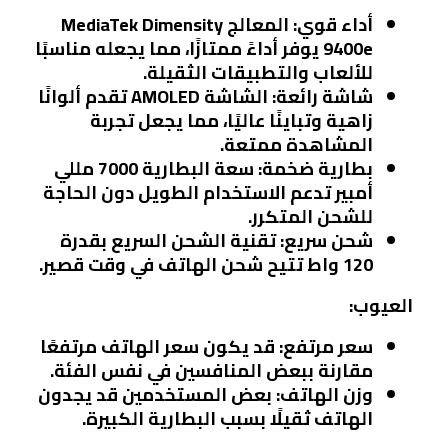
أداء قوي:
المعالج MediaTek Dimensity
9400e يوفر أداءً ممتازًا، مما يجعله مناسبًا
للألعاب والتطبيقات الثقيلة.
شاشة رائعة:
الشاشة AMOLED تقدم ألوانًا
زاهية وتباينًا عاليًا، مما يجعل تجربة
المشاهدة ممتعة.
بطارية ضخمة:
سعة البطارية 7000 مللي
أمبير تدعم الاستخدام الطويل دون الحاجة
للشحن المتكرر.
شحن سريع:
تقنية الشحن السريع بقدرة
120 واط تتيح شحن الهاتف في وقت قصير.
العيوب:
سعر مرتفع:
قد يكون سعر الهاتف مرتفعًا
مقارنة ببعض المنافسين في نفس الفئة.
وزن الهاتف:
بعض المستخدمين قد يجدون
الهاتف ثقيلًا بسبب البطارية الكبيرة.