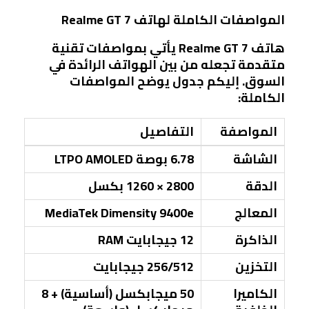
المواصفات الكاملة لهاتف Realme GT 7
هاتف Realme GT 7 يأتي بمواصفات تقنية
متقدمة تجعله من بين الهواتف الرائدة في
السوق. إليكم جدول يوضح المواصفات
الكاملة:
المواصفة
التفاصيل
الشاشة
6.78 بوصة LTPO AMOLED
الدقة
2800 × 1260 بكسل
المعالج
MediaTek Dimensity 9400e
الذاكرة
12 جيجابايت RAM
التخزين
256/512 جيجابايت
الكاميرا
50 ميجابكسل (أساسية) + 8