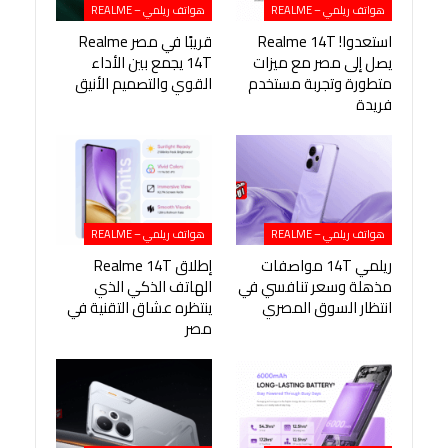
هواتف ريلمي – REALME
هواتف ريلمي – REALME
استعدوا! Realme 14T
قريبًا في مصر Realme
يصل إلى مصر مع ميزات
14T يجمع بين الأداء
متطورة وتجربة مستخدم
القوي والتصميم الأنيق
فريدة
هواتف ريلمي – REALME
هواتف ريلمي – REALME
ريلمي 14T مواصفات
إطلاق Realme 14T
مذهلة وسعر تنافسي في
الهاتف الذكي الذي
انتظار السوق المصري
ينتظره عشاق التقنية في
مصر