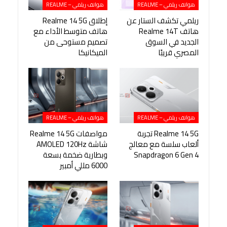
هواتف ريلمي – REALME
هواتف ريلمي – REALME
ريلمي تكشف الستار عن
إطلاق Realme 14 5G
هاتف Realme 14T
هاتف متوسط الأداء مع
الجديد في السوق
تصميم مستوحى من
المصري قريبًا
الميكانيكا
هواتف ريلمي – REALME
هواتف ريلمي – REALME
Realme 14 5G تجربة
مواصفات Realme 14 5G
ألعاب سلسة مع معالج
شاشة AMOLED 120Hz
Snapdragon 6 Gen 4
وبطارية ضخمة بسعة
6000 مللي أمبير