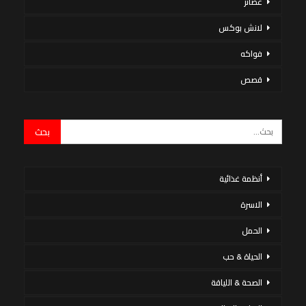
عصائر
لانش بوكس
فواكه
قصص
أنظمة غذائية
الاسرة
الحمل
الحياة & حب
الصحة & اللياقة