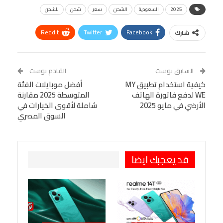
2025
السعودية
الشحن
سعر
شحن
للشحن
ReddIt
Twitter
Facebook
شارك
Linkedin
Facebook Messenger
WhatsApp
Telegram
Tumblr
السابق بوست
القادم بوست
البريد الإلكتروني
كيفية استخدام تطبيق MY
StumbleUpon
VK
أفضل موبايلات الفئة
WE لدفع فاتورة الهاتف
المتوسطة 2025 مقارنة
Viber
BlackBerry
LINE
Digg
الأرضي في مايو 2025
شاملة لأقوى الخيارات في
السوق المصري
طباعة
OK.ru
Pinterest
قد يعجبك ايضا