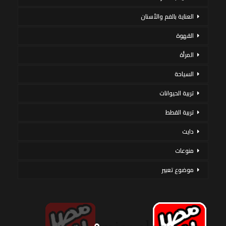
العناية بالفم والأسنان
القهوة
المرأة
السياحة
تربية الحيوانات
تربية القطط
دايت
منوعات
موضوع تعبير