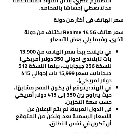
التصميم عصري، إلا أن المواد المستخدمة
قد لا تعطي إحساسًا بالفخامة.
سعر الهاتف في أكثر من دولة
سعر هاتف Realme 14 5G يختلف من دولة
لأخرى، وفيما يلي بعض الأسعار:
في تايلاند:
يبدأ سعر الهاتف من 13,900
بات تايلاندي (حوالي 350 دولار أمريكي)
لنسخة 256 جيجابايت، بينما النسخة 512
جيجابايت بسعر 15,999 بات (حوالي 415
دولار أمريكي).
في الهند:
يتوقع أن يكون السعر مشابهًا،
حيث يتراوح بين 350 إلى 415 دولار أمريكي
حسب سعة التخزين.
في الدول العربية:
لم يتم الإعلان عن
الأسعار الرسمية بعد، ولكن من المتوقع
أن تكون في نفس النطاق.