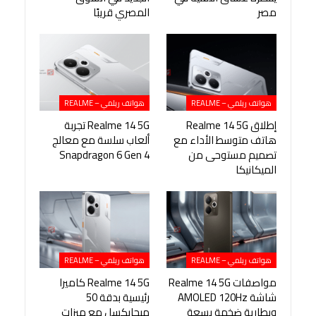
مصر
المصري قريبًا
هواتف ريلمي – REALME
هواتف ريلمي – REALME
إطلاق Realme 14 5G
Realme 14 5G تجربة
هاتف متوسط الأداء مع
ألعاب سلسة مع معالج
تصميم مستوحى من
Snapdragon 6 Gen 4
الميكانيكا
هواتف ريلمي – REALME
هواتف ريلمي – REALME
مواصفات Realme 14 5G
Realme 14 5G كاميرا
شاشة AMOLED 120Hz
رئيسية بدقة 50
وبطارية ضخمة بسعة
ميجابكسل مع ميزات