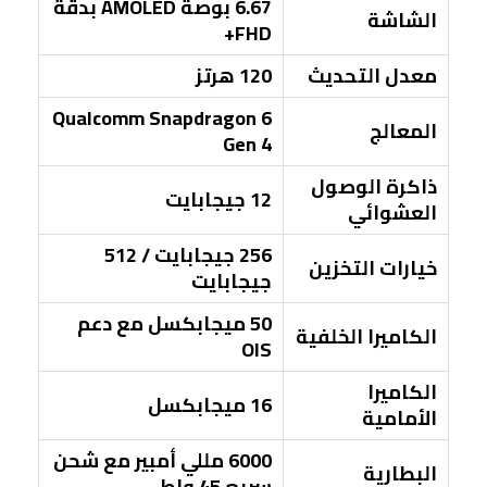
6.67 بوصة AMOLED بدقة
الشاشة
FHD+
معدل التحديث
120 هرتز
Qualcomm Snapdragon 6
المعالج
Gen 4
ذاكرة الوصول
12 جيجابايت
العشوائي
256 جيجابايت / 512
خيارات التخزين
جيجابايت
50 ميجابكسل مع دعم
الكاميرا الخلفية
OIS
الكاميرا
16 ميجابكسل
الأمامية
6000 مللي أمبير مع شحن
البطارية
سريع 45 واط