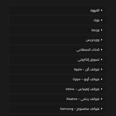
القهوة
بنوك
بورصة
ووردبريس
الذكاء الاصطناعي
تسويق إلكتروني
هواتف أبل – Apple
هواتف أوبو – Oppo
هواتف إنفينكس – Infinix
هواتف ريلمي – Realme
هواتف سامسونج – Samsung