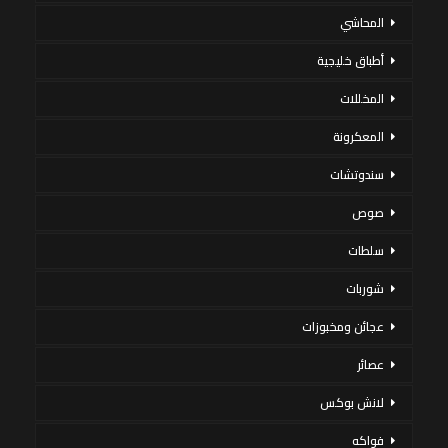
المحاشي
أطباق خليجية
المخللات
المعكرونة
سندوتشات
صوص
سلطات
شوربات
عجائن ومخبوزات
عصائر
لانش بوكس
فواكه