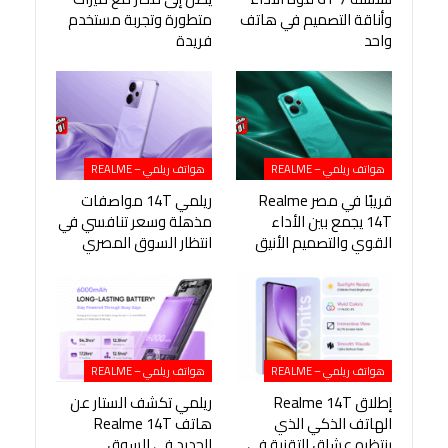
وأناقة التصميم في هاتف
متطورة وتجربة مستخدم
واحد
فريدة
هواتف ريلمي – REALME
هواتف ريلمي – REALME
قريبًا في مصر Realme
ريلمي 14T مواصفات
14T يجمع بين الأداء
مذهلة وسعر تنافسي في
القوي والتصميم الأنيق
انتظار السوق المصري
هواتف ريلمي – REALME
هواتف ريلمي – REALME
إطلاق Realme 14T
ريلمي تكشف الستار عن
الهاتف الذكي الذي
هاتف Realme 14T
ينتظره عشاق التقنية في
الجديد في السوق