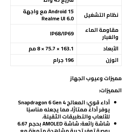
Android 15 مع واجهة
نظام التشغيل
Realme UI 6.0
مقاومة الماء
IP68/IP69
والغبار
الأبعاد
163.1 × 75.7 × 8 مم
الوزن
196 جرام
مميزات وعيوب الجهاز
المميزات:
أداء قوي:
المعالج Snapdragon 6 Gen 4
يوفر أداءً ممتازًا، مما يجعله مناسبًا
للألعاب والتطبيقات الثقيلة.
شاشة رائعة:
شاشة AMOLED بحجم 6.67
بوصة توفر تجربة مشاهدة متميزة مع