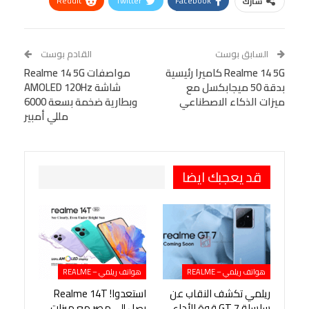
ReddIt
Twitter
Facebook
شارك
Linkedin
Facebook Messenger
WhatsApp
Telegram
Tumblr
السابق بوست
القادم بوست
البريد الإلكتروني
Realme 14 5G كاميرا رئيسية
StumbleUpon
VK
مواصفات Realme 14 5G
بدقة 50 ميجابكسل مع
شاشة AMOLED 120Hz
Viber
BlackBerry
LINE
Digg
ميزات الذكاء الاصطناعي
وبطارية ضخمة بسعة 6000
مللي أمبير
طباعة
OK.ru
Pinterest
قد يعجبك ايضا
هواتف ريلمي – REALME
هواتف ريلمي – REALME
ريلمي تكشف النقاب عن
استعدوا! Realme 14T
سلسلة GT 7 قوة الأداء
يصل إلى مصر مع ميزات