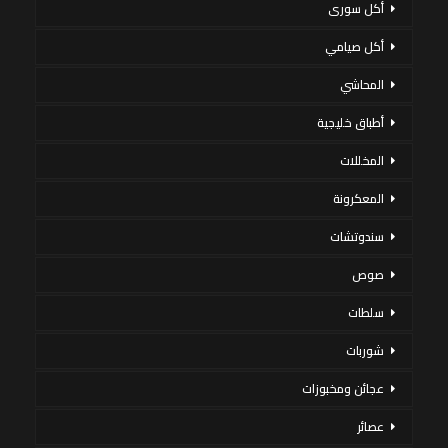
أكل سورى
أكل صيامي
المحاشي
أطباق خليجية
المخللات
المعكرونة
سندوتشات
صوص
سلطات
شوربات
عجائن ومخبوزات
عصائر