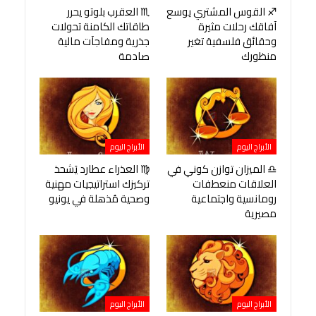
♐ القوس المشتري يوسع
♏ العقرب بلوتو يحرر
آفاقك رحلات مثيرة
طاقاتك الكامنة تحولات
وحقائق فلسفية تغير
جذرية ومفاجآت مالية
منظورك
صادمة
الأبراج اليوم
الأبراج اليوم
♎ الميزان توازن كوني في
♍ العذراء عطارد يَشحذ
العلاقات منعطفات
تركيزك استراتيجيات مهنية
رومانسية واجتماعية
وصحية مُذهلة في يونيو
مصيرية
الأبراج اليوم
الأبراج اليوم