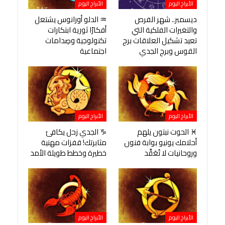
الأبراج اليوم
الأبراج اليوم
ديسمبر.. شهر الفرص
♒ الدلو أورانوس يشتعل
والتغيرات الفلكية التي
أفكارًا ثورية ابتكارات
تعيد تشكيل العلاقات برج
تكنولوجية وصِدامات
القوس وبرج الجدي
اجتماعية
الأبراج اليوم
الأبراج اليوم
♓ الحوت نبتون يلهم
♑ الجدي زحل يكافئ
أحلامك يونيو بوابة فنون
مثابرتك! قفزات مهنية
وروحانيات لا تُعَقَّد
خطيرة وخطط طويلة الأمد
الأبراج اليوم
الأبراج اليوم