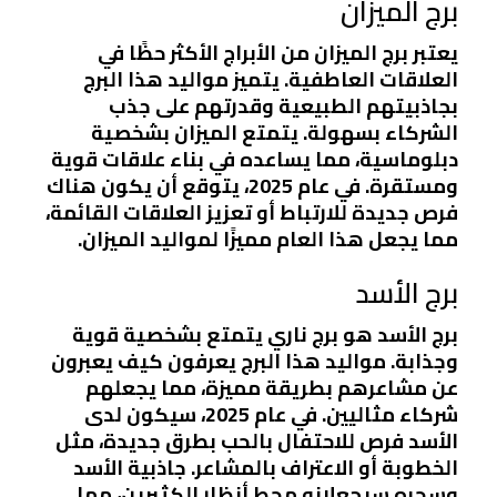
برج الميزان
يعتبر برج الميزان من الأبراج الأكثر حظًا في
العلاقات العاطفية. يتميز مواليد هذا البرج
بجاذبيتهم الطبيعية وقدرتهم على جذب
الشركاء بسهولة. يتمتع الميزان بشخصية
دبلوماسية، مما يساعده في بناء علاقات قوية
ومستقرة. في عام 2025، يتوقع أن يكون هناك
فرص جديدة للارتباط أو تعزيز العلاقات القائمة،
مما يجعل هذا العام مميزًا لمواليد الميزان.
برج الأسد
برج الأسد هو برج ناري يتمتع بشخصية قوية
وجذابة. مواليد هذا البرج يعرفون كيف يعبرون
عن مشاعرهم بطريقة مميزة، مما يجعلهم
شركاء مثاليين. في عام 2025، سيكون لدى
الأسد فرص للاحتفال بالحب بطرق جديدة، مثل
الخطوبة أو الاعتراف بالمشاعر. جاذبية الأسد
وسحره سيجعلانه محط أنظار الكثيرين، مما