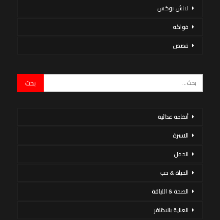
لانش بوكس
فواكه
قصص
أنظمة غذائية
الاسرة
الحمل
الحياة & حب
الصحة & اللياقة
العناية بالاظافر