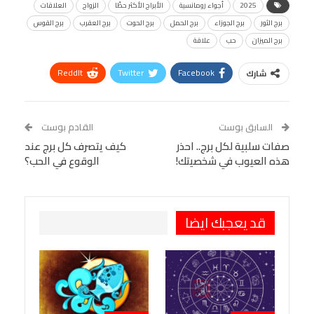
2025
أجواء رومانسية
الأبراج الأكثر حظًا
الزواج
العلاقات
برج الثور
برج الجوزاء
برج الحمل
برج الحوت
برج العقرب
برج القوس
برج الميزان
حب
علاقة
ReddIt
Twitter
Facebook
شارك
Linkedin
Facebook Messenger
WhatsApp
Telegram
Tumblr
السابق بوست
القادم بوست
البريد الإلكتروني
صفات سلبية لكل برج.. احذر
StumbleUpon
VK
كيف يتصرف كل برج عند
هذه العيوب في شخصيتك!
الوقوع في الحب؟
Viber
BlackBerry
LINE
Digg
طباعة
OK.ru
Pinterest
قد يعجبك ايضا