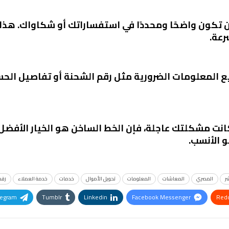
 أن تكون واضحًا ومحددًا في استفساراتك أو شكاواك. 
عة.
يع المعلومات الضرورية مثل رقم الشحنة أو تفاصيل ال
ا كانت مشكلتك عاجلة، فإن الخط الساخن هو الخيار الأفضل
و الأنسب.
ر
المصري
المعاشات
المعلومات
تحويل الأموال
خدمات
خدمة العملاء
رقم
legram
Tumblr
Linkedin
Facebook Messenger
Redd
Pinterest
OK.ru