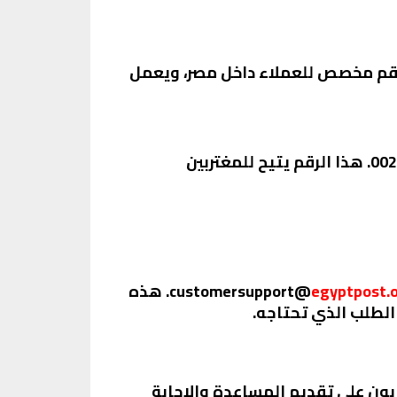
عبر الهاتف الثابت، يمكنك الاتصال بالرقم الأرضي 08008002800. هذا الرقم مخصص للعملاء داخل مصر، ويعمل
بالنسبة للعملاء الذين يحتاجون إلى الدعم من خارج مصر، يمكنهم الاتصال على الرقم 002235315900. هذا الرقم يتيح للمغتربين
egyptpost.
. هذه
لطلب الذي تحتاجه.
ون على تقديم المساعدة والإجابة