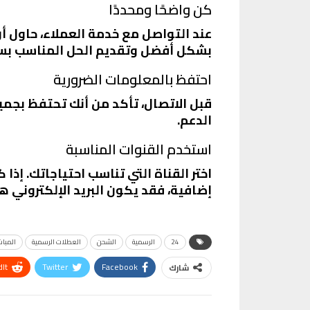
كن واضحًا ومحددًا
عند التواصل مع خدمة العملاء، حاول
بشكل أفضل وتقديم الحل المناسب بسر
احتفظ بالمعلومات الضرورية
قبل الاتصال، تأكد من أنك تحتفظ بجم
الدعم.
استخدم القنوات المناسبة
اختر القناة التي تناسب احتياجاتك. إذ
إضافية، فقد يكون البريد الإلكتروني ه
24
الرسمية
الشحن
العطلات الرسمية
المباش
It
Twitter
Facebook
شارك
VK
Digg
طباعة