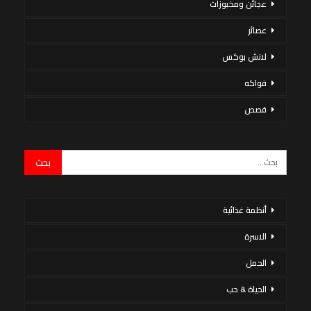
عجائن ومخبوزات
عصائر
لانش بوكس
فواكه
قصص
أنظمة غذائية
الاسرة
الحمل
الحياة & حب