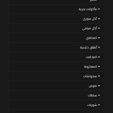
مأكولات بحرية
أكل سورى
أكل صيامي
المحاشي
أطباق خليجية
المخللات
المعكرونة
سندوتشات
صوص
سلطات
شوربات