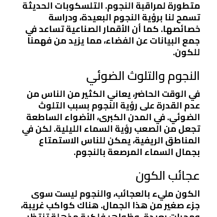
متطورة لمراقبة النجوم. التلسكوبات الحديثة
تسمح لنا برؤية النجوم البعيدة، ودراسة
خصائصها. كما أن الأقمار الصناعية تساعد في
جمع البيانات عن الفضاء، مما يزيد من فهمنا
للكون.
النجوم والتلوث الضوئي
في الوقت الحاضر، يعاني الكثير من الناس من
عدم القدرة على رؤية النجوم بسبب التلوث
الضوئي. في المدن الكبرى، الأضواء الساطعة
تجعل من الصعب رؤية السماء الليلية. لكن في
المناطق الريفية، يمكن للناس الاستمتاع
بجمال السماء المرصعة بالنجوم.
عجائب الكون
الكون مليء بالعجائب، والنجوم ليست سوى
جزء صغير من هذا الجمال. هناك كواكب غريبة،
ومجرات بعيدة، وظواهر فلكية مذهلة تنتظر