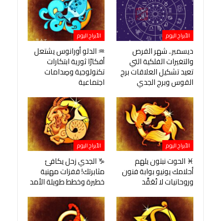
الأبراج اليوم
الأبراج اليوم
ديسمبر.. شهر الفرص
♒ الدلو أورانوس يشتعل
والتغيرات الفلكية التي
أفكارًا ثورية ابتكارات
تعيد تشكيل العلاقات برج
تكنولوجية وصِدامات
القوس وبرج الجدي
اجتماعية
الأبراج اليوم
الأبراج اليوم
♓ الحوت نبتون يلهم
♑ الجدي زحل يكافئ
أحلامك يونيو بوابة فنون
مثابرتك! قفزات مهنية
وروحانيات لا تُعَقَّد
خطيرة وخطط طويلة الأمد