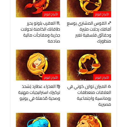
الأبراج اليوم
الأبراج اليوم
♐ القوس المشتري يوسع
♏ العقرب بلوتو يحرر
آفاقك رحلات مثيرة
طاقاتك الكامنة تحولات
وحقائق فلسفية تغير
جذرية ومفاجآت مالية
منظورك
صادمة
الأبراج اليوم
الأبراج اليوم
♎ الميزان توازن كوني في
♍ العذراء عطارد يَشحذ
العلاقات منعطفات
تركيزك استراتيجيات مهنية
رومانسية واجتماعية
وصحية مُذهلة في يونيو
مصيرية