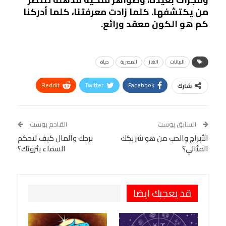
من يكتشفها. كلما زادت معرفتنا، كلما أدركنا
كم هو الكون معقد ورائع.
البيانات
الغاز
المصرية
حياة
ReddIt
Twitter
Facebook
شارك
Linkedin
Facebook Messenger
WhatsApp
Telegram
Tumblr
السابق بوست
القادم بوست
البريد الإلكتروني
الأبراج والحب من هو شريكك
StumbleUpon
VK
برجك والمال كيف تتحكم
المثالي؟
السماء بثروتك؟
Viber
BlackBerry
LINE
Digg
طباعة
OK.ru
Pinterest
قد يعجبك ايضا