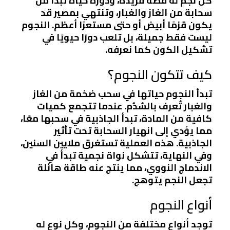
كل نجم له قصة فريدة، ودورة حياة تبدأ من
سحابة من الغاز والغبار، وتنتهي بمصير قد
يكون قزمًا أبيض أو حتى مستعرًا أعظم. النجوم
ليست فقط جميلة، بل تلعب دورًا حيويًا في
تشكيل الكون كما نعرفه.
كيف تتكون النجوم؟
تبدأ النجوم حياتها في سحب ضخمة من الغاز
والغبار تُعرف بالسُدُم. عندما تتجمع كميات
كافية من المادة، تبدأ الجاذبية في سحبها معًا،
مما يؤدي إلى انهيار السحابة تحت تأثير
الجاذبية. هذه العملية تستغرق ملايين السنين،
وفي النهاية، تتشكل نواة نجمية تبدأ في
الاندماج النووي، مما ينتج عنه طاقة هائلة
تجعل النجم يتوهج.
أنواع النجوم
توجد أنواع مختلفة من النجوم، وكل نوع له