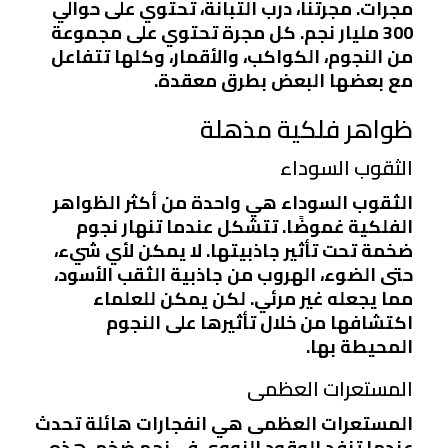
مجرات. مجرتنا، درب التبانة، تحتوي على حوالي
300 مليار نجم. كل مجرة تحتوي على مجموعة
من النجوم، الكواكب، والأقمار، وكلها تتفاعل
مع بعضها البعض بطرق معقدة.
ظواهر فلكية مذهلة
الثقوب السوداء
الثقوب السوداء هي واحدة من أكثر الظواهر
الفلكية غموضًا. تتشكل عندما تنهار نجوم
ضخمة تحت تأثير جاذبيتها. لا يمكن لأي شيء،
حتى الضوء، الهروب من جاذبية الثقب الأسود،
مما يجعله غير مرئي. لكن يمكن للعلماء
اكتشافها من خلال تأثيرها على النجوم
المحيطة بها.
المستعرات العظمى
المستعرات العظمى هي انفجارات هائلة تحدث
عندما تنفد الوقود النووي في نجم ضخم. هذه