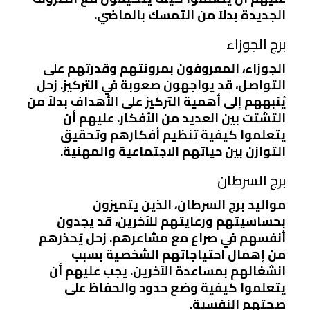
الجديدة بدلاً من التمسك بالماضي.
برج الجوزاء
الجوزاء، المعروفون بمرونتهم وقدرتهم على
التواصل، قد يواجهون صعوبة في التركيز. زحل
يُنبههم إلى أهمية التركيز على الأهداف بدلاً من
التشتت بين العديد من الأفكار. عليهم أن
يتعلموا كيفية تنظيم أفكارهم وتحقيق
التوازن بين حياتهم الاجتماعية والمهنية.
برج السرطان
مواليد برج السرطان، الذين يتميزون
بحساسيتهم ورعايتهم للآخرين، قد يجدون
أنفسهم في صراع مع مشاعرهم. زحل يُحذرهم
من إهمال احتياجاتهم الشخصية بسبب
انشغالهم بمساعدة الآخرين. يجب عليهم أن
يتعلموا كيفية وضع حدود والحفاظ على
صحتهم النفسية.