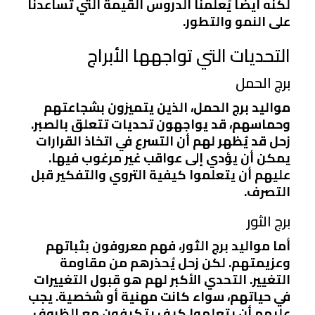
لكنه أيضًا يُعلمنا الدروس القيمة التي تساعدنا
على النمو والتطور.
التحديات التي تواجهها الأبراج
برج الحمل
مواليد برج الحمل، الذين يتميزون بشجاعتهم
وحماسهم، قد يواجهون تحديات تتعلق بالصبر.
زحل قد يُظهر لهم أن التسرع في اتخاذ القرارات
يمكن أن يؤدي إلى عواقب غير مرغوب فيها.
عليهم أن يتعلموا كيفية التروي والتفكير قبل
التصرف.
برج الثور
أما مواليد برج الثور، فهم معروفون بثباتهم
وعزيمتهم. لكن زحل يُحذرهم من مقاومة
التغيير. التحدي الأكبر لهم هو قبول التغييرات
في حياتهم، سواء كانت مهنية أو شخصية. يجب
عليهم أن يتعلموا كيف يتكيفون مع الظروف