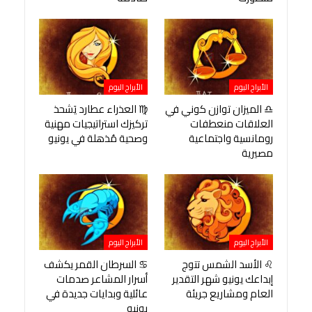
الأبراج اليوم
الأبراج اليوم
♎ الميزان توازن كوني في
♍ العذراء عطارد يَشحذ
العلاقات منعطفات
تركيزك استراتيجيات مهنية
رومانسية واجتماعية
وصحية مُذهلة في يونيو
مصيرية
الأبراج اليوم
الأبراج اليوم
♌ الأسد الشمس تتوج
♋ السرطان القمر يكشف
إبداعك يونيو شهر التقدير
أسرار المشاعر صدمات
العام ومشاريع جريئة
عائلية وبدايات جديدة في
يونيو