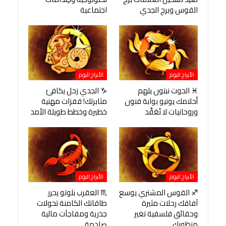
القوس وبرج الجدي
اجتماعية
الأبراج اليوم
الأبراج اليوم
♓ الحوت نبتون يلهم
♑ الجدي زحل يكافئ
أحلامك يونيو بوابة فنون
مثابرتك! قفزات مهنية
وروحانيات لا تُعَقَّد
خطيرة وخطط طويلة الأمد
الأبراج اليوم
الأبراج اليوم
♐ القوس المشتري يوسع
♏ العقرب بلوتو يحرر
آفاقك رحلات مثيرة
طاقاتك الكامنة تحولات
وحقائق فلسفية تغير
جذرية ومفاجآت مالية
منظورك
صادمة