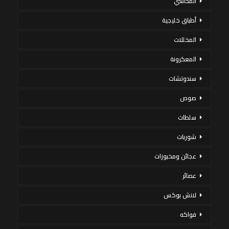
المحاشي
أطباق خليجية
المخللات
المعكرونة
سندوتشات
صوص
سلطات
شوربات
عجائن ومخبوزات
عصائر
لانش بوكس
فواكه