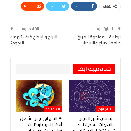
ReddIt
Twitter
Facebook
شارك
Linkedin
Facebook Messenger
WhatsApp
Telegram
Tumblr
السابق بوست
القادم بوست
البريد الإلكتروني
برجك في مواجهة المريخ
StumbleUpon
VK
الأبراج والإبداع كيف تلهمك
طاقة الصراع والانتصار
النجوم؟
Viber
BlackBerry
LINE
Digg
طباعة
OK.ru
Pinterest
قد يعجبك ايضا
الأبراج اليوم
الأبراج اليوم
ديسمبر.. شهر الفرص
♒ الدلو أورانوس يشتعل
والتغيرات الفلكية التي
أفكارًا ثورية ابتكارات
تعيد تشكيل العلاقات برج
تكنولوجية وصِدامات