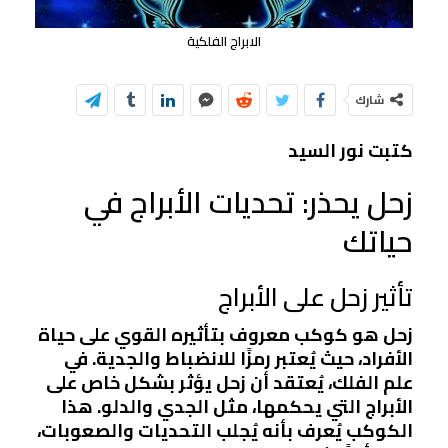
الابراج الفلكية
شارك
كتبت نور السيد
زحل يحذر: تحديات الأبراج في
حياتك
تأثير زحل على الأبراج
زحل هو كوكب معروف بتأثيره القوي على حياة
الأفراد، حيث يُعتبر رمزًا للانضباط والجدية. في
علم الفلك، يُعتقد أن زحل يؤثر بشكل خاص على
الأبراج التي يحكمها، مثل الجدي والدلو. هذا
الكوكب يُعرف بأنه يُجلب التحديات والصعوبات،