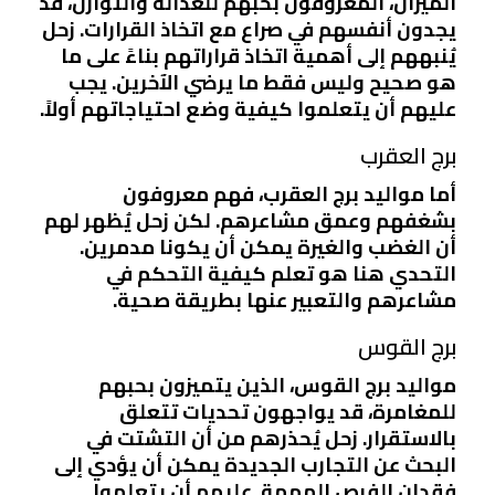
الميزان، المعروفون بحبهم للعدالة والتوازن، قد
يجدون أنفسهم في صراع مع اتخاذ القرارات. زحل
يُنبههم إلى أهمية اتخاذ قراراتهم بناءً على ما
هو صحيح وليس فقط ما يرضي الآخرين. يجب
عليهم أن يتعلموا كيفية وضع احتياجاتهم أولاً.
برج العقرب
أما مواليد برج العقرب، فهم معروفون
بشغفهم وعمق مشاعرهم. لكن زحل يُظهر لهم
أن الغضب والغيرة يمكن أن يكونا مدمرين.
التحدي هنا هو تعلم كيفية التحكم في
مشاعرهم والتعبير عنها بطريقة صحية.
برج القوس
مواليد برج القوس، الذين يتميزون بحبهم
للمغامرة، قد يواجهون تحديات تتعلق
بالاستقرار. زحل يُحذرهم من أن التشتت في
البحث عن التجارب الجديدة يمكن أن يؤدي إلى
فقدان الفرص المهمة. عليهم أن يتعلموا