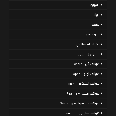
القهوة
بنوك
بورصة
ووردبريس
الذكاء الاصطناعي
تسويق إلكتروني
هواتف أبل – Apple
هواتف أوبو – Oppo
هواتف إنفينكس – Infinix
هواتف ريلمي – Realme
هواتف سامسونج – Samsung
هواتف شاومي – Xiaomi