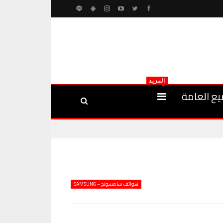
المزيد
يع العامة
هواتف سامسونج – SAMSUNG