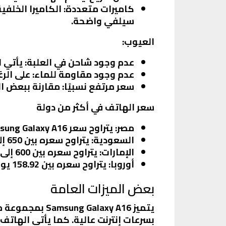
كاميرات متعددة:
سيلفي واضحة.
العيوب:
عدم وجود شاحن في العلبة:
يأتي ا
عدم وجود مقاومة للماء:
على الرغ
سعر مرتفع نسبيًا:
مقارنة ببعض ال
سعر الهاتف في أكثر من دولة
مصر
: يتراوح سعر Samsung Galaxy A16 بين 7500 إلى 9600 جنيه مصري حسب النسخة.
السعودية
: يتراوح سعره بين 650 إلى 700 ريال سعودي.
الإمارات
: يتراوح سعره بين 600 إلى 700 درهم إماراتي.
أوروبا
: يتراوح سعره بين 158.92 يورو إلى 174.99 يورو.
بعض الميزات العامة
بسرعات إنترنت عالية. كما يأتي الهات