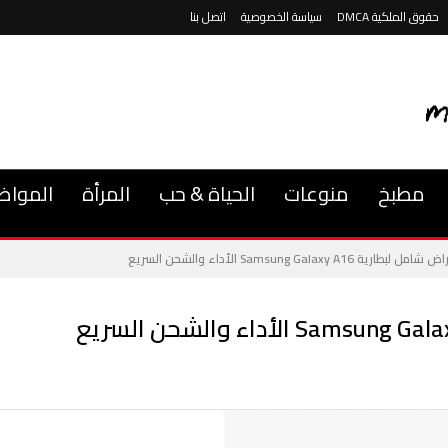
حقوق الملكية DMCA
سياسة الخصوصية
اتصل بنا
مطبخ
منوعات
الحياة & حب
المرأة
المواض
لبطارية Samsung Galaxy A16 الأداء والشحن السريع