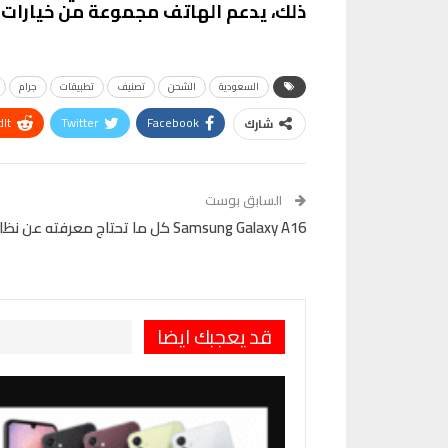
ذلك، يدعم الهاتف مجموعة من خيارات الاتصال مثل Wi-Fi وBluetooth، مما يجعله متوافق
السعودية
الشحن
تصنيف
تطبيقات
جرام
It
Twitter
Facebook
شارك
VK
Digg
طباعة
السابق بوست
Samsung Galaxy A16 كل ما تحتاج معرفته عن نظام التشغيل والواجهة
قد يعجبك ايضا