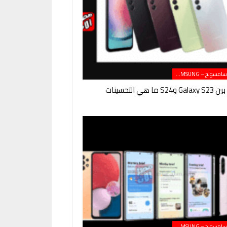
هواتف سامسونج – SAMSUNG
ما هي التحسينات
هواتف سامسونج – SAMSUNG