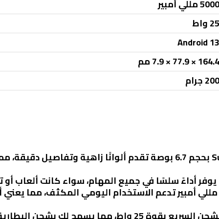
500 مللي أمبير
2 واط
Android 1
164. × 77.9 × 7.9 مم
20 جرام
شاشة Super AMOLED بحجم 6.7 بوصة تقدم ألوانًا زاهية وتفاصي
 يوفر أداءً سلسًا في جميع المهام، سواء كانت ألعاب أو
عة البطارية 5000 مللي أمبير تدعم الاستخدام اليومي المكثف، مم
ط، مما يسمح لك بشحن البطارية بسرعة.