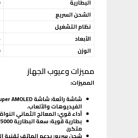
البطارية
0
الشحن السريع
5
نظام التشغيل
3
الأبعاد
4
الوزن
0
مميزات وعيوب الجهاز
المميزات:
شاشة رائعة:
الفيديوهات والألعاب.
أداء قوي:
المعالج الثماني النواة
بطارية قوية:
س
متكرر.
شحن سريع:
يدعم الهاتف تقنية الشحن السريع بقوة 25 وا