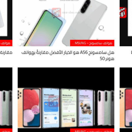
هواتف سامسونج – SAMSUNG
أيهما
هل سامسونج A56 هو الخيار الأفضل مقارنةً بهواتف
مقارنة بين Galaxy S23 وS24 
هونر 50
هواتف سامسونج – SAMSUNG