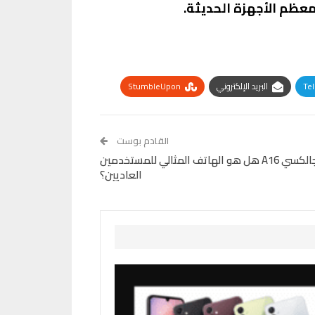
Te
البريد الإلكتروني
StumbleUpon
القادم بوست
Samsung Galaxy A16 سامسونج جالكسي A16 هل هو الهاتف المثالي للمستخدمين
العاديين؟