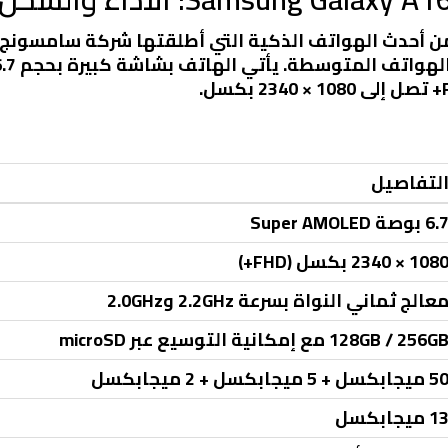
Samsung Gal هو واحد من أحدث الهواتف الذكية التي أطلقتها شركة 
لتفاصيل
6. بوصة Super AMOLED
108 × 2340 بكسل (FHD+)
عالج ثماني النواة بسرعة 2.2GHz و2.0GHz
128GB / 256G مع إمكانية التوسيع عبر microSD
 ميجابكسل + 5 ميجابكسل + 2 ميجابكسل
1 ميجابكسل