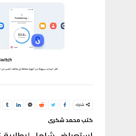
شارك
كتب محمد شكرى
استعراض شامل لبطارية Samsung Galaxy A16: الأداء والشحن السريع