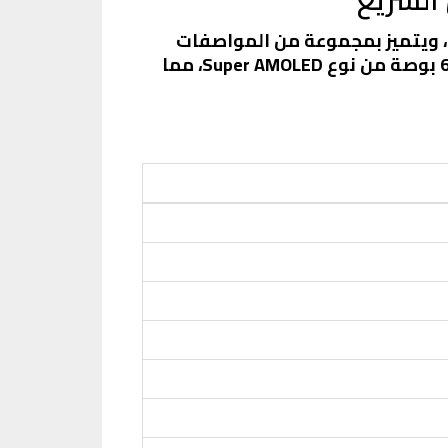
سامسونج، ويتميز بمجموعة من المواصفات
القوية التي تجعله خيارًا مميزًا في فئة الهواتف المتوسطة. يأتي الهاتف بشاشة كبيرة بحجم 6.7 بوصة من نوع Super AMOLED، مما