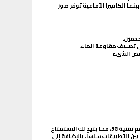
الجودة، بينما الكاميرا الأمامية توفر صور
دمين.
لى تصنيف مقاومة الماء.
عض الشيء.
يتميز Samsung Galaxy A16 بمجموعة من الميزات العامة التي تعزز من تجربة المستخدم، مثل دعم تقنية 5G، مما يتيح لك الاستمتاع
ين التطبيقات سلسًا. بالإضافة إلى