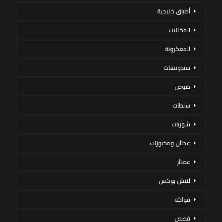
أطباق خليجية
المخللات
المعكرونة
سندوتشات
صوص
سلطات
شوربات
عجائن ومخبوزات
عصائر
لانش بوكس
فواكه
قصص