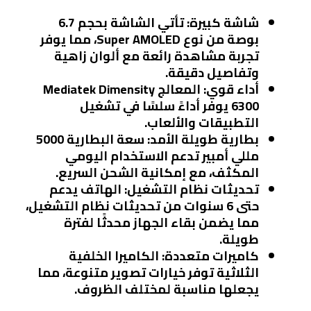
شاشة كبيرة
: تأتي الشاشة بحجم 6.7
بوصة من نوع Super AMOLED، مما يوفر
تجربة مشاهدة رائعة مع ألوان زاهية
وتفاصيل دقيقة.
أداء قوي
: المعالج Mediatek Dimensity
6300 يوفر أداءً سلسًا في تشغيل
التطبيقات والألعاب.
بطارية طويلة الأمد
: سعة البطارية 5000
مللي أمبير تدعم الاستخدام اليومي
المكثف، مع إمكانية الشحن السريع.
تحديثات نظام التشغيل
: الهاتف يدعم
حتى 6 سنوات من تحديثات نظام التشغيل،
مما يضمن بقاء الجهاز محدثًا لفترة
طويلة.
كاميرات متعددة
: الكاميرا الخلفية
الثلاثية توفر خيارات تصوير متنوعة، مما
يجعلها مناسبة لمختلف الظروف.