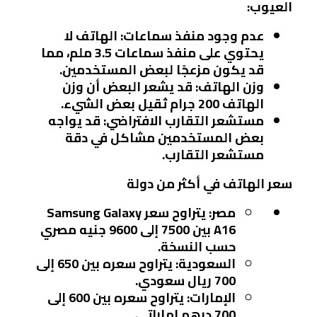
العيوب:
عدم وجود منفذ سماعات
: الهاتف لا
يحتوي على منفذ سماعات 3.5 ملم، مما
قد يكون مزعجًا لبعض المستخدمين.
وزن الهاتف
: قد يشعر البعض أن وزن
الهاتف 200 جرام ثقيل بعض الشيء.
مستشعر التقارب الافتراضي
: قد يواجه
بعض المستخدمين مشاكل في دقة
مستشعر التقارب.
سعر الهاتف في أكثر من دولة
مصر
: يتراوح سعر Samsung Galaxy
A16 بين 7500 إلى 9600 جنيه مصري
حسب النسخة.
السعودية
: يتراوح سعره بين 650 إلى
700 ريال سعودي.
الإمارات
: يتراوح سعره بين 600 إلى
700 درهم إماراتي.