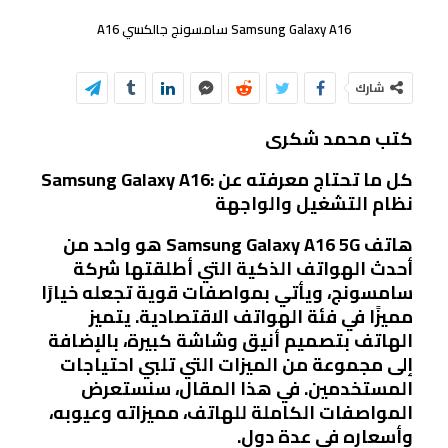
Samsung Galaxy A16 سامسونج جالكسي A16
شارك
كتب محمد شكرى
Samsung Galaxy A16: كل ما تحتاج معرفته عن
نظام التشغيل والواجهة
هاتف Samsung Galaxy A16 5G هو واحد من
أحدث الهواتف الذكية التي أطلقتها شركة
سامسونج، ويأتي بمواصفات قوية تجعله خيارًا
مميزًا في فئة الهواتف الاقتصادية. يتميز
الهاتف بتصميم أنيق وشاشة كبيرة، بالإضافة
إلى مجموعة من الميزات التي تلبي احتياجات
المستخدمين. في هذا المقال، سنستعرض
المواصفات الكاملة للهاتف، مميزاته وعيوبه،
وأسعاره في عدة دول.