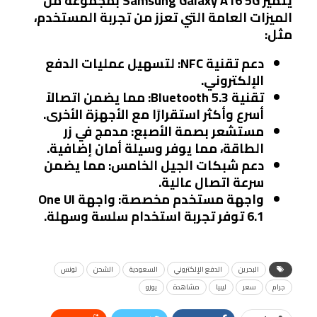
يتميز Samsung Galaxy A16 5G بمجموعة من
الميزات العامة التي تعزز من تجربة المستخدم،
مثل:
دعم تقنية NFC
: لتسهيل عمليات الدفع
الإلكتروني.
تقنية Bluetooth 5.3
: مما يضمن اتصالاً
أسرع وأكثر استقرارًا مع الأجهزة الأخرى.
مستشعر بصمة الأصبع
: مدمج في زر
الطاقة، مما يوفر وسيلة أمان إضافية.
دعم شبكات الجيل الخامس
: مما يضمن
سرعة اتصال عالية.
واجهة مستخدم مخصصة
: واجهة One UI
6.1 توفر تجربة استخدام سلسة وسهلة.
البحرين
الدفع الإلكتروني
السعودية
الشحن
تونس
جرام
سعر
ليبيا
مشاهدة
يورو