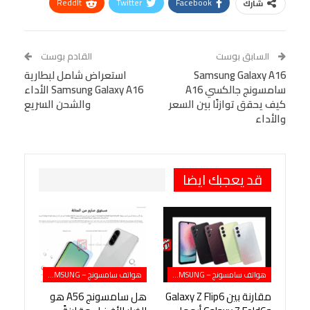
ReddIt
Twitter
Facebook
شارك
Linkedin
Facebook Messenger
WhatsApp
Telegram
Tumblr
السابق بوست
القادم بوست
البريد الإلكتروني
Samsung Galaxy A16
StumbleUpon
VK
استعراض شامل لبطارية
سامسونج جالكسي A16
Samsung Galaxy A16 الأداء
Viber
BlackBerry
LINE
Digg
كيف يحقق توازنًا بين السعر
والشحن السريع
والأداء
طباعة
OK.ru
Pinterest
قد يعجبك ايضا
هواتف سامسونج – SAMSUNG
هواتف سامسونج – SAMSUNG
مقارنة بين Galaxy Z Flip6
هل سامسونج A56 هو