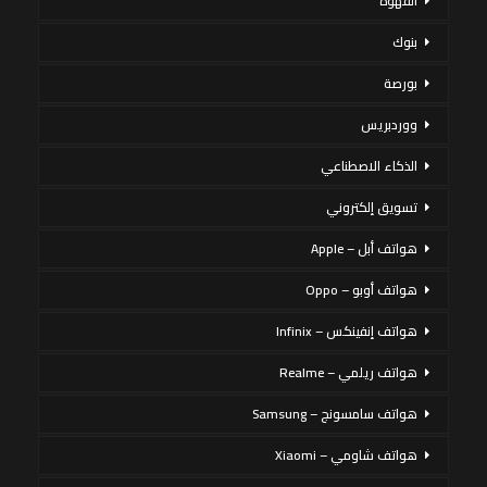
القهوة
بنوك
بورصة
ووردبريس
الذكاء الاصطناعي
تسويق إلكتروني
هواتف أبل – Apple
هواتف أوبو – Oppo
هواتف إنفينكس – Infinix
هواتف ريلمي – Realme
هواتف سامسونج – Samsung
هواتف شاومي – Xiaomi