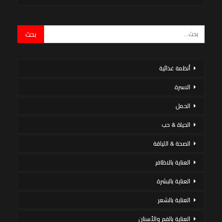
أنظمة غذائية
الاسرة
الحمل
الحياة & حب
الصحة & اللياقة
العناية بالاظافر
العناية بالبشرة
العناية بالشعر
العناية بالفم والأسنان