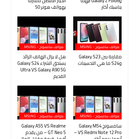
وGalaxy Z Fold6 أيهما
الخيار الأفضل مقارنةً
يناسبك أكثر
بهواتف هونر 50
هواتف سامسونج – SAMSUNG
هواتف سامسونج – SAMSUNG
مقارنة بين Galaxy S23
هل لا يزال الهاتف الرائد
وS24 ما هي التحسينات
يستحق الشراء Galaxy S24
Ultra VS Galaxy A90 5G
القديم
هواتف سامسونج – SAMSUNG
هواتف سامسونج – SAMSUNG
سامسونج Galaxy M54
Galaxy A55 VS Realme
VS Redmi Note 12 Pro –
GT Neo 5 – من يقدم
أيهما يدوم أكثر
أفضل قيمة مقابل المال