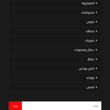
المعكرونة
سندوتشات
صوص
سلطات
شوربات
عجائن ومخبوزات
عصائر
لانش بوكس
فواكه
قصص