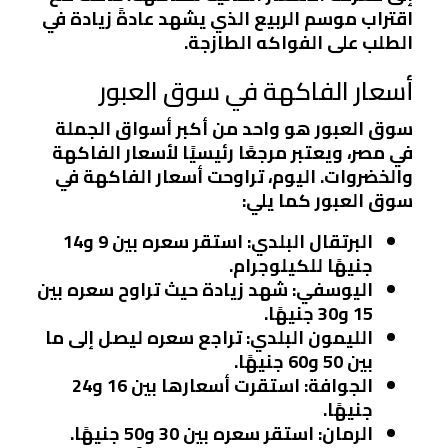
اقتراب موسم الربيع الذي يشهد عادةً زيادة في
الطلب على الفواكه الطازجة.
أسعار الفاكهة في سوق العبور
سوق العبور هو واحد من أكبر أسواق الجملة
في مصر، ويعتبر مرجعًا رئيسيًا لأسعار الفاكهة
والخضروات. اليوم، تراوحت أسعار الفاكهة في
سوق العبور كما يلي:
البرتقال البلدي
: استقر سعره بين 9 و14
جنيهًا للكيلوجرام.
اليوسفي
: شهد زيادة حيث تراوح سعره بين
15 و30 جنيهًا.
الليمون البلدي
: تراجع سعره ليصل إلى ما
بين 50 و60 جنيهًا.
الجوافة
: استقرت أسعارها بين 16 و24
جنيهًا.
الرمان
: استقر سعره بين 30 و50 جنيهًا.