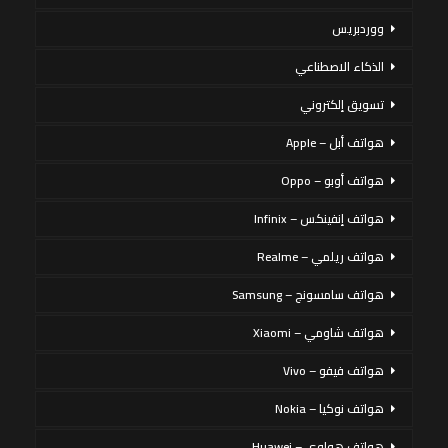
ووردبريس
الذكاء الاصطناعي
تسويق إلكتروني
هواتف أبل – Apple
هواتف أوبو – Oppo
هواتف إنفينكس – Infinix
هواتف ريلمي – Realme
هواتف سامسونج – Samsung
هواتف شاومي – Xiaomi
هواتف فيفو – Vivo
هواتف نوكيا – Nokia
هواتف هواوي – Huawei