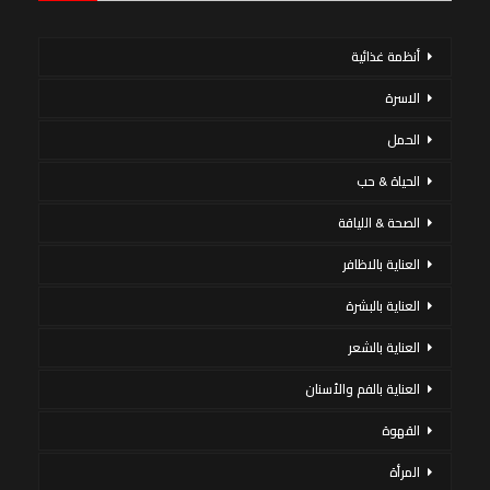
أنظمة غذائية
الاسرة
الحمل
الحياة & حب
الصحة & اللياقة
العناية بالاظافر
العناية بالبشرة
العناية بالشعر
العناية بالفم والأسنان
القهوة
المرأة