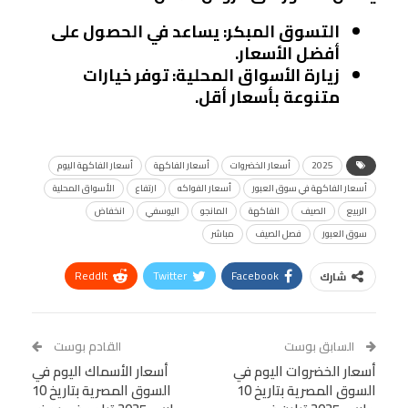
التسوق المبكر
: يساعد في الحصول على
أفضل الأسعار.
زيارة الأسواق المحلية
: توفر خيارات
متنوعة بأسعار أقل.
2025
أسعار الخضروات
أسعار الفاكهة
أسعار الفاكهة اليوم
أسعار الفاكهة في سوق العبور
أسعار الفواكه
ارتفاع
الأسواق المحلية
الربيع
الصيف
الفاكهة
المانجو
اليوسفي
انخفاض
سوق العبور
فصل الصيف
مباشر
ReddIt
Twitter
Facebook
شارك
Linkedin
Facebook Messenger
WhatsApp
Telegram
Tumblr
السابق بوست
القادم بوست
البريد الإلكتروني
أسعار الخضروات اليوم في
StumbleUpon
VK
أسعار الأسماك اليوم في
السوق المصرية بتاريخ 10
السوق المصرية بتاريخ 10
Viber
BlackBerry
LINE
Digg