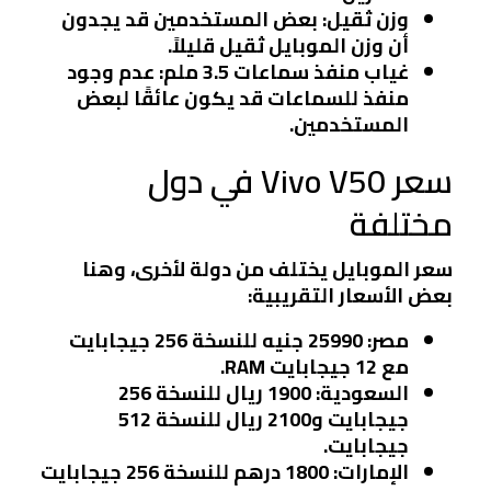
وزن ثقيل
: بعض المستخدمين قد يجدون
أن وزن الموبايل ثقيل قليلاً.
غياب منفذ سماعات 3.5 ملم
: عدم وجود
منفذ للسماعات قد يكون عائقًا لبعض
المستخدمين.
سعر Vivo V50 في دول
مختلفة
سعر الموبايل يختلف من دولة لأخرى، وهنا
بعض الأسعار التقريبية:
مصر:
25990 جنيه للنسخة 256 جيجابايت
مع 12 جيجابايت RAM.
السعودية:
1900 ريال للنسخة 256
جيجابايت و2100 ريال للنسخة 512
جيجابايت.
الإمارات:
1800 درهم للنسخة 256 جيجابايت