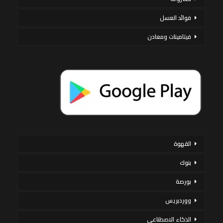
فوائد العسل
فيتامينات ومعادن
القهوة
بنوك
بورصة
ووردبريس
الذكاء الاصطناعي