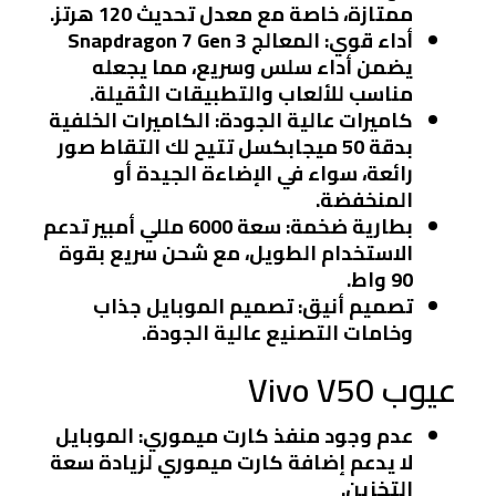
ممتازة، خاصة مع معدل تحديث 120 هرتز.
أداء قوي
: المعالج Snapdragon 7 Gen 3
يضمن أداء سلس وسريع، مما يجعله
مناسب للألعاب والتطبيقات الثقيلة.
كاميرات عالية الجودة
: الكاميرات الخلفية
بدقة 50 ميجابكسل تتيح لك التقاط صور
رائعة، سواء في الإضاءة الجيدة أو
المنخفضة.
بطارية ضخمة
: سعة 6000 مللي أمبير تدعم
الاستخدام الطويل، مع شحن سريع بقوة
90 واط.
تصميم أنيق
: تصميم الموبايل جذاب
وخامات التصنيع عالية الجودة.
عيوب Vivo V50
عدم وجود منفذ كارت ميموري
: الموبايل
لا يدعم إضافة كارت ميموري لزيادة سعة
التخزين.