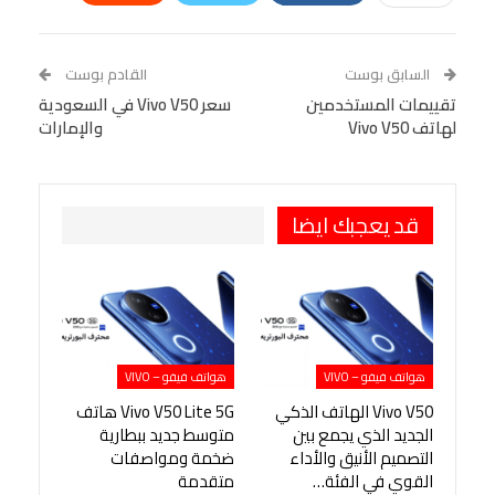
Linkedin
Facebook Messenger
WhatsApp
Telegram
Tumblr
السابق بوست
القادم بوست
البريد الإلكتروني
تقييمات المستخدمين
StumbleUpon
VK
سعر Vivo V50 في السعودية
لهاتف Vivo V50
والإمارات
Viber
BlackBerry
LINE
Digg
طباعة
OK.ru
Pinterest
قد يعجبك ايضا
هواتف فيفو – VIVO
هواتف فيفو – VIVO
Vivo V50 الهاتف الذكي
Vivo V50 Lite 5G هاتف
الجديد الذي يجمع بين
متوسط جديد ببطارية
التصميم الأنيق والأداء
ضخمة ومواصفات
القوي في الفئة…
متقدمة