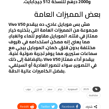
و2000 درهم للنسخة 512 جيجابايت.
بعض المميزات العامة
Vivo V50 مش بس موبايل عادي، ده بيقدم
مجموعة من المميزات العامة اللي بتخليه خيار
ممتاز في فئته. الموبايل مقاوم للماء والغبار،
مما يعني إنه ممكن استخدامه في ظروف
مختلفة بدون قلق. كمان، الموبايل بيجي مع
سماعات ستيريو، مما يوفر تجربة صوتية غنية.
بالإضافة إلى ذلك، Vivo V50 بيقدم أداء ممتاز
في التصوير، سواء للصور العادية أو السيلفي،
بفضل الكاميرات عالية الدقة.
2025
السعودية
جرام
سعر
شحن
عيوب
مشاهدة
ReddIt
Twitter
Facebook
شارك