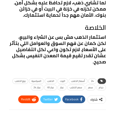
لما تشتري ذهب، لازم تحافظ عليه بشكل آمن.
ممكن تخزنه في خزنة في البيت أو في خزائن
بنوك. الأمان مهم جداً لحماية استثمارك.
الخلاصة
استثمار الذهب مش بس عن الشراء والبيع،
لكن كمان عن فهم السوق والعوامل اللي بتأثر
على الأسعار. لازم تكون واعي لكل التفاصيل
عشان تقدر تقيم قيمة المعدن النفيس بشكل
صحيح.
24
أسعار الذهب
البيت
الذهب
السياسية
بيع الذهب
جرام
سعر
سعر الذهب
عيار
عيار 18
عيار 24
ReddIt
Twitter
Facebook
شارك
Linkedin
Facebook Messenger