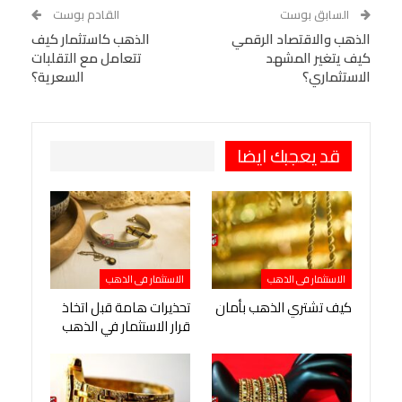
WhatsApp
Telegram
Tumblr
السابق بوست
القادم بوست
البريد الإلكتروني
الذهب والاقتصاد الرقمي
StumbleUpon
VK
الذهب كاستثمار كيف
كيف يتغير المشهد
تتعامل مع التقلبات
Viber
BlackBerry
LINE
Digg
الاستثماري؟
السعرية؟
طباعة
OK.ru
Pinterest
قد يعجبك ايضا
الاستثمار فى الذهب
الاستثمار فى الذهب
كيف تشتري الذهب بأمان
تحذيرات هامة قبل اتخاذ
قرار الاستثمار في الذهب