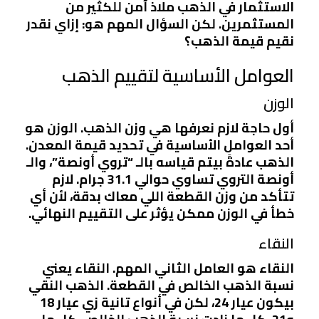
الاستثمار في الذهب ملاذ آمن للكثير من
المستثمرين. لكن السؤال المهم هو: إزاي نقدر
نقيم قيمة الذهب؟
العوامل الأساسية لتقييم الذهب
الوزن
أول حاجة لازم نعرفها هي وزن الذهب. الوزن هو
أحد العوامل الأساسية في تحديد قيمة المعدن.
الذهب عادةً بيتم قياسه بالـ “تروي أونصة”، والـ
أونصة التروي تساوي حوالي 31.1 جرام. لازم
تتأكد من وزن القطعة اللي معاك بدقة، لأن أي
خطأ في الوزن ممكن يؤثر على التقييم النهائي.
النقاء
النقاء هو العامل الثاني المهم. النقاء يعني
نسبة الذهب الخالص في القطعة. الذهب النقي
بيكون عيار 24، لكن في أنواع تانية زي عيار 18