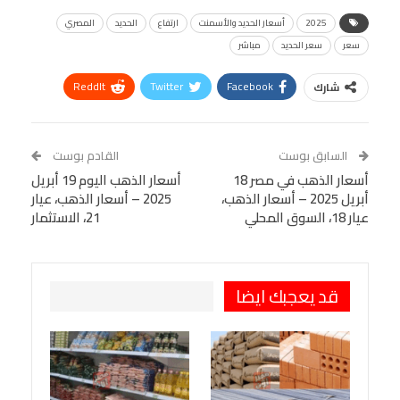
2025
أسعار الحديد والأسمنت
ارتفاع
الحديد
المصري
سعر
سعر الحديد
مباشر
ReddIt
Twitter
Facebook
شارك
Linkedin
Facebook Messenger
WhatsApp
Telegram
Tumblr
السابق بوست
القادم بوست
البريد الإلكتروني
أسعار الذهب في مصر 18
StumbleUpon
VK
أسعار الذهب اليوم 19 أبريل
أبريل 2025 – أسعار الذهب،
2025 – أسعار الذهب، عيار
Viber
BlackBerry
LINE
Digg
عيار 18، السوق المحلي
21، الاستثمار
طباعة
OK.ru
Pinterest
قد يعجبك ايضا