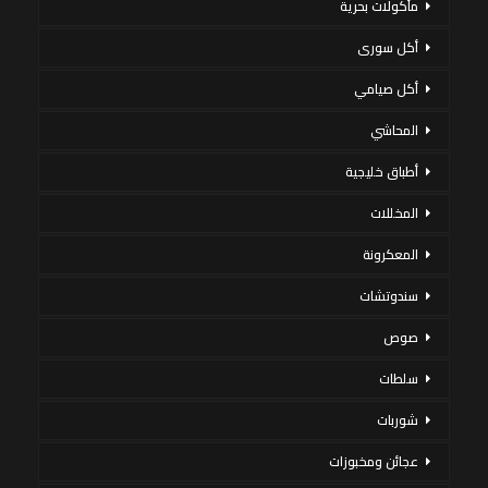
مأكولات بحرية
أكل سورى
أكل صيامي
المحاشي
أطباق خليجية
المخللات
المعكرونة
سندوتشات
صوص
سلطات
شوربات
عجائن ومخبوزات