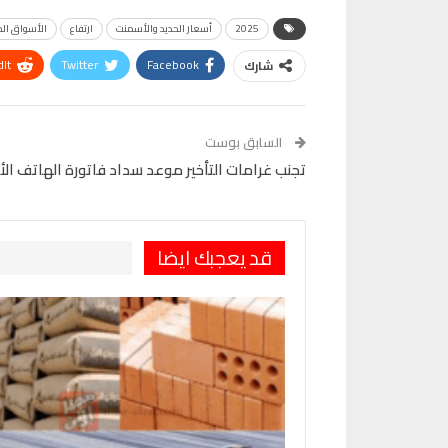
2025
أسعار الحديد والأسمنت
ارتفاع
الأسواق ال
It
Twitter
Facebook
شارك
VK
Digg
طباعة
السابق بوست
تجنب غرامات التأخير موعد سداد فاتورة الهاتف الأرضي
قد يعجبك ايضا