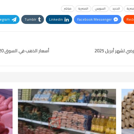
مصرية
الحديد
السويس
المصرية
مباشر
legram
Tumblr
Linkedin
Facebook Messenger
Redd
Pinterest
OK.ru
 لشهر أبريل 2025
أسعار الذهب في السوق 20 أبريل 2025 – أسعار الذهب، عيار 24، التحليل الفني