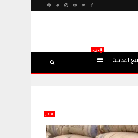
المزيد
يع العامة
أسعار