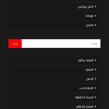
لانش بوكس
فواكه
قصص
أنظمة غذائية
الاسرة
الحمل
الحياة & حب
الصحة & اللياقة
العناية بالاظافر