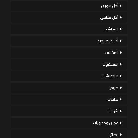
أكل سورى
أكل صيامي
المحاشي
أطباق خليجية
المخللات
المعكرونة
سندوتشات
صوص
سلطات
شوربات
عجائن ومخبوزات
عصائر