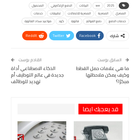
2025
we
البيانات
الدفع الإلكتروني
المحمول
المصري
المصرية
المصرية للاتصالات
تطبيقات
خدمات
خدمات الدفع
دفع الفواتير
فاتورة
كود
مواعيد سداد الفاتورة
ReddIt
Twitter
Facebook
شارك
Linkedin
Facebook Messenger
WhatsApp
Telegram
Tumblr
السابق بوست
القادم بوست
البريد الإلكتروني
ما هي علامات حمل القطط
StumbleUpon
VK
الذكاء الاصطناعي أداة
وكيف يمكن ملاحظتها
جديدة في عالم التوظيف أم
Viber
BlackBerry
LINE
Digg
مبكرًا؟
تهديد للوظائف
طباعة
OK.ru
Pinterest
قد يعجبك ايضا