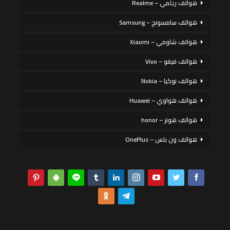
هواتف ريلمي – Realme
هواتف سامسونج – Samsung
هواتف شاومي – Xiaomi
هواتف فيفو – Vivo
هواتف نوكيا – Nokia
هواتف هواوي – Huawei
هواتف هونر – honor
هواتف ون بلس – OnePlus