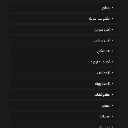
مطبخ
مأكولات بحرية
أكل سورى
أكل صيامي
المحاشي
أطباق خليجية
المخللات
المعكرونة
سندوتشات
صوص
سلطات
شوربات