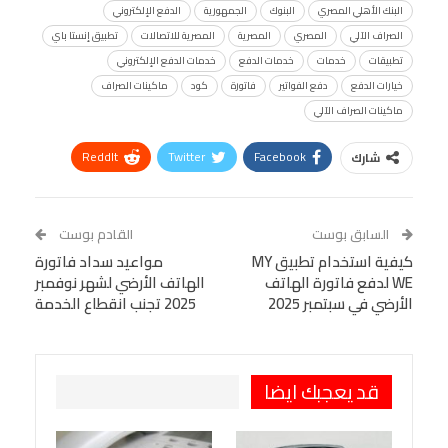
البنك الأهلي المصري
البنوك
الجمهورية
الدفع الإلكتروني
الصراف الآلي
المصري
المصرية
المصرية للاتصالات
تطبيق إنستا باي
تطبيقات
خدمات
خدمات الدفع
خدمات الدفع الإلكتروني
خيارات الدفع
دفع الفواتير
فاتورة
كود
ماكينات الصراف
ماكينات الصراف الآلي
ReddIt
Twitter
Facebook
شارك
Linkedin
Facebook Messenger
WhatsApp
Telegram
Tumblr
السابق بوست
القادم بوست
البريد الإلكتروني
كيفية استخدام تطبيق MY
StumbleUpon
VK
مواعيد سداد فاتورة
WE لدفع فاتورة الهاتف
الهاتف الأرضي لشهر نوفمبر
Viber
BlackBerry
LINE
Digg
الأرضي في سبتمبر 2025
2025 تجنب انقطاع الخدمة
طباعة
OK.ru
Pinterest
قد يعجبك ايضا