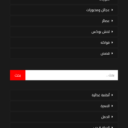
عجائن ومخبوزات
عصائر
لانش بوكس
فواكه
قصص
أنظمة غذائية
الاسرة
الحمل
الحياة & حب