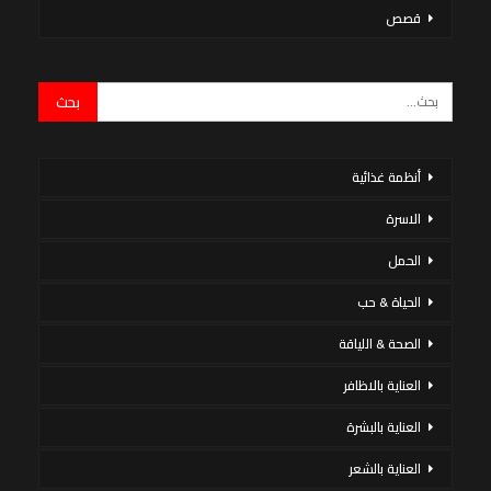
قصص
أنظمة غذائية
الاسرة
الحمل
الحياة & حب
الصحة & اللياقة
العناية بالاظافر
العناية بالبشرة
العناية بالشعر