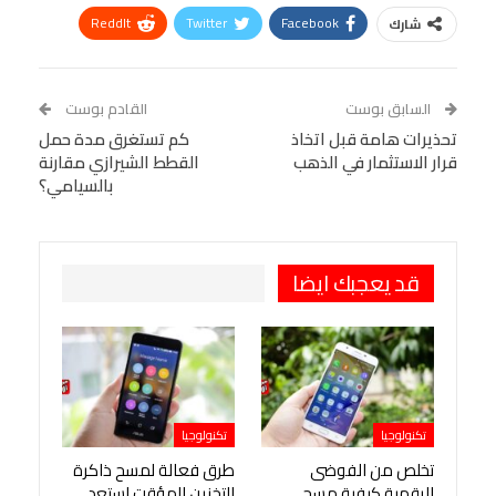
ReddIt
Twitter
Facebook
شارك
Linkedin
Facebook Messenger
WhatsApp
Telegram
Tumblr
السابق بوست
القادم بوست
البريد الإلكتروني
تحذيرات هامة قبل اتخاذ
StumbleUpon
VK
كم تستغرق مدة حمل
قرار الاستثمار في الذهب
القطط الشيرازي مقارنة
Viber
BlackBerry
LINE
Digg
بالسيامي؟
طباعة
OK.ru
Pinterest
قد يعجبك ايضا
تكنولوجيا
تكنولوجيا
تخلص من الفوضى
طرق فعالة لمسح ذاكرة
الرقمية كيفية مسح
التخزين المؤقت استعد