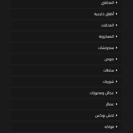
المحاشي
أطباق خليجية
المخللات
المعكرونة
سندوتشات
صوص
سلطات
شوربات
عجائن ومخبوزات
عصائر
لانش بوكس
فواكه