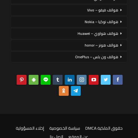
هواتف فيفو – Vivo
هواتف نوكيا – Nokia
هواتف هواوي – Huawei
هواتف هونر – honor
هواتف ون بلس – OnePlus
حقوق الملكية DMCA
سياسة الخصوصية
إخلاء المسؤولية
عن الموقع
اتصل بنا