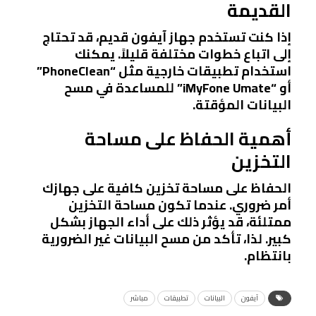
القديمة
إذا كنت تستخدم جهاز آيفون قديم، قد تحتاج
إلى اتباع خطوات مختلفة قليلاً. يمكنك
استخدام تطبيقات خارجية مثل “PhoneClean”
أو “iMyFone Umate” للمساعدة في مسح
البيانات المؤقتة.
أهمية الحفاظ على مساحة
التخزين
الحفاظ على مساحة تخزين كافية على جهازك
أمر ضروري. عندما تكون مساحة التخزين
ممتلئة، قد يؤثر ذلك على أداء الجهاز بشكل
كبير. لذا، تأكد من مسح البيانات غير الضرورية
بانتظام.
آيفون
البيانات
تطبيقات
مباشر