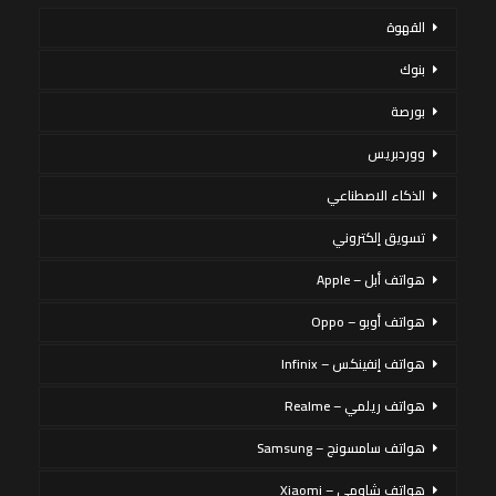
القهوة
بنوك
بورصة
ووردبريس
الذكاء الاصطناعي
تسويق إلكتروني
هواتف أبل – Apple
هواتف أوبو – Oppo
هواتف إنفينكس – Infinix
هواتف ريلمي – Realme
هواتف سامسونج – Samsung
هواتف شاومي – Xiaomi