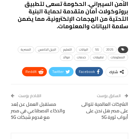
الأمن السيبراني. الحكومة تسعى لتطبيق
بروتوكولات أمان متقدمة لحماية البنية
التحتية من الهجمات الإلكترونية، مما يضمن
سلامة البيانات والمعلومات.
2025
5G
البيانات
التعليم
الجيل الخامس
المصرية
المعلومات
تطبيقات
خدمات
فوائد
ReddIt
Twitter
Facebook
شارك
Linkedin
Facebook Messenger
WhatsApp
Telegram
Tumblr
السابق بوست
القادم بوست
البريد الإلكتروني
الشركات العالمية تتوالى
StumbleUpon
VK
مستقبل العمل عن بُعد
على مصر هل نحن على
والذكاء الاصطناعي في مصر
Viber
BlackBerry
LINE
Digg
أبواب ثورة 5G
مع قدوم شبكات 5G
طباعة
OK.ru
Pinterest