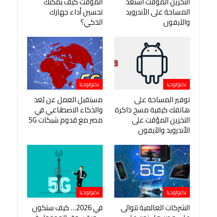
التخزين المؤقت استعد
المؤقت كيف يمكنك
المساحة على الأندرويد
تحسين أداء جهازك
والآيفون
الذكي؟
تكنولوجيا
تكنولوجيا
توفير المساحة على
مستقبل العمل عن بُعد
هاتفك كيفية مسح ذاكرة
والذكاء الاصطناعي في
التخزين المؤقت على
مصر مع قدوم شبكات 5G
الأندرويد والآيفون
تكنولوجيا
تكنولوجيا
الشركات العالمية تتوالى
في 2026… كيف ستكون