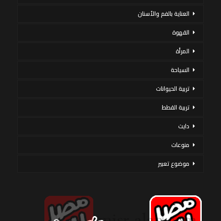
العناية بالفم والأسنان
القهوة
المرأة
السياحة
تربية الحيوانات
تربية القطط
دايت
منوعات
موضوع تعبير