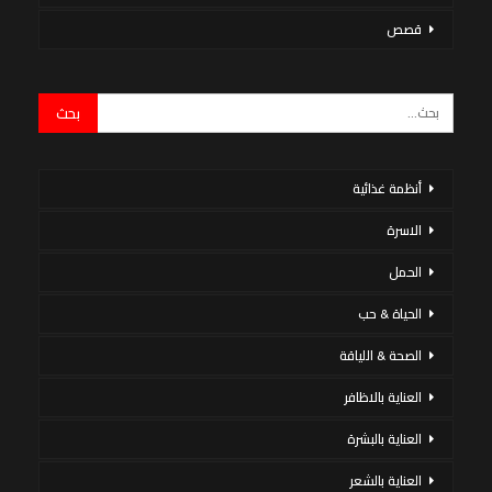
قصص
أنظمة غذائية
الاسرة
الحمل
الحياة & حب
الصحة & اللياقة
العناية بالاظافر
العناية بالبشرة
العناية بالشعر