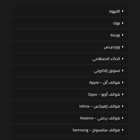
القهوة
بنوك
بورصة
ووردبريس
الذكاء الاصطناعي
تسويق إلكتروني
هواتف أبل – Apple
هواتف أوبو – Oppo
هواتف إنفينكس – Infinix
هواتف ريلمي – Realme
هواتف سامسونج – Samsung