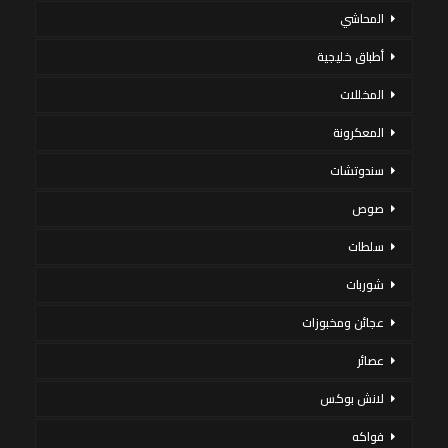
المحاشي
أطباق خليجية
المخللات
المعكرونة
سندوتشات
صوص
سلطات
شوربات
عجائن ومخبوزات
عصائر
لانش بوكس
فواكه