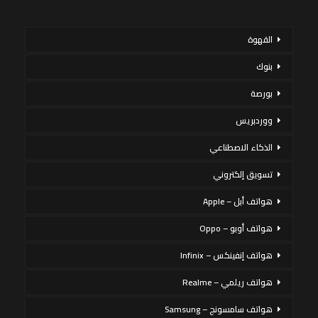
القهوة
بنوك
بورصة
ووردبريس
الذكاء الاصطناعي
تسويق إلكتروني
هواتف أبل – Apple
هواتف أوبو – Oppo
هواتف إنفينكس – Infinix
هواتف ريلمي – Realme
هواتف سامسونج – Samsung