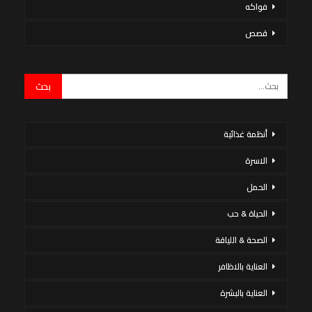
فواكه
قصص
أنظمة غذائية
الاسرة
الحمل
الحياة & حب
الصحة & اللياقة
العناية بالاظافر
العناية بالبشرة