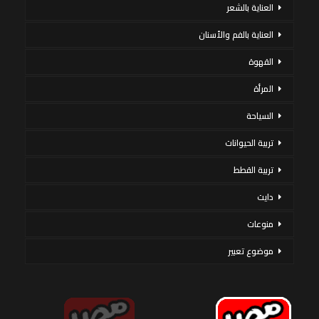
العناية بالشعر
العناية بالفم والأسنان
القهوة
المرأة
السياحة
تربية الحيوانات
تربية القطط
دايت
منوعات
موضوع تعبير