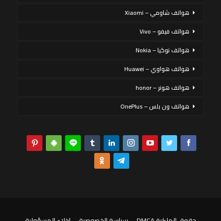
هواتف شاومي – Xiaomi
هواتف فيفو – Vivo
هواتف نوكيا – Nokia
هواتف هواوي – Huawei
هواتف هونر – honor
هواتف ون بلس – OnePlus
حقوق الملكية DMCA
سياسة الخصوصية
إخلاء المسؤولية