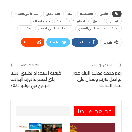
الأهلي
الاستفسار
البنك
البنك الأهلي
البنك الأهلي المصري
الرسمية
المصري
المعلومات
خدمات
خدمة العملاء
خدمة عملاء البنك الأهلي المصري
عملاء البنك الأهلي المصري
مشكلات
ReddIt
Twitter
Facebook
شارك
Linkedin
Facebook Messenger
WhatsApp
Telegram
Tumblr
السابق بوست
القادم بوست
البريد الإلكتروني
رقم خدمة عملاء البنك مصر
StumbleUpon
VK
كيفية استخدام تطبيق إنستا
تواصل سريع وفعال على
باي لدفع فاتورة الهاتف
Viber
BlackBerry
LINE
Digg
مدار الساعة
الأرضي في يوليو 2025
طباعة
OK.ru
Pinterest
قد يعجبك ايضا