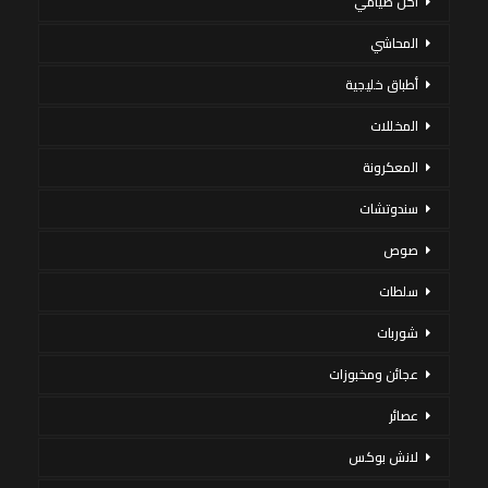
أكل صيامي
المحاشي
أطباق خليجية
المخللات
المعكرونة
سندوتشات
صوص
سلطات
شوربات
عجائن ومخبوزات
عصائر
لانش بوكس