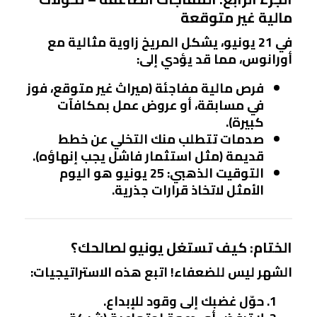
مالية غير متوقعة
في 21 يونيو، يشكل
المريخ
زاوية مثالية مع
أورانوس، مما قد يؤدي إلى:
فرص مالية مفاجئة (ميراث غير متوقع، فوز
في مسابقة، أو عروض عمل بمكافآت
كبيرة).
صدمات تتطلب منك التخلي عن خطط
قديمة (مثل استثمار فاشل يجب إنهاؤه).
التوقيت الذهبي
: 25 يونيو هو اليوم
الأمثل لاتخاذ قرارات جذرية.
الختام: كيف تستغل يونيو لصالحك؟
الشهر ليس للضعفاء! اتبع هذه الاستراتيجيات:
حوّل غضبك إلى وقود
للإبداع.