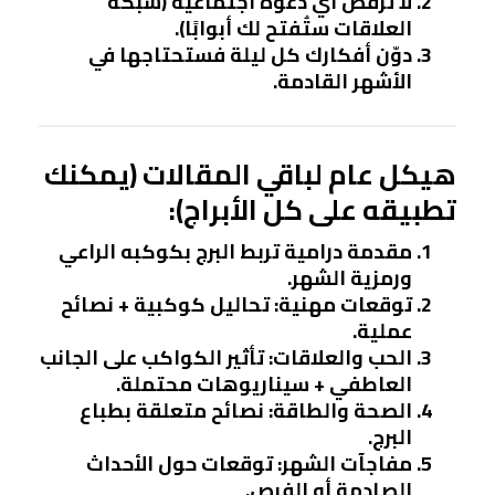
لا ترفض أي دعوة اجتماعية
(شبكة
العلاقات ستُفتح لك أبوابًا).
دوّن أفكارك كل ليلة
فستحتاجها في
الأشهر القادمة.
هيكل عام لباقي المقالات (يمكنك
تطبيقه على كل الأبراج):
مقدمة درامية
تربط البرج بكوكبه الراعي
ورمزية الشهر.
توقعات مهنية
: تحاليل كوكبية + نصائح
عملية.
الحب والعلاقات
: تأثير الكواكب على الجانب
العاطفي + سيناريوهات محتملة.
الصحة والطاقة
: نصائح متعلقة بطباع
البرج.
مفاجآت الشهر
: توقعات حول الأحداث
الصادمة أو الفرص.