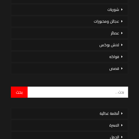
شوربات
عجائن ومخبوزات
عصائر
لانش بوكس
فواكه
قصص
أنظمة غذائية
الاسرة
الحمل