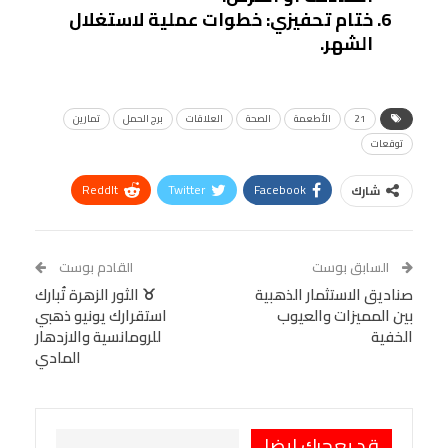
ختام تحفيزي
: خطوات عملية لاستغلال
الشهر.
21
الأطعمة
الصحة
العلاقات
برج الحمل
تمارين
توقعات
ReddIt
Twitter
Facebook
شارك
Linkedin
Facebook Messenger
WhatsApp
Telegram
Tumblr
السابق بوست
القادم بوست
البريد الإلكتروني
صناديق الاستثمار الذهبية
StumbleUpon
VK
♉ الثور الزهرة تُبارك
بين المميزات والعيوب
استقرارك يونيو ذهبي
Viber
BlackBerry
LINE
Digg
الخفية
للرومانسية والازدهار
المادي
طباعة
OK.ru
Pinterest
قد يعجبك ايضا