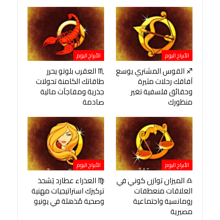
الأبراج اليوم
الأبراج اليوم
♐ القوس المشتري يوسع
♏ العقرب بلوتو يحرر
آفاقك رحلات مثيرة
طاقاتك الكامنة تحولات
وحقائق فلسفية تغير
جذرية ومفاجآت مالية
منظورك
صادمة
الأبراج اليوم
الأبراج اليوم
♎ الميزان توازن كوني في
♍ العذراء عطارد يَشحذ
العلاقات منعطفات
تركيزك استراتيجيات مهنية
رومانسية واجتماعية
وصحية مُذهلة في يونيو
مصيرية