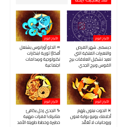
الأبراج اليوم
الأبراج اليوم
ديسمبر.. شهر الفرص
♒ الدلو أورانوس يشتعل
والتغيرات الفلكية التي
أفكارًا ثورية ابتكارات
تعيد تشكيل العلاقات برج
تكنولوجية وصِدامات
القوس وبرج الجدي
اجتماعية
الأبراج اليوم
الأبراج اليوم
♓ الحوت نبتون يلهم
♑ الجدي زحل يكافئ
أحلامك يونيو بوابة فنون
مثابرتك! قفزات مهنية
وروحانيات لا تُعَقَّد
خطيرة وخطط طويلة الأمد