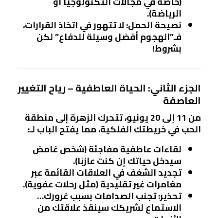
(خاصة في مجالات التكنولوجيا أو
الرياضة).
نصيحة الحمل
: لا تتهور في اتخاذ القرارات،
فـ”الهجوم أفضل وسيلة للدفاع” لكن
بشروط!
الجزء الثاني: الحياة العاطفية – رياح التغيير
العاصفة
من 11 إلى 20 يونيو، تتحرك
الزهرة
إلى منطقة
الحب في خريطتك الفلكية، مما يفتح الباب لـ:
لقاءات عاطفية مفاجئة (شخص غامض
سيدخل حياتك إن كنت عازبًا).
تجديد الشغف في العلاقات القائمة عبر
مغامرات غير تقليدية (مثل رحلات عفوية).
تحذير
: تجنب الصدامات بسبب غرورك…
الاستماع لشريكك سينقذ علاقتك من