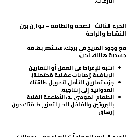
الأزمات.
الجزء الثالث: الصحة والطاقة – توازن بين
النشاط والراحة
مع وجود
المريخ
في برجك، ستشعر بطاقة
جسدية هائلة، لكن:
انتبه للإفراط في العمل أو التمارين
الرياضية (إصابات عضلية مُحتملة).
جرّب تمارين التأمل لتحويل طاقتك
العدوانية إلى إنتاجية.
الطعام الموصى به
: الأطعمة الغنية
بالبروتين والفلفل الحار لتعزيز طاقتك دون
إرهاق.
الجزء الرابع: المفاجآت الصاعقة – تحولات