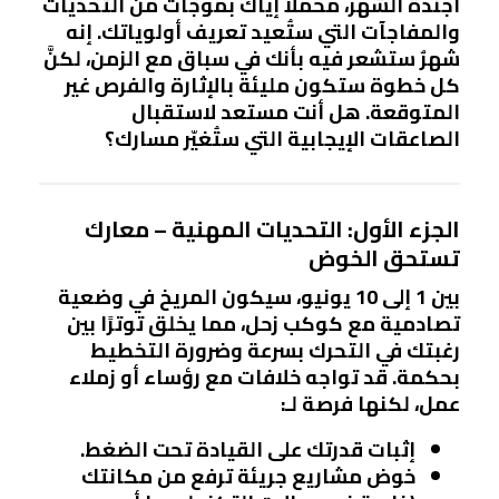
أجندة الشهر، مُحمّلًا إياك بموجات من التحديات
والمفاجآت التي ستُعيد تعريف أولوياتك. إنه
شهرٌ ستشعر فيه بأنك في سباق مع الزمن، لكنَّ
كل خطوة ستكون مليئة بالإثارة والفرص غير
المتوقعة. هل أنت مستعد لاستقبال
الصاعقات الإيجابية التي ستُغيّر مسارك؟
الجزء الأول: التحديات المهنية – معارك
تستحق الخوض
بين 1 إلى 10 يونيو، سيكون
المريخ
في وضعية
تصادمية مع كوكب زحل، مما يخلق توترًا بين
رغبتك في التحرك بسرعة وضرورة التخطيط
بحكمة. قد تواجه خلافات مع رؤساء أو زملاء
عمل، لكنها فرصة لـ:
إثبات قدرتك على القيادة تحت الضغط.
خوض مشاريع جريئة ترفع من مكانتك