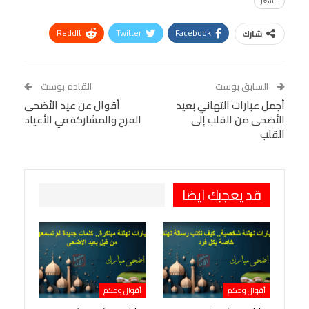
الشعر
ReddIt
Twitter
Facebook
شارك
Linkedin
Facebook Messenger
WhatsApp
Telegram
Tumblr
السابق بوست
القادم بوست
البريد الإلكتروني
أجمل عبارات التهاني بعيد
StumbleUpon
VK
أقوال عن عيد الأضحى
الأضحى من القلب إلى
الفرح والمشاركة في الأعياد
Viber
BlackBerry
LINE
Digg
القلب
طباعة
OK.ru
Pinterest
قد يعجبك ايضا
أقوال وحكم
أقوال وحكم