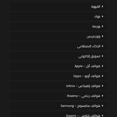
القهوة
بنوك
بورصة
ووردبريس
الذكاء الاصطناعي
تسويق إلكتروني
هواتف أبل – Apple
هواتف أوبو – Oppo
هواتف إنفينكس – Infinix
هواتف ريلمي – Realme
هواتف سامسونج – Samsung
هواتف شاومي – Xiaomi