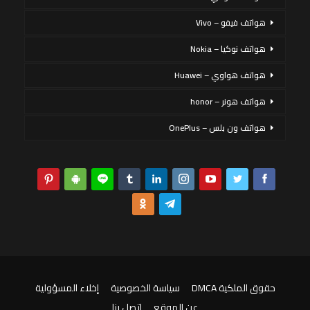
هواتف فيفو – Vivo
هواتف نوكيا – Nokia
هواتف هواوي – Huawei
هواتف هونر – honor
هواتف ون بلس – OnePlus
حقوق الملكية DMCA
سياسة الخصوصية
إخلاء المسؤولية
عن الموقع
اتصل بنا