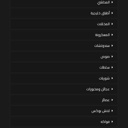
المحاشي
أطباق خليجية
المخللات
المعكرونة
سندوتشات
صوص
سلطات
شوربات
عجائن ومخبوزات
عصائر
لانش بوكس
فواكه