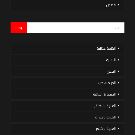
قصص
أنظمة غذائية
الاسرة
الحمل
الحياة & حب
الصحة & اللياقة
العناية بالاظافر
العناية بالبشرة
العناية بالشعر