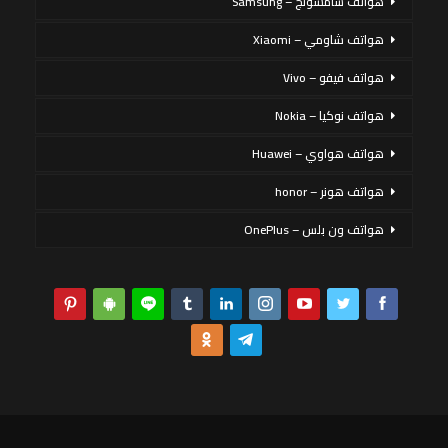
هواتف سامسونج – Samsung
هواتف شاومي – Xiaomi
هواتف فيفو – Vivo
هواتف نوكيا – Nokia
هواتف هواوي – Huawei
هواتف هونر – honor
هواتف ون بلس – OnePlus