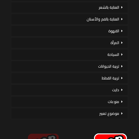
العناية بالشعر
العناية بالفم والأسنان
القهوة
المرأة
السياحة
تربية الحيوانات
تربية القطط
دايت
منوعات
موضوع تعبير