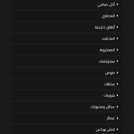
أكل صيامي
المحاشي
أطباق خليجية
المخللات
المعكرونة
سندوتشات
صوص
سلطات
شوربات
عجائن ومخبوزات
عصائر
لانش بوكس