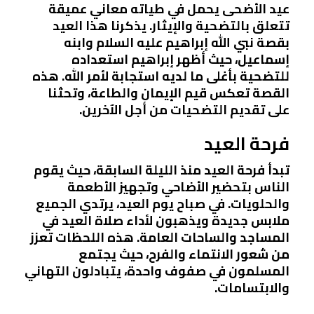
عيد الأضحى يحمل في طياته معاني عميقة
تتعلق بالتضحية والإيثار. يذكرنا هذا العيد
بقصة نبي الله إبراهيم عليه السلام وابنه
إسماعيل، حيث أظهر إبراهيم استعداده
للتضحية بأغلى ما لديه استجابة لأمر الله. هذه
القصة تعكس قيم الإيمان والطاعة، وتحثنا
على تقديم التضحيات من أجل الآخرين.
فرحة العيد
تبدأ فرحة العيد منذ الليلة السابقة، حيث يقوم
الناس بتحضير الأضاحي وتجهيز الأطعمة
والحلويات. في صباح يوم العيد، يرتدي الجميع
ملابس جديدة ويذهبون لأداء صلاة العيد في
المساجد والساحات العامة. هذه اللحظات تعزز
من شعور الانتماء والفرح، حيث يجتمع
المسلمون في صفوف واحدة، يتبادلون التهاني
والابتسامات.