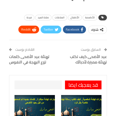
الأطعمة
الأطفال
العلاقات
صلاة العيد
فرحة
ReddIt
Twitter
Facebook
شارك
Linkedin
Facebook Messenger
WhatsApp
Telegram
Tumblr
السابق بوست
القادم بوست
البريد الإلكتروني
عيد الأضحى كيف تكتب
StumbleUpon
VK
تهنئة عيد الأضحى كلمات
تهنئة مميزة لأحبائك
تزرع البهجة في النفوس
Viber
BlackBerry
LINE
Digg
طباعة
OK.ru
Pinterest
قد يعجبك ايضا