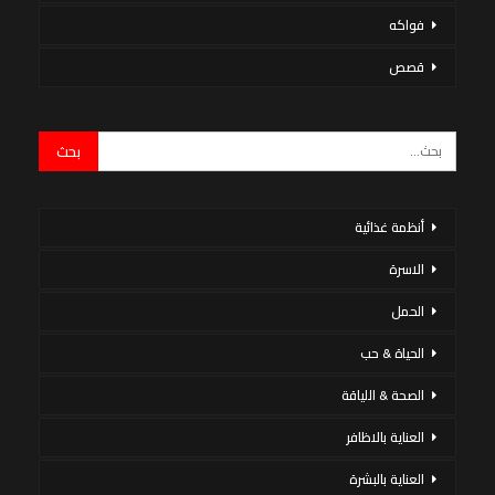
فواكه
قصص
أنظمة غذائية
الاسرة
الحمل
الحياة & حب
الصحة & اللياقة
العناية بالاظافر
العناية بالبشرة