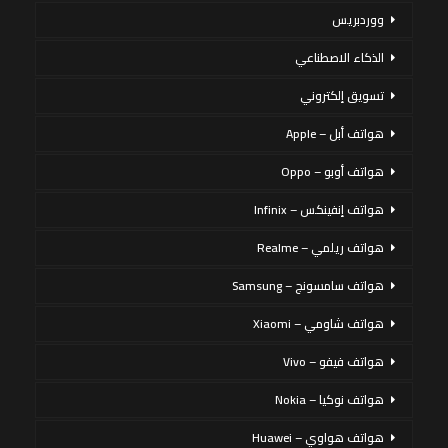
ووردبريس
الذكاء الاصطناعي
تسويق إلكتروني
هواتف أبل – Apple
هواتف أوبو – Oppo
هواتف إنفينكس – Infinix
هواتف ريلمي – Realme
هواتف سامسونج – Samsung
هواتف شاومي – Xiaomi
هواتف فيفو – Vivo
هواتف نوكيا – Nokia
هواتف هواوي – Huawei