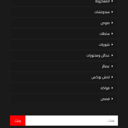
المعكرونة
سندوتشات
صوص
سلطات
شوربات
عجائن ومخبوزات
عصائر
لانش بوكس
فواكه
قصص