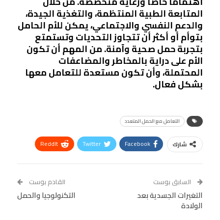
اهتمامًا خاصًا ورعاية متخصصة. من خلال
المتابعة الطبية المنتظمة، والتغذية الجيدة،
والدعم النفسي والاجتماعي، يمكن للأم الحامل
بتوأم أو أكثر أن تتجاوز التحديات وتستمتع
بتجربة حمل صحية وآمنة. من المهم أن تكون
الأم على دراية بالمخاطر والمضاعفات
المحتملة، وأن تكون مستعدة للتعامل معها
بشكل فعال.
التعامل مع الحمل المتعدد
ReddIt
Twitter
Facebook
شارك
Linkedin
Facebook Messenger
WhatsApp
Telegram
Tumblr
السابق بوست
القادم بوست
البريد الإلكتروني
التغيرات الجسدية بعد
StumbleUpon
VK
التكنولوجيا والحمل
الولادة
Viber
BlackBerry
LINE
Digg