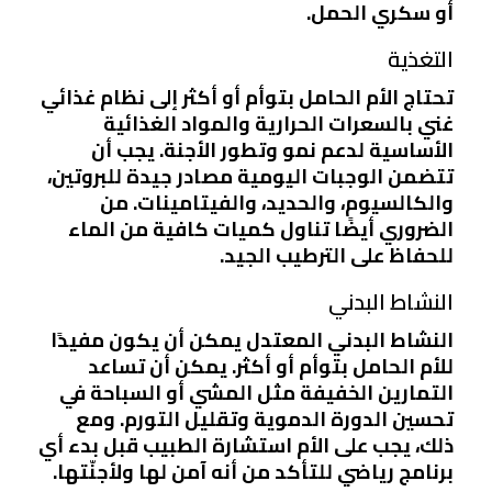
أو سكري الحمل.
التغذية
تحتاج الأم الحامل بتوأم أو أكثر إلى نظام غذائي
غني بالسعرات الحرارية والمواد الغذائية
الأساسية لدعم نمو وتطور الأجنة. يجب أن
تتضمن الوجبات اليومية مصادر جيدة للبروتين،
والكالسيوم، والحديد، والفيتامينات. من
الضروري أيضًا تناول كميات كافية من الماء
للحفاظ على الترطيب الجيد.
النشاط البدني
النشاط البدني المعتدل يمكن أن يكون مفيدًا
للأم الحامل بتوأم أو أكثر. يمكن أن تساعد
التمارين الخفيفة مثل المشي أو السباحة في
تحسين الدورة الدموية وتقليل التورم. ومع
ذلك، يجب على الأم استشارة الطبيب قبل بدء أي
برنامج رياضي للتأكد من أنه آمن لها ولأجنّتها.