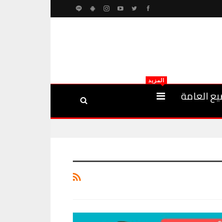
المزيد
يع العامة