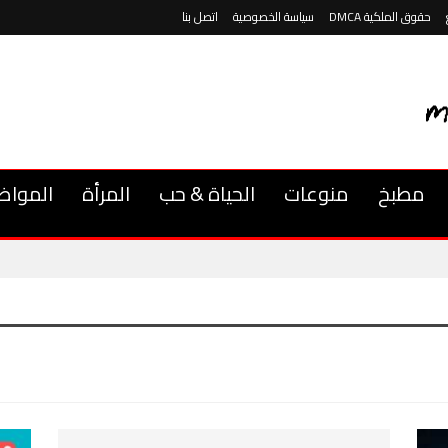
حقوق الملكية DMCA
سياسة الخصوصية
اتصل بنا
مطبخ
منوعات
الحياة & حب
المرأة
المواض