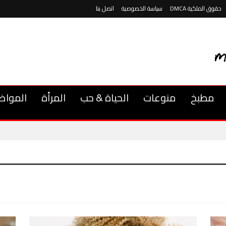
حقوق الملكية DMCA
سياسة الخصوصية
اتصل بنا
مطبخ
منوعات
الحياة & حب
المرأة
المواض