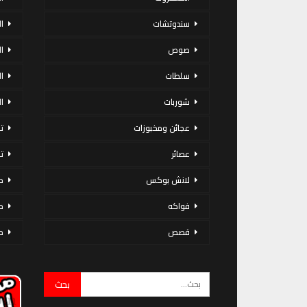
سندوتشات
ا
صوص
ا
سلطات
ا
شوربات
ا
عجائن ومخبوزات
ت
عصائر
ت
لانش بوكس
د
فواكه
م
قصص
م