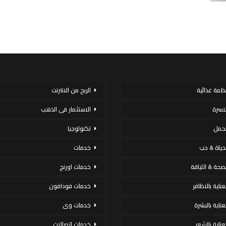
نظمة غذائية
الربح من الانترنت
لاسرة
الاستثمار فى الذهب
لحمل
تكنولوجيا
لحياة & حب
خدمات
لصحة & اللياقة
خدمات اورنج
عناية بالاظافر
خدمات فودافون
لعناية بالبشرة
خدمات وى
لعناية بالشعر
خدمات اتصالات