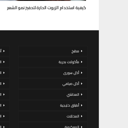
كيفية استخدام الزيوت الحارة لتحفيز نمو الشعر
مطبخ
أ
مأكولات بحرية
ا
أكل سورى
ا
أكل صيامي
ا
المحاشي
ا
أطباق خليجية
ال
المخللات
ا
المعكرونة
ا