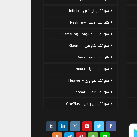
هواتف إنفينكس – Infinix
هواتف ريلمي – Realme
هواتف سامسونج – Samsung
هواتف شاومي – Xiaomi
هواتف فيفو – Vivo
هواتف نوكيا – Nokia
هواتف هواوي – Huawei
هواتف هونر – honor
هواتف ون بلس – OnePlus