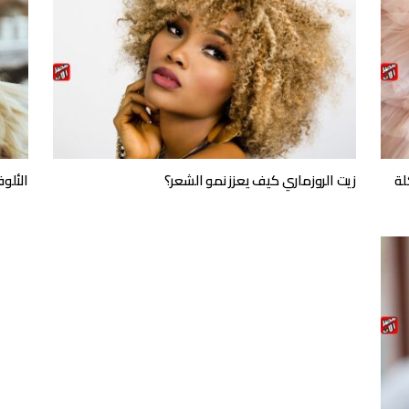
لة
زيت الروزماري كيف يعزز نمو الشعر؟
الألو