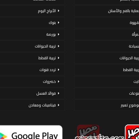
لعناية بالفم والأسنان
الأبراج اليوم
لقهوة
بنوك
لمرأة
بورصة
لسياحة
تربية الحيوانات
ربية الحيوانات
تربية القطط
ربية القطط
تردد قنوات
ايت
خضروات
نوعات
فوائد العسل
وضوع تعبير
فيتامينات ومعادن