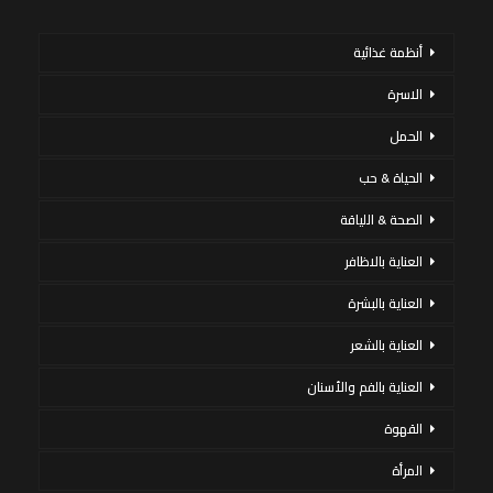
أنظمة غذائية
الاسرة
الحمل
الحياة & حب
الصحة & اللياقة
العناية بالاظافر
العناية بالبشرة
العناية بالشعر
العناية بالفم والأسنان
القهوة
المرأة