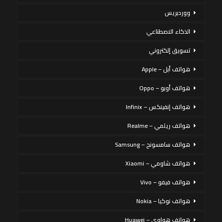
ووردبريس
الذكاء الاصطناعي
تسويق إلكتروني
هواتف أبل – Apple
هواتف أوبو – Oppo
هواتف إنفينكس – Infinix
هواتف ريلمي – Realme
هواتف سامسونج – Samsung
هواتف شاومي – Xiaomi
هواتف فيفو – Vivo
هواتف نوكيا – Nokia
هواتف هواوي – Huawei