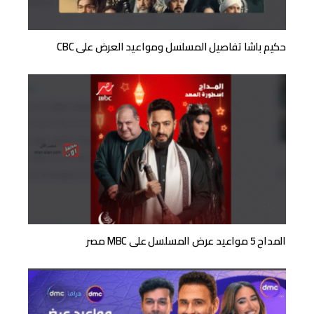
حكيم باشا تفاصيل المسلسل ومواعيد العرض على CBC
المداح 5 مواعيد عرض المسلسل على MBC مصر