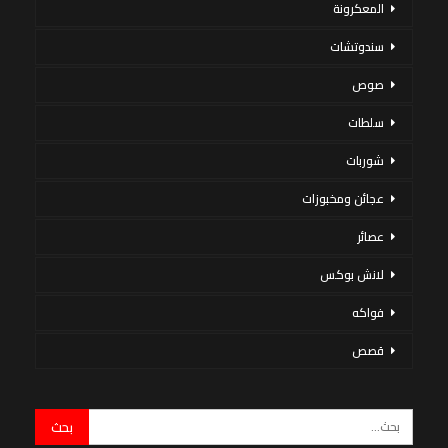
المعكرونة
سندوتشات
صوص
سلطات
شوربات
عجائن ومخبوزات
عصائر
لانش بوكس
فواكه
قصص