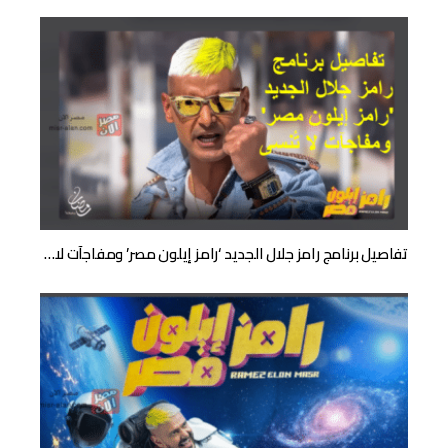
تفاصيل برنامج رامز جلال الجديد ‘رامز إيلون مصر’ ومفاجآت لا…