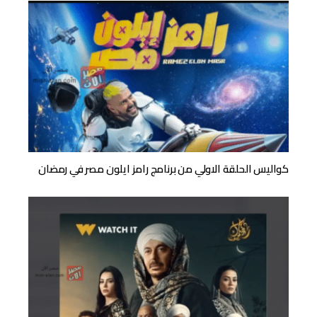
كواليس الحلقة الاولي من برنامج رامز ايلون مصر في رمضان