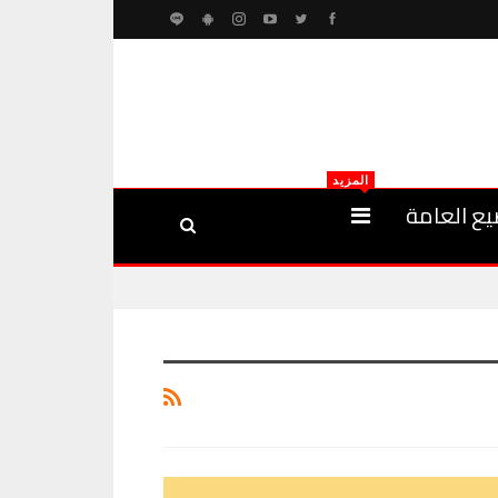
المزيد
يع العامة