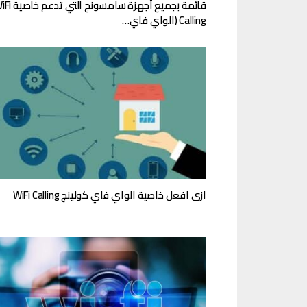
قائمة بجميع أجهزة سامسونج التي
Calling (الواي فاي…
ازى افعل خاصية الواي فاي كولينج WiFi Calling