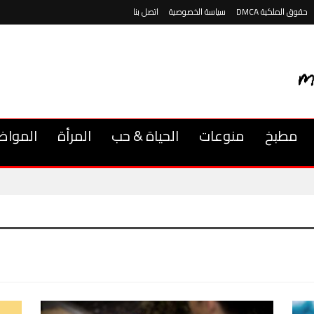
حقوق الملكية DMCA
سياسة الخصوصية
اتصل بنا
مطبخ
منوعات
الحياة & حب
المرأة
المواض