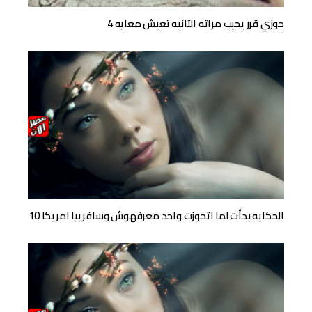
جوزي قرر يجيب مراته التانيه تعيش معايه 4
الحكايه بدأت لما اتجوزت واحد معرفهوش وسافر بيا امريكا 10