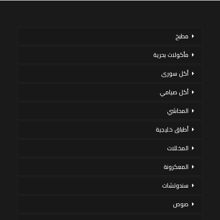
مطبخ
مأكولات بحرية
أكل سورى
أكل صيامي
المحاشي
أطباق خليجية
المخللات
المعكرونة
سندوتشات
صوص