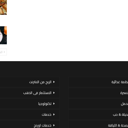
ال
نظمة غذائية
الربح من الانترنت
لاسرة
الاستثمار فى الذهب
لحمل
تكنولوجيا
لحياة & حب
خدمات
لصحة & اللياقة
خدمات اورنج