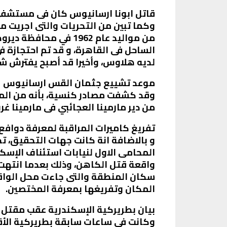
قاتل ابونا ارسانيوس كان فى مستشفى
وكما تبين من التحريات والتى اجريت من
من مواليد عام 1962 في
الساحل فى القاهرة، و قد تم احتجازة
لديه هلاوس، وأخيرا قد أصبح يفترش شو
موعد تشييع جثمان القس ارسانيوس
وقد كشفت مصادر كنسية، بأنه من المق
من دير مارمينا العجائبي فى مارمينا غر
تفريغ كاميرات المراقبة لمعرفة دوافع
و بالاضافة انة كانت جهات التحقيق، ت
المحامى الاول لنيابات استئناف الإسك
واقعة قتل الكاهن، وذلك بعدما انتهت 
سكان المنطقة والتى جاءت محل الواقع
المكان وتفريغها بمعرفة المختصين.
بيان بطريركية الإسكندرية عقب مقتل 
وكانت فى ساعات سابقة بطريركية الأق