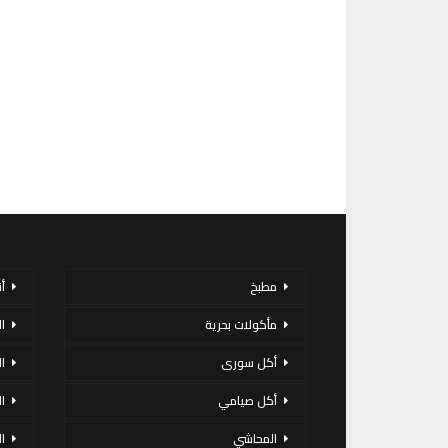
مطبخ
أ
مأكولات بحرية
ا
أكل سورى
ا
أكل صيامي
ا
المحاشي
ا