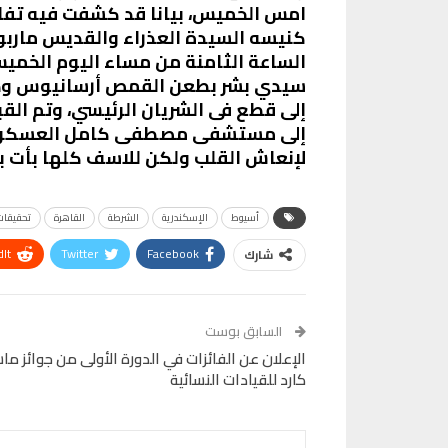
امس الخميس، بيانا قد كشفت فيه تف
كنيسه السيدة العذراء والقديس ماربو
سيدي بشر بطعن القمص أرسانيوس وديد
إلى قطع فى الشريان الرئيسي، وتم الق
إلى مستشفى مصطفى كامل العسكري ف
لإنعاش القلب ولكن للاسف كلها بأت ب
أسيوط
الإسكندرية
الشرطة
القاهرة
تحقيقات
It
Twitter
Facebook
شارك
Telegram
البريد الإلكتروني
Pinterest
OK.ru
السابق بوست
الإعلان عن الفائزات في الدورة الأولى من جوائز ماس
كارد للقيادات النسائية