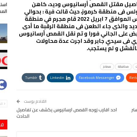
اصيل مقتل القمص أرسانيوس وديد، كاهن
لس فى منطقة كرموز، حيث قالت فية : بحوالي
المس
الساعة الثامنة من مساء اليوم الخميس الموافق 7 ابريل 2022 قام مجرم في منطقة
 والذى جاء الطعن فى منطقة الرقبة ما أدى
بض على الجاني فورا و تم نقل القمص أرسانيوس
ى سيدي جابر وقد اجرت عدة محاولات
الفشل و لم يستجب.
محافظة
مصادر
Tumblr
Linkedin
Facebook Messenger
Redd
StumbleUpon
VK
Digg
طباعة
القادم بوست
ال
تر
احد اقارب زوجه القمص ارسانيوس يكشف عن تفاصيل
الحادث
فو