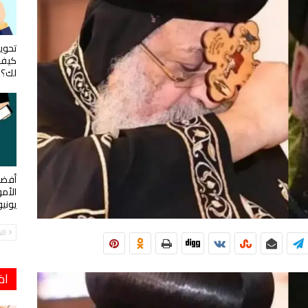
تحويل
كيف 
لك؟
أفضل
الأم
يوني
ال
اخ