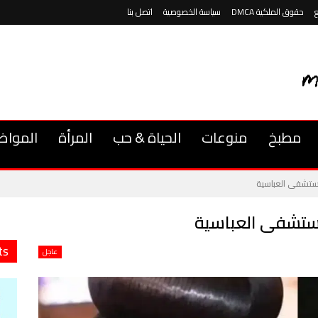
حقوق الملكية DMCA
سياسة الخصوصية
اتصل بنا
مطبخ
منوعات
الحياة & حب
المرأة
المواض
مستشفى العباسية
مستشفى العباسية
ts
عاجل