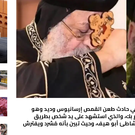
أ
في حادث طعن القمص إرسانيوس وديد وهو
م بك، والذي استشهد على يد شخص بطريق
اطئ أبو هيف، وحيث تبين بأنه مُشرد ويفترش