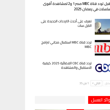
استقبل تردد قناة MBC مصر 1 و2 لمشاهدة أقوى
لسلات في رمضان 2025
تعرف على أحدث الترددات الجديدة على
النايل سات
تردد قناة MBC استقبال مجاني لبرامج
MBC
تردد قناة CBC الفضائية 2025 كيفية
الاستقبال والمشاهدة
سابق
التالي
1 من 35
ائد العسل