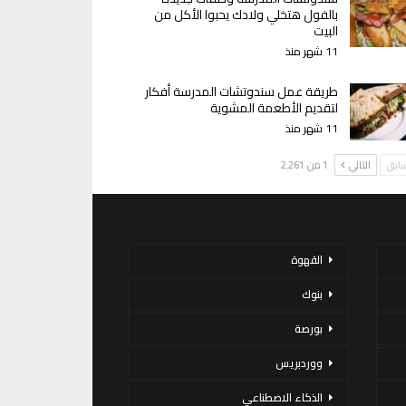
بالفول هتخلي ولادك يحبوا الأكل من
البيت
11 شهر منذ
طريقة عمل سندوتشات المدرسة أفكار
لتقديم الأطعمة المشوية
11 شهر منذ
سابق
التالي
1 من 2٬261
القهوة
بنوك
بورصة
ووردبريس
الذكاء الاصطناعي