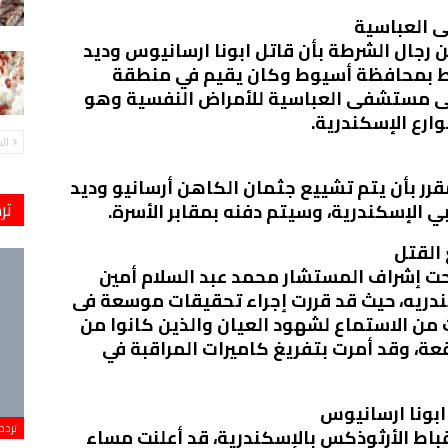
 العباسية
 رجال الشرطة بأن قاتل ابونا ارسانيوس وديد
 محافظة ديروط بمحافظة أسيوط وكان يقيم في منطقة
 فى مستشفى العباسية للأمراض النفسية وهو
ارع الإسكندرية.
ال
رر بأن يتم تشييع جثمان الكاهن أرسانيو وديد
تر
بي الإسكندرية، وسيتم دفنه بمقابر الأسرة.
 القتل
حت إشراف المستشار محمد عبد السلام أمين
ندريه، حيث قد قررت إجراء تحقيقات موسعة فى
من الاستماع لشهود العيان والذين كانوا من
ة، وقد أمرت بتفريغ كاميرات المراقبة في
ابونا ارسانيوس
تردد
باط الأرثوذكس بالإسكندرية، قد أعلنت مساء