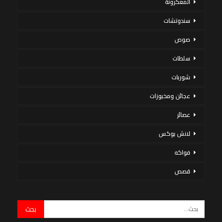
المعكرونة
سندوتشات
صوص
سلطات
شوربات
عجائن ومخبوزات
عصائر
لانش بوكس
فواكه
قصص