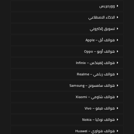
ووردبريس
الذكاء الاصطناعي
تسويق إلكتروني
هواتف أبل – Apple
هواتف أوبو – Oppo
هواتف إنفينكس – Infinix
هواتف ريلمي – Realme
هواتف سامسونج – Samsung
هواتف شاومي – Xiaomi
هواتف فيفو – Vivo
هواتف نوكيا – Nokia
هواتف هواوي – Huawei