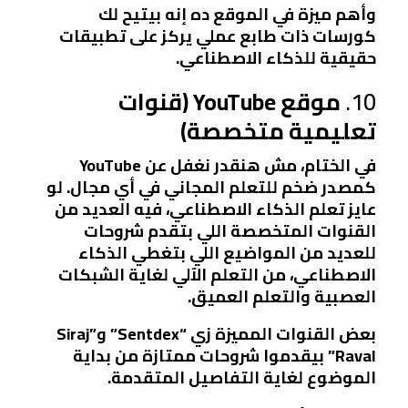
وأهم ميزة في الموقع ده إنه بيتيح لك
كورسات ذات طابع عملي يركز على تطبيقات
حقيقية للذكاء الاصطناعي.
10.
موقع YouTube (قنوات
تعليمية متخصصة)
في الختام، مش هنقدر نغفل عن YouTube
كمصدر ضخم للتعلم المجاني في أي مجال. لو
عايز تعلم الذكاء الاصطناعي، فيه العديد من
القنوات المتخصصة اللي بتقدم شروحات
للعديد من المواضيع اللي بتغطي الذكاء
الاصطناعي، من التعلم الآلي لغاية الشبكات
العصبية والتعلم العميق.
بعض القنوات المميزة زي “Sentdex” و”Siraj
Raval” بيقدموا شروحات ممتازة من بداية
الموضوع لغاية التفاصيل المتقدمة.