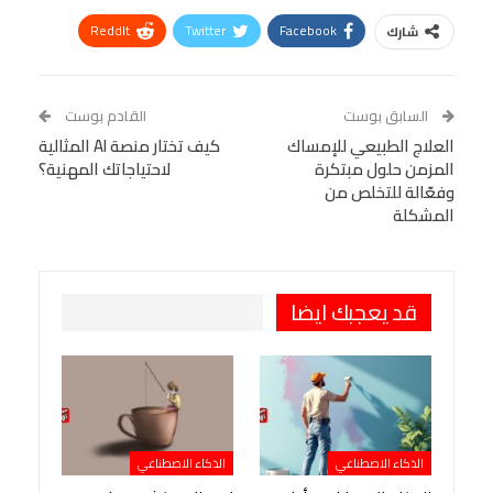
ReddIt
Twitter
Facebook
شارك
Linkedin
Facebook Messenger
WhatsApp
Telegram
Tumblr
السابق بوست
القادم بوست
البريد الإلكتروني
العلاج الطبيعي للإمساك
StumbleUpon
VK
كيف تختار منصة AI المثالية
المزمن حلول مبتكرة
لاحتياجاتك المهنية؟
Viber
BlackBerry
LINE
Digg
وفعّالة للتخلص من
المشكلة
طباعة
OK.ru
Pinterest
قد يعجبك ايضا
الذكاء الاصطناعي
الذكاء الاصطناعي