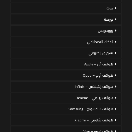
بنوك
بورصة
ووردبريس
الذكاء الاصطناعي
تسويق إلكتروني
هواتف أبل – Apple
هواتف أوبو – Oppo
هواتف إنفينكس – Infinix
هواتف ريلمي – Realme
هواتف سامسونج – Samsung
هواتف شاومي – Xiaomi
هواتف فيفو – Vivo