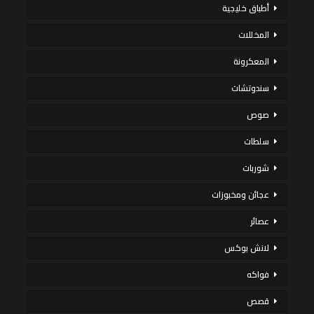
أطباق خليجية
المخللات
المعكرونة
سندوتشات
صوص
سلطات
شوربات
عجائن ومخبوزات
عصائر
لانش بوكس
فواكه
قصص