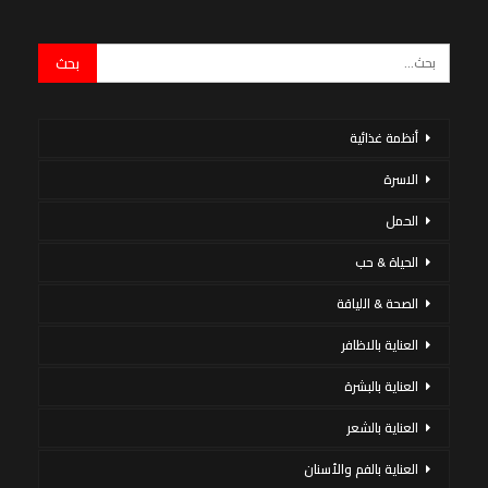
أنظمة غذائية
الاسرة
الحمل
الحياة & حب
الصحة & اللياقة
العناية بالاظافر
العناية بالبشرة
العناية بالشعر
العناية بالفم والأسنان