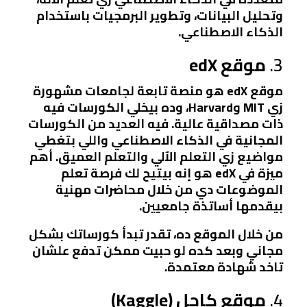
وتحليل البيانات، وتطوير البرمجيات باستخدام
الذكاء الاصطناعي.
3.
موقع edX
موقع edX هو منصة تابعة لجامعات مشهورة
زي MIT وHarvard، وده بيخلي الكورسات فيه
ذات مصداقية عالية. فيه العديد من الكورسات
المجانية في الذكاء الاصطناعي واللي بتغطي
مواضيع زي التعلم الآلي والتعلم العميق. أهم
ميزة في edX هو إنه بيتيح لك فرصة تعلم
الموضوعات دي من خلال محاضرات مهنية
بيقدمها أساتذة جامعيين.
من خلال الموقع ده، تقدر تبدأ كورساتك بشكل
مجاني وبعد كده لو حبيت ممكن تدفع علشان
تاخد شهادة معتمدة.
4.
موقع كاجل (Kaggle)