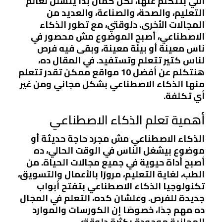
اللي بتتكلم عنها، لكن كمان بدأ يتسلل لعالم
التعليم، والصحة، والصناعة، والعديد من
المجالات الأخرى. دلوقتي، مع تطور الذكاء
الاصطناعي، أصبح الموضوع مش محصور في
ناس معينة أو بيئة معينة، وبقى فيه فرص
لناس كتير تتعلم وتستفيد. في المقال ده،
هنتكلم عن أفضل 10 مواقع ممكن تقدر تتعلم
منها الذكاء الاصطناعي بشكل مجاني ومن غير
أي تكلفة.
أهمية تعلم الذكاء الاصطناعي
الذكاء الاصطناعي مش مجرد حاجة حديثة أو
موضوع بيشغل الناس في الوقت الحالي، ده
أصبح أداة حيوية في جميع مجالات الحياة. من
الطب، لغاية التعليم، مرورًا بالأعمال والتسويق،
تكنولوجيا الذكاء الاصطناعي بتفتح أبواب
جديدة للفرص. وعلشان كده، التعلم في المجال
ده مهم جدًا، خصوصًا إن الكورسات والموارد
المجانية موجودة بكثرة دلوقتي.