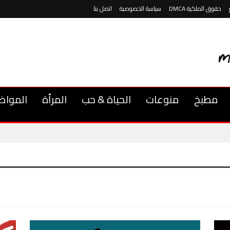
حقوق الملكية DMCA
سياسة الخصوصية
اتصل بنا
مطبخ
منوعات
الحياة & حب
المرأة
المواض