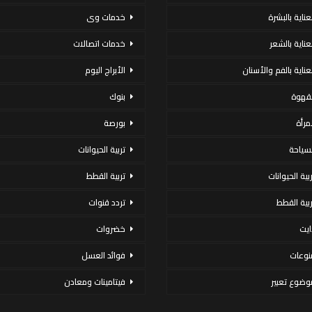
لعناية بالبشرة
خدمات وى
لعناية بالشعر
خدمات اتصالات
لعناية بالفم والأسنان
الأبراج اليوم
لقهوة
بنوك
لمرأة
بورصة
لسياحة
تربية الحيوانات
ربية الحيوانات
تربية القطط
ربية القطط
تردد قنوات
ايت
خضروات
نوعات
فوائد العسل
وضوع تعبير
فيتامينات ومعادن