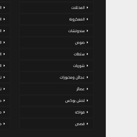
المخللات
ا
المعكرونة
ا
سندوتشات
ا
صوص
ا
سلطات
ا
شوربات
ا
عجائن ومخبوزات
ت
عصائر
ت
لانش بوكس
د
فواكه
م
قصص
م