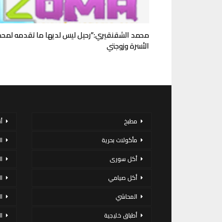
محمد الشقنقيري:”رحيل ليس لديها ما تقدمه لمح
الأسرة وزوجتي
مطبخ
أ
مأكولات بحرية
ا
أكل سورى
ا
أكل صيامي
ا
المحاشي
ا
أطباق خليجية
ال