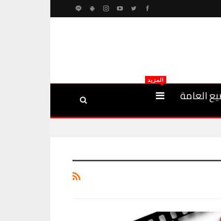
المزيد
يع العامة