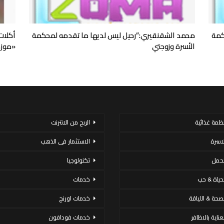
كمة
محمد الشقنقيري:”رحيل ليس لديها ما تقدمه لمحكمة
أكلات
الأسرة وزوجتي
«موزة
نظمة غذائية
الربح من الانترنت
لاسرة
الاستثمار فى الذهب
لحمل
تكنولوجيا
لحياة & حب
خدمات
لصحة & اللياقة
خدمات اورنج
عناية بالاظافر
خدمات فودافون