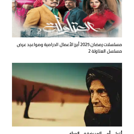
مسلسلات رمضان 2025 أبرز الأعمال الدرامية ومواعيد عرض
مسلسل العتاولة 2
ﺃﺗﺮﻛﻲ ﺃﻣﻰ ﺍﻟﻤﺮﻳﻀﺔ ﻓﻰ ﺍﻟﻌﺮﺍﺀ