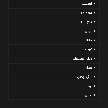
المخللات
المعكرونة
سندوتشات
صوص
سلطات
شوربات
عجائن ومخبوزات
عصائر
لانش بوكس
فواكه
قصص