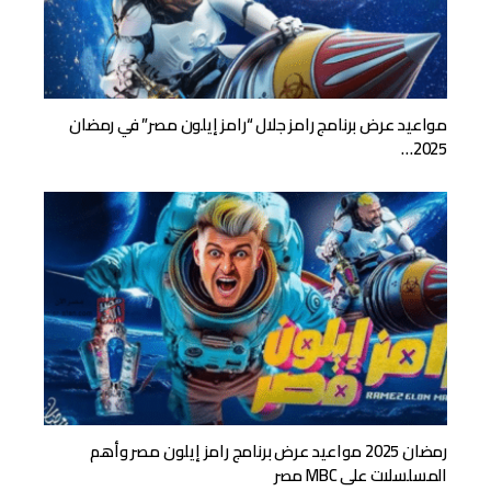
مواعيد عرض برنامج رامز جلال “رامز إيلون مصر” في رمضان
2025…
رمضان 2025 مواعيد عرض برنامج رامز إيلون مصر وأهم
المسلسلات على MBC مصر