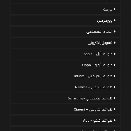
بورصة
ووردبريس
الذكاء الاصطناعي
تسويق إلكتروني
هواتف أبل – Apple
هواتف أوبو – Oppo
هواتف إنفينكس – Infinix
هواتف ريلمي – Realme
هواتف سامسونج – Samsung
هواتف شاومي – Xiaomi
هواتف فيفو – Vivo