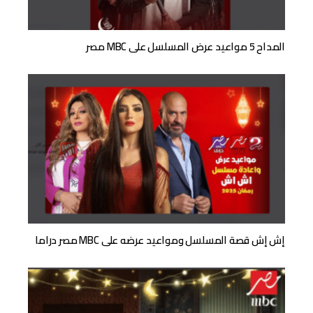
المداح 5 مواعيد عرض المسلسل على MBC مصر
إش إش قصة المسلسل ومواعيد عرضه على MBC مصر دراما