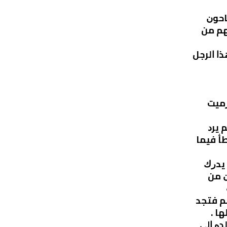
ﺎﺣﻮﻥ
ﻬﻢ ﻣﻦ
ﺍ ﺍﻟﺮﺟﻞ
ﺭﻣﻴﺖ
 ﻳﺮﺩ
ﻄﺄ ﻓﻴﻤﺎ
ﻳﺪﺭﻙ
ﻥ ﻣﻦ
ﻢ ﻓﺘﺠﺪ
ﺎ .
ﺪﻩ ﺍﻟﻰ