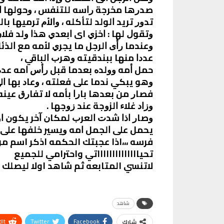
ﺻﺪﺭﻫﺎ ﻣﺨﺮﺟﺔ ﺭﺍﺳﻪ ﻟﻠﺘﻨﻔﺲ ، ﻭﺣﻮﻟﻬﺎ ﺍ
ﺗﺪﻭﺭ ﺗﺮﻳﺪ ﺍﻟﻮﻟﺪ ﻟﺘﺄﻛﻠﻪ ، ﻭﺍﻷﻡ ﺗﺮﻣﻴﻬﺎ ﺑﺎﻟ
ﻭﺗﻘﻮﻝ ﻟﻬﺎ : ﺍﺧﺰﻱ اى ﺍﺑﻌﺪﻱ ﻫﺬﺍ ﻭﻟﺪ ﻓﻼﻥ
ﻭﻋﻨﺪﻣﺎ ﺭﺃﻯ ﺍﻟﺮﺟﻞ ﻣﺎ ﻳﺠﺮﻱ ﻷﻣﻪ ﻣﻊ ﺍﻟﺬﺋ
ﻋﺪﺩﺍ ﻣﻨﻬﺎ ﺑﺒﻨﺪﻗﻴﺘﻪ ﻭﻫﺮﺏ ﺍﻟﺒﺎﻗﻲ ،
ﺣﻤﻞ ﺃﻣﻪ ﻭﻭﻟﺪﻩ ﺑﻌﺪﻣﺎ ﻗﺒﻞ ﺭﺃﺱ ﺍﻣﻪ ﻋﺪ
ﻭﻫﻮ ﻳﺒﻜﻲ ﻧﺪﻣﺎ ﻋﻠﻰ ﻓﻌﻠﺘﻪ ، ﻭﻋﺎﺩ ﺑﻬﺎ ﺍﻟ
ﻓﺼﺎﺭ ﻣﻦ ﺑﻌﺪﻫﺎ ﺑﺎﺭﺍ ﺑﺄﻣﻪ ﻻ ﺗﻔﺎﺭﻕ ﻋﻴﻨﻪ 
ﻭﺯﺍﺩ ﻏﻼﺀ ﺍﻟﺰﻭﺟﺔ ﻋﻨﺪ ﺯﻭﺟﻬﺎ .
ﻭﺻﺎﺭ ﺍﺫﺍ ﺷﺪﺕ ﺍﻟﻌﺮﺏ ﻟﻤﻜﺎﻥ ﺁﺧﺮ ﻳﻜﻮﻥ ﺍﻭ
ﻳﺤﻤﻞ ﻋﻠﻰ ﺍﻟﺠﻤﻞ ﺍﻣﻪ ﻭﻳﺴﻴﺮ ﺧﻠﻔﻬﺎ ﻋﻠﻰ
ﻓﺮﺳﻪ ،،،اذا عجبتك الحكمه اذكر اسم 
تحيااااااااااااااتي واحترامي للجميع
لاتنسي المتابعه ثم شاهد اولا ليصل
شاهد
It
Twitter
Facebook
شارك