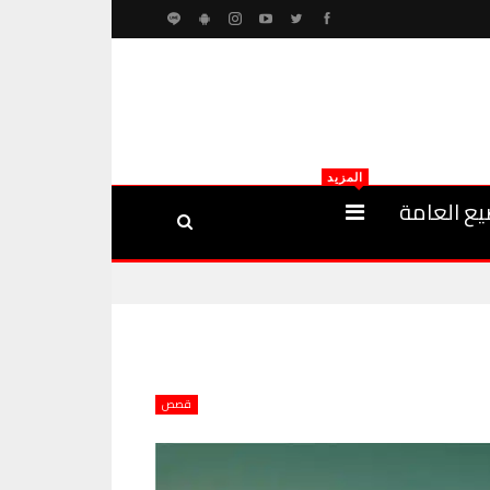
المزيد
يع العامة
قصص