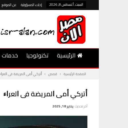
السبت, أغسطس 8, 2026
إخلاء المسؤولية
عن الموقع
الرئيسية
تكنولوجيا
خدمات
الصفحة الرئيسية
قصص
ﺃﺗﺮﻛﻲ ﺃﻣﻰ ﺍﻟﻤﺮﻳﻀﺔ ﻓﻰ ﺍﻟﻌﺮﺍﺀ
ﺃﺗﺮﻛﻲ ﺃﻣﻰ ﺍﻟﻤﺮﻳﻀﺔ ﻓﻰ ﺍﻟﻌﺮﺍﺀ
آخر تحديث
يناير 18, 2025