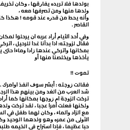
ﺑﻮﻟﺪﻫﺎ ﻓﻼ ﺗﺮﻳﺪﻩ ﻳﻔﺎﺭﻗﻬﺎ ، ﻭﻛﺎﻥ ﺗﺨﺮﻳﻔ
ﻭﻟﺪﻫﺎ ﻣﻨﻬﺎ ﻭﻣﻦ ﺗﺼﺮﻓﻬﺎ ﻣﻌﻪ ،
ﻭﺃﻧﻪ ﻳﺤﻂ ﻣﻦ ﻗﺪﺭﻩ ﻋﻨﺪ ﻗﻮﻣﻪ ! ﻫﻜﺬﺍ ﻛﺎ
ﺍﻟﻘﺎﺻﺮ .
ﻭﻓﻲ ﺃﺣﺪ ﺍﻷﻳﺎﻡ ﺃﺭﺍﺩ ﻋﺮﺑﻪ ﺍﻥ ﻳﺮﺣﻠﻮﺍ ﻟﻤﻜﺎﻥ ﺁ
ﻓﻘﺎﻝ ﻟﺰﻭﺟﺘﻪ: ﺍﺫﺍ بدأنا ﻏﺪﺍ ﻟﻠﺮﺣﻴﻞ ، ﺍﺗﺮﻛ
ﺑﻤﻜﺎﻧﻬﺎ ﻭﺍﺗﺮﻛﻲ ﻋﻨﺪﻫﺎ ﺯﺍﺩﺍ ﻭﻣﺎﺀﺍ ﺣﺘﻰ 
ﻳﺄﺧﺬﻫﺎ ﻭﻳﺨﻠﺼﻨﺎ ﻣﻨﻬﺎ ﺃﻭ
ﺗﻤﻮﺕ !!
ﻓﻘﺎﻟﺖ ﺯﻭﺟﺘﻪ : ﺃﺑﺸﺮ ﺳﻮﻑ ﺍﻧﻔﺬ ﺍﻭﺍﻣﺮﻙ .
ﺷﺪ ﺍﻟﻌﺮﺏ ﻣﻦ ﺍﻟﻐﺪ ﻭﻣﻦ ﺑﻴﻨﻬﻢ ﻫﺬﺍ ﺍﻟﺮﺟﻞ 
ﺗﺮﻛﺖ ﺍﻟﺰﻭﺟﺔ ﺍﻡ ﺯﻭﺟﻬﺎ ﺑﻤﻜﺎﻧﻬﺎ ﻛﻤﺎ ﺃﺭﺍﺩ 
ﻭﻟﻜﻨﻬﺎ ﻓﻌﻠﺖ ﺃﻣﺮﺍ ﻋﺠﺒﺎ ، ﻟﻘﺪ ﺗﺮﻛﺖ ﻭﻟﺪ
ﻣﻊ ﺍﻟﺰﺍﺩ ﻭﺍﻟﻤﺎﺀ ، ﻭﻛﺎﻥ ﻟﻬﻤﺎ ﻃﻔﻞ ﻓﻲ ﺍﻟ
ﺍﻷﻭﻟﻰ ﻣﻦ ﻋﻤﺮﻩ ﻭﻫﻮ ولدهما الوحيد ﻭﻛﺎ
ﺣﺒﺎ ﻋﻈﻴﻤﺎ ، ﻓﺈﺫﺍ ﺍﺳﺘﺮﺍﺡ ﻓﻲ الخيمه ﻃﻠﺒ