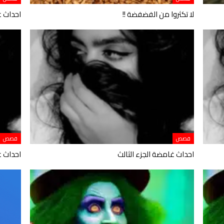
لا تكثروا من الفضفضة !!
احداث غ
قصص
قصص
احداث غامضة الجزء الثالث
احداث غ