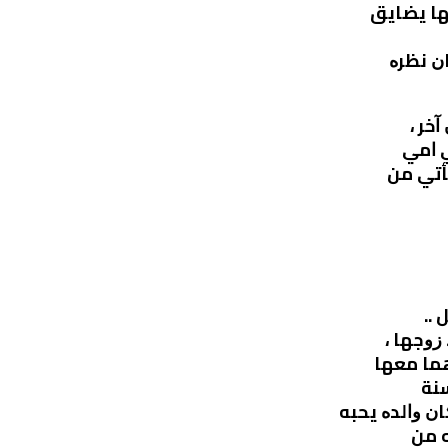
ﻬﺎ ﻳﻀﺎﻳﻖ
ﻥ ﻧﻈﺮﻩ
ﺧﺮ ،
ﻲ ﺍﻣﻲ
ﻳﺄﺗﻲ ﻣﻦ
..
ﺯﻭﺟﻬﺎ ،
ﻫﻤﺎ ﻣﻌﻬﺎ
ﺴﻨﺔ
ﻥ ﻭﺍﻟﺪﻩ ﻳﺤﺒﻪ
ﻪ ﻣﻦ