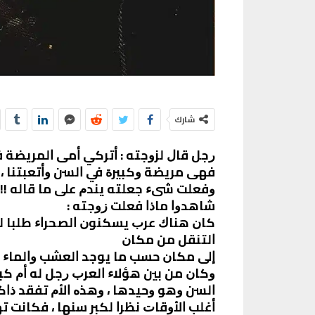
شارك
ﺭﺟﻞ ﻗﺎﻝ ﻟﺰﻭﺟﺘﻪ : ﺃﺗﺮﻛﻲ ﺃﻣﻰ ﺍﻟﻤﺮﻳﻀﺔ ﻓﻰ
ﻓﻬﻰ ﻣﺮﻳﻀﺔ ﻭﻛﺒﻴﺮﺓ ﻓﻲ ﺍﻟﺴﻦ ﻭﺃﺗﻌﺒﺘﻨﺎ 
ﻭﻓﻌﻠﺖ ﺷﻰﺀ ﺟﻌﻠﺘﻪ ﻳﻨﺪﻡ ﻋﻠﻰ ﻣﺎ ﻗﺎﻟﻪ !!
ﺷﺎﻫﺪﻭﺍ ﻣﺎﺫﺍ ﻓﻌﻠﺖ ﺯﻭﺟﺘﻪ :
ﻛﺎﻥ ﻫﻨﺎﻙ ﻋﺮﺏ ﻳﺴﻜﻨﻮﻥ ﺍﻟﺼﺤﺮﺍﺀ ﻃﻠﺒﺎ ﻟ
ﺍﻟﺘﻨﻘﻞ ﻣﻦ ﻣﻜﺎﻥ
ﺇﻟﻰ ﻣﻜﺎﻥ ﺣﺴﺐ ﻣﺎ ﻳﻮﺟﺪ ﺍﻟﻌﺸﺐ ﻭﺍﻟﻤﺎﺀ ،
ﻭﻛﺎﻥ ﻣﻦ ﺑﻴﻦ ﻫﺆﻻﺀ ﺍﻟﻌﺮﺏ ﺭﺟﻞ ﻟﻪ ﺃﻡ ﻛﺒﻴ
ﺍﻟﺴﻦ ﻭﻫﻮ ﻭﺣﻴﺪﻫﺎ ، ﻭﻫﺬﻩ ﺍﻷﻡ ﺗﻔﻘﺪ ﺫﺍﻛ
ﺃﻏﻠﺐ ﺍﻷﻭﻗﺎﺕ ﻧﻈﺮﺍ ﻟﻜﺒﺮ ﺳﻨﻬﺎ ، ﻓﻜﺎﻧﺖ ﺗ