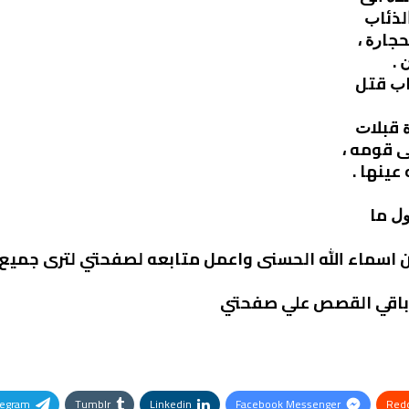
ﻟﺬﺋﺎﺏ
ﺤﺠﺎﺭﺓ ،
 .
ﺎﺏ ﻗﺘﻞ
ﺓ ﻗﺒﻼﺕ
ﻰ ﻗﻮﻣﻪ ،
ﻋﻴﻨﻬﺎ .
ﻝ ﻣﺎ
من اسماء الله الحسنى واعمل متابعه لصفحتي لترى جمي
ك باقي القصص علي صفحتي
legram
Tumblr
Linkedin
Facebook Messenger
Redd