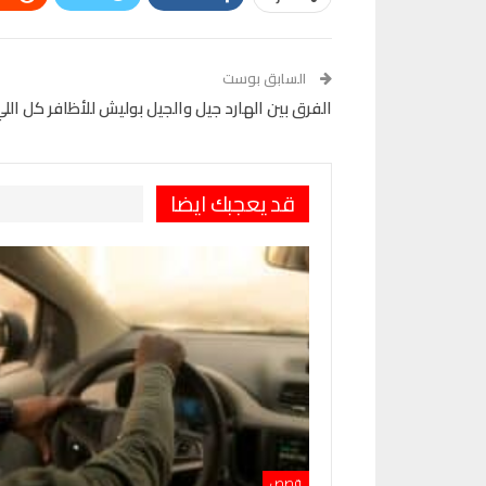
VK
Digg
طباعة
السابق بوست
الفرق بين الهارد جيل والجيل بوليش للأظافر كل الل
قد يعجبك ايضا
قصص