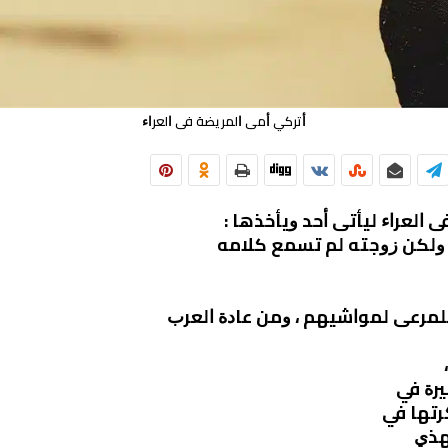
ﺃﺗﺮﻛﻲ ﺃﻣﻰ ﺍﻟﻤﺮﻳﻀﺔ ﻓﻰ ﺍﻟﻌﺮﺍﺀ
 ﺍﻟﻌﺮﺍﺀ ﻟﻴﺄﺗﻰ ﺃﺣﺪ ﻭﻳﺄﺧﺬﻫﺎ :
، ﻭﻟﻜﻦ ﺯﻭﺟﺘﻪ ﻟﻢ ﺗﺴﻤﻊ ﻛﻼﻣﻪ
ﻠﻤﺮﻋﻰ ﻟﻤﻮﺍﺷﻴﻬﻢ ، ﻭﻣﻦ ﻋﺎﺩﺓ ﺍﻟﻌﺮﺏ
ﺮﺓ ﻓﻲ
ﺮﺗﻬﺎ ﻓﻲ
ﻬﺬﻱ