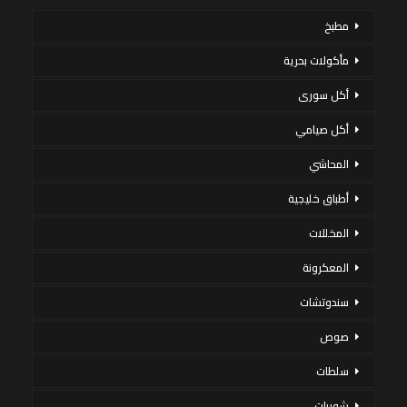
مطبخ
مأكولات بحرية
أكل سورى
أكل صيامي
المحاشي
أطباق خليجية
المخللات
المعكرونة
سندوتشات
صوص
سلطات
شوربات