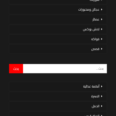
عجائن ومخبوزات
عصائر
لانش بوكس
فواكه
قصص
أنظمة غذائية
الاسرة
الحمل
الحياة & حب