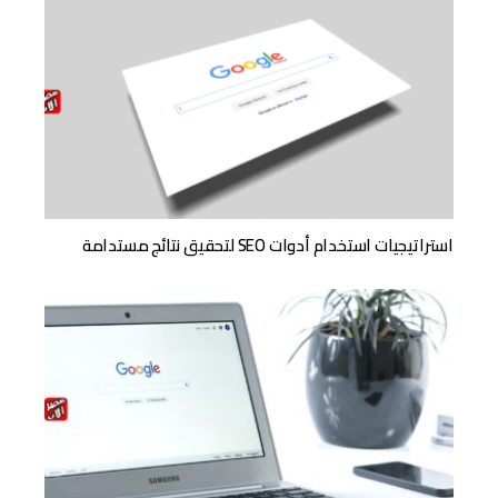
استراتيجيات استخدام أدوات SEO لتحقيق نتائج مستدامة